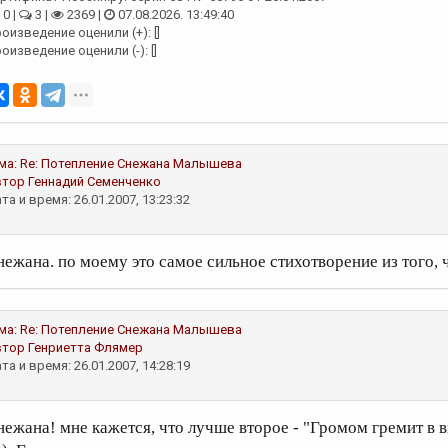
0 |
3 |
2369 |
07.08.2026. 13:49:40
оизведение оценили (+): []
оизведение оценили (-): []
ма:
Re: Потепление
Снежана Малышева
втор
Геннадий Семенченко
та и время: 26.01.2007, 13:23:32
нежана. по моему это самое сильное стихотворение из того, ч
ма:
Re: Потепление
Снежана Малышева
втор
Генриетта Флямер
та и время: 26.01.2007, 14:28:19
нежана! мне кажется, что лучше второе - "Громом гремит в ви