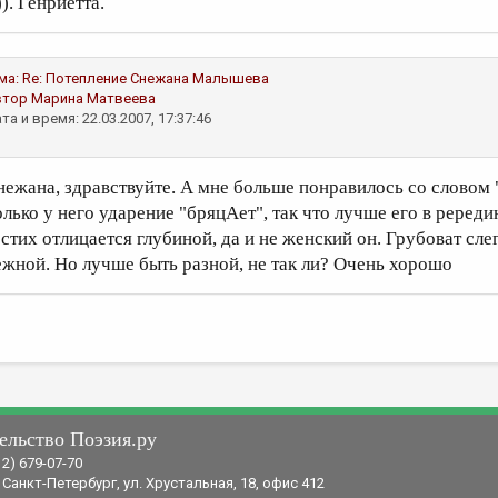
)). Генриетта.
ма:
Re: Потепление
Снежана Малышева
втор
Марина Матвеева
та и время: 22.03.2007, 17:37:46
нежана, здравствуйте. А мне больше понравилось со словом "
олько у него ударение "бряцАет", так что лучше его в ререди
 стих отлицается глубиной, да и не женский он. Грубоват сле
ежной. Но лучше быть разной, не так ли? Очень хорошо
ельство Поэзия.ру
12) 679-07-70
 Санкт-Петербург, ул. Хрустальная, 18, офис 412