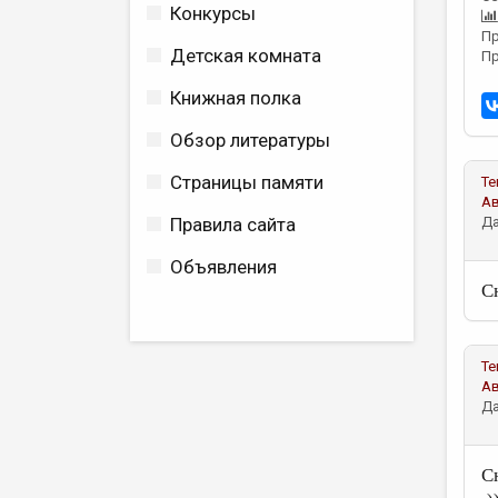
Конкурсы
Пр
Детская комната
Пр
Книжная полка
Обзор литературы
Страницы памяти
Те
А
Правила сайта
Да
Объявления
С
Те
А
Да
С