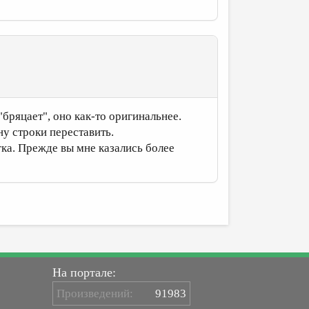
бряцает", оно как-то оригинальнее.
ну строки переставить.
гка. Прежде вы мне казались более
На портале:
Произведений:
91983