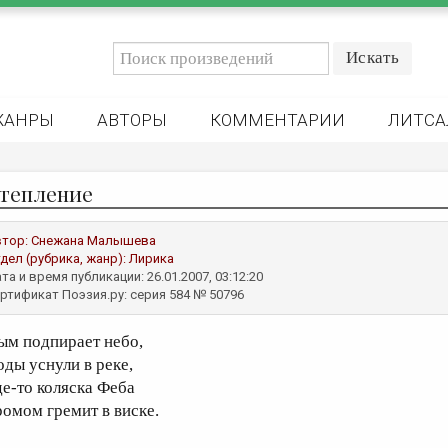
ЖАНРЫ
АВТОРЫ
КОММЕНТАРИИ
ЛИТСА
тепление
втор:
Снежана Малышева
дел (рубрика, жанр):
Лирика
та и время публикации: 26.01.2007, 03:12:20
ртификат Поэзия.ру: серия 584 № 50796
ым подпирает небо,
оды уснули в реке,
де-то коляска Феба
ромом гремит в виске.