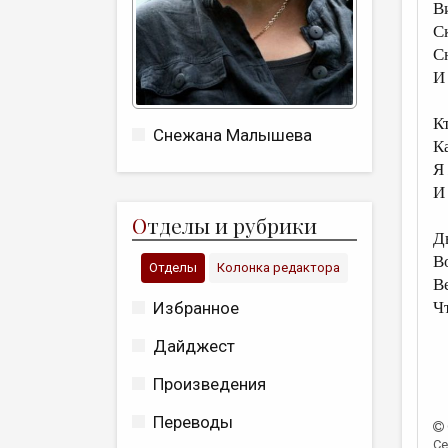
В
С
С
И
К
Снежана Малышева
К
Я
И
О
тделы и рубрики
Д
В
Отделы
Колонка редактора
В
Избранное
Ч
Дайджест
Произведения
Переводы
Се