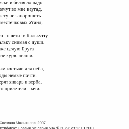
иски и белая лошадь
качут во мне наугад.
негу не запорошить
 местечковых Уганд.
то-то летит в Калькутту
альку снимая с души.
 же целую Брута
 не курю анаши.
ым костыли для неба,
оды немые почти.
ерят январь и верба,
то прилетели грачи.
Снежана Малышева
, 2007
ртификат Поэзия.ру: серия 584 № 50796 от 26.01.2007