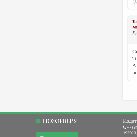
:)
Те
А
Да
С
Т
А
н
ПОЭЗИЯ.РУ
Издат
+7 (8
192019,