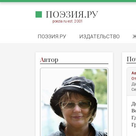
ПОЭЗИЯ.РУ
poezia.ru est. 2001
ПОЭЗИЯ.РУ
ИЗДАТЕЛЬСТВО
По
А
втор
А
От
Да
Се
Д
В
Г
Г