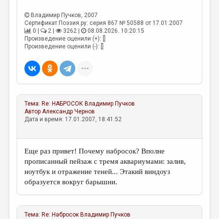
МАЛАЯ ПРОЗА
Владимир Пучков
, 2007
ЭССЕИСТИКА
Сертификат Поэзия.ру: серия 867 № 50588 от 17.01.2007
0 |
2 |
3262 |
08.08.2026. 10:20:15
ЛИТЕРАТУРОВЕДЕНИЕ
Произведение оценили (+): []
Произведение оценили (-): []
КУЛЬТУРОВЕДЕНИЕ
ПУБЛИЦИСТИКА
РЕЦЕНЗИРОВАНИЕ
Тема:
Re: НАБРОСОК
Владимир Пучков
ЦИКЛЫ ПУБЛИКАЦИЙ
Автор
Александр Чернов
Дата и время: 17.01.2007, 18:41:52
ТРЕДИАКОВСКИЙ
МЕДИА
Еще раз привет! Почему набросок? Вполне
ВКОНТАКТЕ
прописанный пейзаж с тремя аквариумами: залив,
ноутбук и отражение теней... Этакий виндоуз
образуется вокруг барышни.
Тема:
Re: Набросок
Владимир Пучков