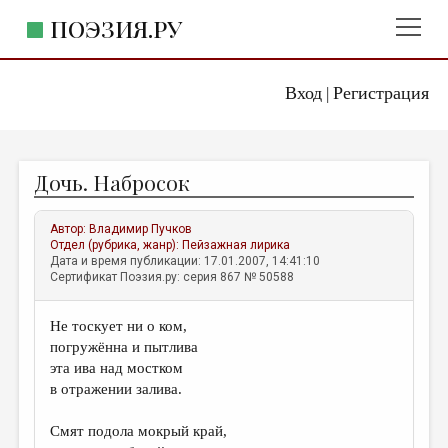
ПОЭЗИЯ.РУ
Вход
Регистрация
ГЛАВНОЕ МЕНЮ
|
ПОЭЗИЯ.РУ
ИЗДАТЕЛЬСТВО
Дочь. Набросок
ЖАНРЫ
АВТОРЫ
Автор:
Владимир Пучков
Отдел (рубрика, жанр):
Пейзажная лирика
КОММЕНТАРИИ
Дата и время публикации: 17.01.2007, 14:41:10
Сертификат Поэзия.ру: серия 867 № 50588
ЛИТСАЛОН
Не тоскует ни о ком,
НОВОСТИ
погружённа и пытлива
ПРАВИЛА САЙТА
эта ива над мостком
в отражении залива.
ОТДЕЛЫ И РУБРИКИ
Смят подола мокрый край,
ИЗБРАННОЕ