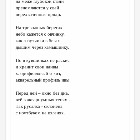
на меже глубокой глади
преломляются у свай
ДАЙДЖЕСТ
перехваченные пряди.
ПРОИЗВЕДЕНИЯ
На тревожных берегах
ПЕРЕВОДЫ
небо кажется с овчинку,
как лазутчики в бегах –
КОНКУРСЫ
дышим через камышинку.
ДЕТСКАЯ КОМНАТА
Но в кувшинках не раскис
КНИЖНАЯ ПОЛКА
и хранит свои наивы
хлорофилловый эскиз,
ОБЗОР ЛИТЕРАТУРЫ
акварельный профиль ивы.
СТРАНИЦЫ ПАМЯТИ
Перед ней – окно без дна,
ОБЪЯВЛЕНИЯ
всё в аквариумных тенях…
Так русалка - склонена
КОЛОНКА РЕДАКТОРА
с ноутбуком на коленях.
РЕДКОЛЛЕГИЯ
ОТ РЕДАКЦИИ