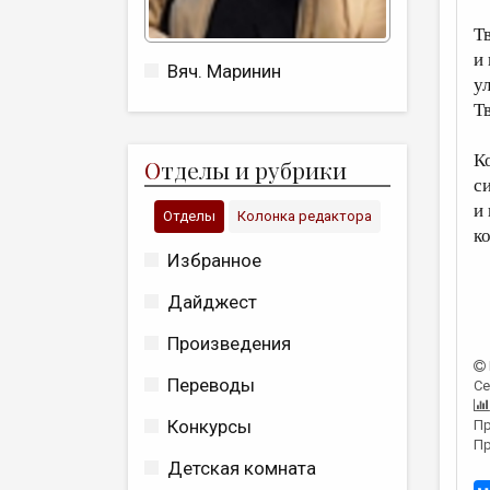
Т
и
Вяч. Маринин
у
Т
К
О
тделы и рубрики
с
и 
Отделы
Колонка редактора
к
Избранное
Дайджест
Произведения
Переводы
Се
Конкурсы
Пр
Пр
Детская комната