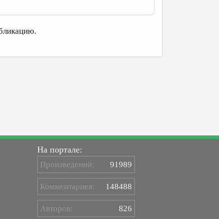
бликацию.
На портале:
Произведений:
91989
Комментариев:
148488
Авторов:
826