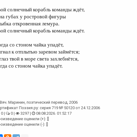
вой солнечный корабль команды ждёт,
 на губах у ростровой фигуры
лыбка откровенная лемура.
вой солнечный корабль команды ждёт.
огда со стоном чайка упадёт,
игнал к отплытью заревом займётся;
глаз твой в море света захлебнётся,
огда со стоном чайка упадёт.
Вяч. Маринин
, поэтический перевод, 2006
ртификат Поэзия.ру: серия 719 № 50120 от 24.12.2006
0 |
0 |
3297 |
08.08.2026. 01:52:17
оизведение оценили (+): []
оизведение оценили (-): []