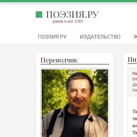
ПОЭЗИЯ.РУ
poezia.ru est. 2001
ПОЭЗИЯ.РУ
ИЗДАТЕЛЬСТВО
Ин
П
ереводчик
Пе
От
Да
Се
Т
т
к
Т