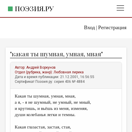
ПОЭЗИЯ.РУ
Вход
Регистрация
ГЛАВНОЕ МЕНЮ
|
ПОЭЗИЯ.РУ
ИЗДАТЕЛЬСТВО
"какая ты шумная, умная, мная"
ЖАНРЫ
АВТОРЫ
Автор:
Андрей Воркунов
Отдел (рубрика, жанр):
Любовная лирика
КОММЕНТАРИИ
Дата и время публикации: 21.12.2001, 16:56:55
Сертификат Поэзия.ру: серия 406 № 4884
ЛИТСАЛОН
Какая ты шумная, умная, мная,
НОВОСТИ
а я, - я не шумный, не умный, не мный,
ПРАВИЛА САЙТА
и крутишь, и вьёшь из меня, изменяя,
души колебанья легки и темны.
ОТДЕЛЫ И РУБРИКИ
Какая глазастая, застая, стая,
ИЗБРАННОЕ