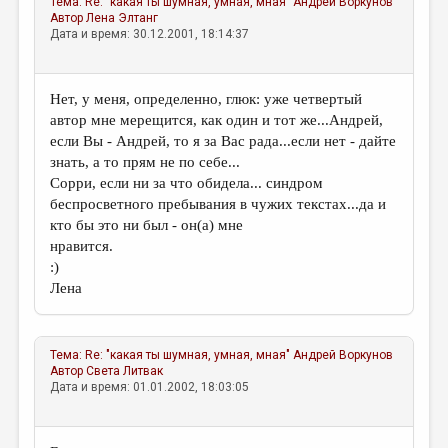
Тема:
Re: "какая ты шумная, умная, мная"
Андрей Воркунов
МАЛАЯ ПРОЗА
Автор
Лена Элтанг
Дата и время: 30.12.2001, 18:14:37
ЭССЕИСТИКА
ЛИТЕРАТУРОВЕДЕНИЕ
Нет, у меня, определенно, глюк: уже четвертый
КУЛЬТУРОВЕДЕНИЕ
автор мне мерещится, как один и тот же...Андрей,
если Вы - Андрей, то я за Вас рада...если нет - дайте
ПУБЛИЦИСТИКА
знать, а то прям не по себе...
РЕЦЕНЗИРОВАНИЕ
Сорри, если ни за что обидела... синдром
беспросветного пребывания в чужих текстах...да и
ЦИКЛЫ ПУБЛИКАЦИЙ
кто бы это ни был - он(а) мне
нравится.
ТРЕДИАКОВСКИЙ
:)
МЕДИА
Лена
ВКОНТАКТЕ
Тема:
Re: "какая ты шумная, умная, мная"
Андрей Воркунов
Автор
Света Литвак
Дата и время: 01.01.2002, 18:03:05