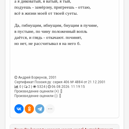
а я диковатый, я ватый, я тый,
подуешь - замёрзну, пригреешь - оттаю,
ДАЙДЖЕСТ
всё в жизни моей от твоей суеты.
ПРОИЗВЕДЕНИЯ
Да, гибнущим, ибнущим, бнущим в пучине,
ПЕРЕВОДЫ
в пустыне, по чину положенный вопль
даётся, и глядь - откачают. починят,
КОНКУРСЫ
но нет, не рассчитывал я на него б.
ДЕТСКАЯ КОМНАТА
КНИЖНАЯ ПОЛКА
ОБЗОР ЛИТЕРАТУРЫ
Андрей Воркунов
, 2001
СТРАНИЦЫ ПАМЯТИ
Сертификат Поэзия.ру: серия 406 № 4884 от 21.12.2001
0 |
2 |
5324 |
06.08.2026. 11:19:15
ОБЪЯВЛЕНИЯ
Произведение оценили (+): []
Произведение оценили (-): []
КОЛОНКА РЕДАКТОРА
РЕДКОЛЛЕГИЯ
ОТ РЕДАКЦИИ