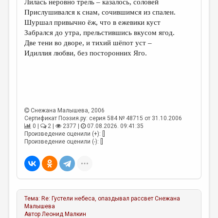
Лилась неровно трель – казалось, соловей
Прислушивался к снам, сочившимся из спален.
ДАЙДЖЕСТ
Шуршал привычно ёж, что в ежевики куст
ПРОИЗВЕДЕНИЯ
Забрался до утра, прельстившись вкусом ягод.
Две тени во дворе, и тихий шёпот уст –
ПЕРЕВОДЫ
Идиллия любви, без посторонних Яго.
КОНКУРСЫ
ДЕТСКАЯ КОМНАТА
КНИЖНАЯ ПОЛКА
Снежана Малышева
, 2006
ОБЗОР ЛИТЕРАТУРЫ
Сертификат Поэзия.ру: серия 584 № 48715 от 31.10.2006
0 |
2 |
2377 |
07.08.2026. 09:41:35
СТРАНИЦЫ ПАМЯТИ
Произведение оценили (+): []
Произведение оценили (-): []
ОБЪЯВЛЕНИЯ
КОЛОНКА РЕДАКТОРА
РЕДКОЛЛЕГИЯ
Тема:
Re: Густели небеса, опаздывал рассвет
Снежана
ОТ РЕДАКЦИИ
Малышева
Автор
Леонид Малкин