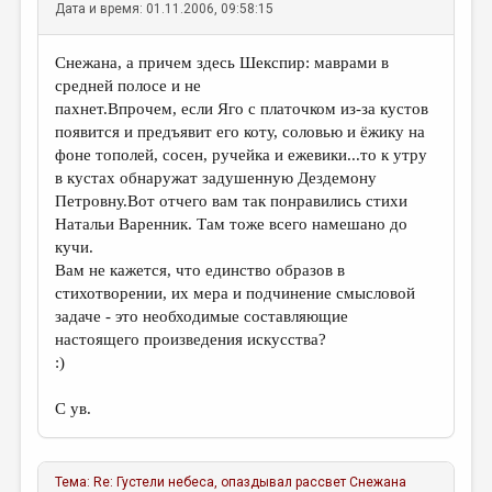
МАЛАЯ ПРОЗА
Дата и время: 01.11.2006, 09:58:15
ЭССЕИСТИКА
Снежана, а причем здесь Шекспир: маврами в
ЛИТЕРАТУРОВЕДЕНИЕ
средней полосе и не
пахнет.Впрочем, если Яго с платочком из-за кустов
КУЛЬТУРОВЕДЕНИЕ
появится и предъявит его коту, соловью и ёжику на
фоне тополей, сосен, ручейка и ежевики...то к утру
ПУБЛИЦИСТИКА
в кустах обнаружат задушенную Дездемону
РЕЦЕНЗИРОВАНИЕ
Петровну.Вот отчего вам так понравились стихи
Натальи Варенник. Там тоже всего намешано до
ЦИКЛЫ ПУБЛИКАЦИЙ
кучи.
Вам не кажется, что единство образов в
ТРЕДИАКОВСКИЙ
стихотворении, их мера и подчинение смысловой
МЕДИА
задаче - это необходимые составляющие
настоящего произведения искусства?
ВКОНТАКТЕ
:)
С ув.
Тема:
Re: Густели небеса, опаздывал рассвет
Снежана