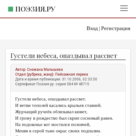
ПОЭЗИЯ.РУ
Вход
Регистрация
ГЛАВНОЕ МЕНЮ
|
ПОЭЗИЯ.РУ
ИЗДАТЕЛЬСТВО
Густели небеса, опаздывал рассвет
ЖАНРЫ
АВТОРЫ
Автор:
Снежана Малышева
Отдел (рубрика, жанр):
Пейзажная лирика
КОММЕНТАРИИ
Дата и время публикации: 31.10.2006, 02:33:50
Сертификат Поэзия.ру: серия 584 № 48715
ЛИТСАЛОН
Густели небеса, опаздывал рассвет.
НОВОСТИ
И ветви тополей касались крыльев ставней.
ПРАВИЛА САЙТА
Журчащий ручеёк облизывал кювет,
И грому в рождество был скрип сосновый равен.
На подоконье кот мостился половчей,
ОТДЕЛЫ И РУБРИКИ
Меняя в серой тьме окрас своих подпалин.
ИЗБРАННОЕ