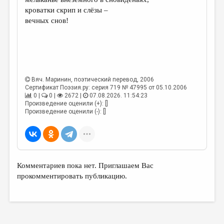
МАЛАЯ ПРОЗА
кроватки скрип и слёзы –
ЭССЕИСТИКА
вечных снов!
ЛИТЕРАТУРОВЕДЕНИЕ
КУЛЬТУРОВЕДЕНИЕ
ПУБЛИЦИСТИКА
Вяч. Маринин
, поэтический перевод, 2006
Сертификат Поэзия.ру: серия 719 № 47995 от 05.10.2006
РЕЦЕНЗИРОВАНИЕ
0 |
0 |
2672 |
07.08.2026. 11:54:23
Произведение оценили (+): []
ЦИКЛЫ ПУБЛИКАЦИЙ
Произведение оценили (-): []
ТРЕДИАКОВСКИЙ
МЕДИА
ВКОНТАКТЕ
Комментариев пока нет. Приглашаем Вас
прокомментировать публикацию.