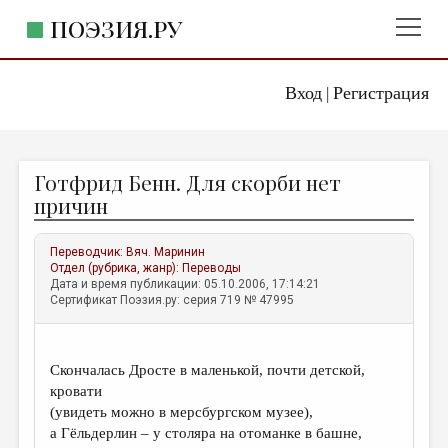
ПОЭЗИЯ.РУ
Вход
Регистрация
ГЛАВНОЕ МЕНЮ
|
ПОЭЗИЯ.РУ
ИЗДАТЕЛЬСТВО
Готфрид Бенн. Для скорби нет
ЖАНРЫ
причин
АВТОРЫ
Переводчик:
Вяч. Маринин
КОММЕНТАРИИ
Отдел (рубрика, жанр):
Переводы
Дата и время публикации: 05.10.2006, 17:14:21
ЛИТСАЛОН
Сертификат Поэзия.ру: серия 719 № 47995
НОВОСТИ
ПРАВИЛА САЙТА
Cкончалась Дросте в маленькой, почти детской,
кровати
ОТДЕЛЫ И РУБРИКИ
(увидеть можно в мерсбургском музее),
а Гёльдерлин – у столяра на отоманке в башне,
ИЗБРАННОЕ