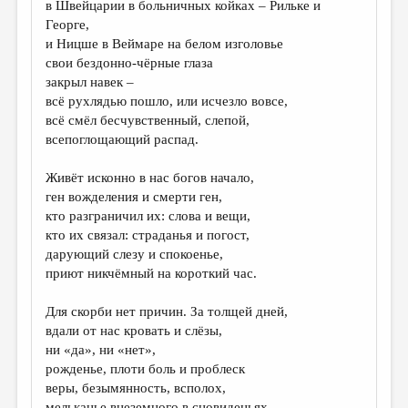
в Швейцарии в больничных койках – Рильке и
Георге,
ДАЙДЖЕСТ
и Ницше в Веймаре на белом изголовье
ПРОИЗВЕДЕНИЯ
свои бездонно-чёрные глаза
закрыл навек –
ПЕРЕВОДЫ
всё рухлядью пошло, или исчезло вовсе,
всё смёл бесчувственный, слепой,
КОНКУРСЫ
всепоглощающий распад.
ДЕТСКАЯ КОМНАТА
Живёт исконно в нас богов начало,
КНИЖНАЯ ПОЛКА
ген вожделения и смерти ген,
кто разграничил их: слова и вещи,
ОБЗОР ЛИТЕРАТУРЫ
кто их связал: страданья и погост,
СТРАНИЦЫ ПАМЯТИ
дарующий слезу и спокоенье,
приют никчёмный на короткий час.
ОБЪЯВЛЕНИЯ
Для скорби нет причин. За толщей дней,
КОЛОНКА РЕДАКТОРА
вдали от нас кровать и слёзы,
РЕДКОЛЛЕГИЯ
ни «да», ни «нет»,
рожденье, плоти боль и проблеск
ОТ РЕДАКЦИИ
веры, безымянность, всполох,
мельканье внеземного в сновиденьях,