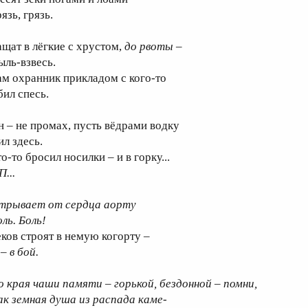
язь, грязь.
ащат в лёгкие с хрустом,
до рвоты
–
ыль-взвесь.
ам охранник прикладом с кого-то
бил спесь.
н – не промах, пусть вёдрами водку
ил здесь.
о-то бросил носилки – и в горку...
П...
трывает от сердца аорту
ль. Боль!
еков строят в немую когорту –
 –
в бой.
о края чаши памяти – горькой, бездонной – помни,
ак земная душа из распада каме-