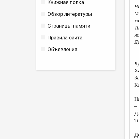
Книжная полка
Ч
М
Обзор литературы
х
Страницы памяти
Т
н
Правила сайта
Д
Объявления
К
Х
З
К
Н
–
Д
Т
Д