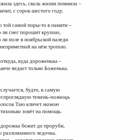
 жила здесь, сколь жизни помнила –
ачит, с сорок шестого году.
о той самой поры-то в памяти –
о ли снег порошит крупою,
о ли поле в ноябрьской наледи
 неприметной на нём тропою.
 откуда, куда дороженька –
ынче ведает только Боженька.
 случается, будто, в самую
еспроглядную темень-
полнощь
олосок Таю кличет
мамою
 тихонько зовёт на помощь.
 дорожка бежит до проруби,
о разломанного ледочка.