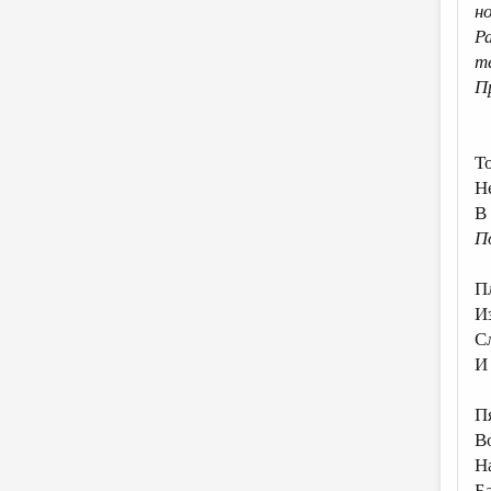
н
Р
т
П
Т
Н
В
П
П
И
С
И
П
В
Н
Б