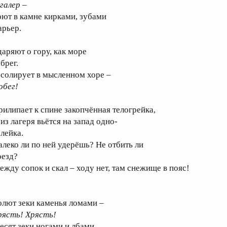
галер
–
оют в камне кирками, зубами
арьер.
даряют о гору, как море
брег.
 солирует в мысленном хоре –
обег!
рилипает к спине закопчённая телогрейка,
из лагеря вьётся на запад одно-
олейка.
алеко ли по ней удерёшь? Не отбить ли
оезд?
ежду сопок и скал – ходу нет, там снежище в пояс!
олют зеки каменья ломами –
рясть! Хрясть!
есят зеки ногами и лбами