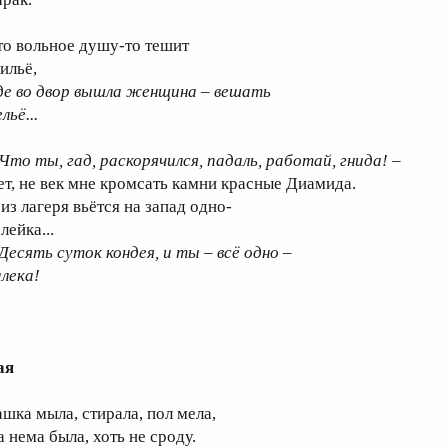
то вольное душу-то тешит
ильё,
де во двор вышла женщина – вешать
льё...
 Что ты, гад, раскорячился, падаль, работай, гнида! –
ет, не век мне кромсать камни красные Диамида.
из лагеря вьётся на запад одно-
лейка...
 Десять суток кондея, и ты – всё одно –
алека!
ая
ашка мыла, стирала, пол мела,
а нема была, хоть не сроду.