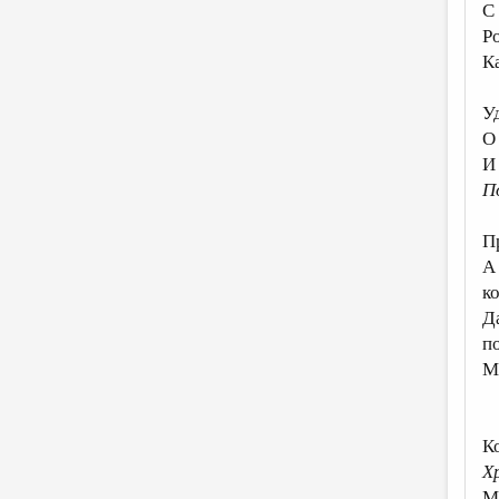
С
Р
К
У
О 
И
П
П
А 
к
Д
п
М
К
Х
М