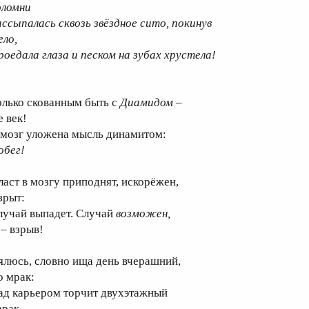
оломни
ассыпaлась сквозь звёздное сито, покинув
ело,
роедала глаза и песком на зубах хрустела!
олько скованным быть с
Диамидом
–
е век!
 мозг уложена мысль динамитом:
обег!
ласт в мозгу приподнят, искорёжен,
зрыт:
лучай выпадет. Случай
возможен,
 – взрыв!
ялюсь, словно ища день вчерашний,
о мрак:
ад карьером торчит двухэтажный
арак.