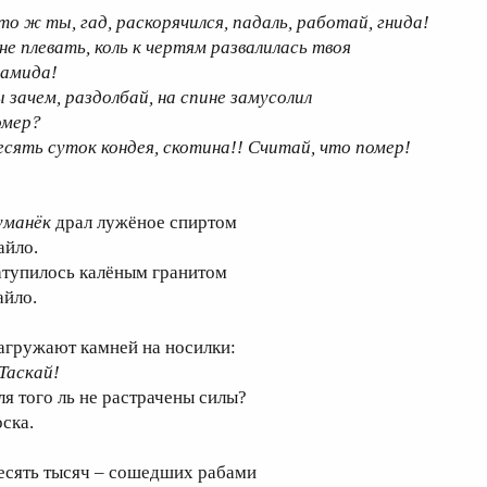
то ж ты, гад, раскорячился, падаль, работай, гнида!
не плевать, коль к чертям развалилась твоя
ламида!
ы зачем, раздолбай, на спине замусолил
омер?
есять суток кондея, скотина!! Считай, что помер!
уманёк
драл лужёное спиртом
айло.
атупилось калёным гранитом
айло.
агружают камней на носилки:
 Таскай!
ля того ль не растрачены силы?
оска.
есять тысяч – сошедших рабами