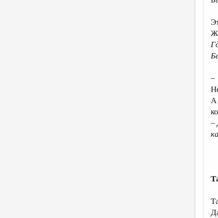
Э
Ж
Г
Бе
–
Н
А 
ко
–
к
Т
Т
Д