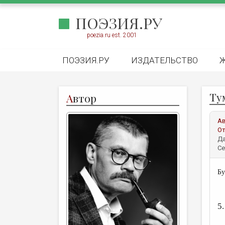
ПОЭЗИЯ.РУ
poezia.ru est. 2001
ПОЭЗИЯ.РУ
ИЗДАТЕЛЬСТВО
Тум
А
втор
А
От
Да
Се
Бу
5.