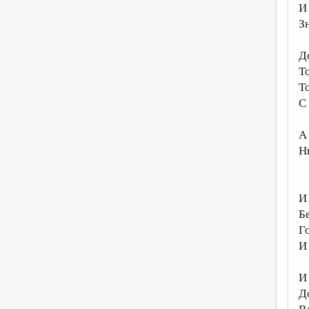
И
Зн
Д
Т
Т
С
А
Н
И
Б
Г
И
И
Д