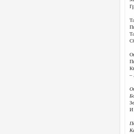
Гр
Т
П
Т
С
О
П
Кт
– 
О
Бо
З
И
П
К