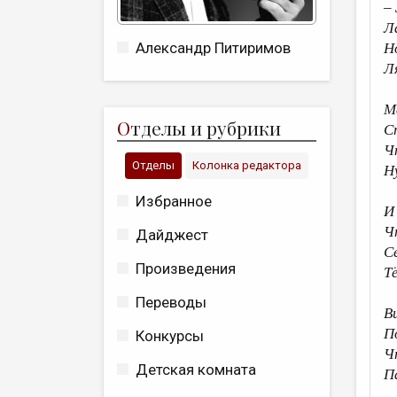
–
Л
Александр Питиримов
Н
Л
М
О
тделы и рубрики
С
Ч
Отделы
Колонка редактора
Н
Избранное
И
Ч
Дайджест
С
Произведения
Т
Переводы
В
П
Конкурсы
Ч
Детская комната
П