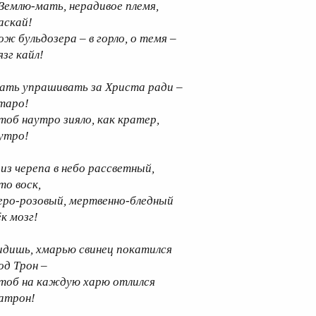
 Землю-мать, нерадивое племя,
аскай!
ож бульдозера – в горло, о темя –
язг кайл!
ать упрашивать за Христа ради –
таро!
тоб наутро зияло, как кратер,
утро!
 из черепа в небо рассветный,
то воск,
еро-розовый, мертвенно-бледный
ёк мозг!
идишь, хмарью свинец покатился
од Трон –
тоб на каждую харю отлился
атрон!