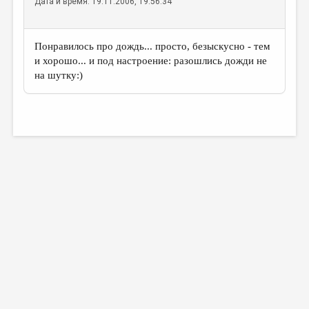
Дата и время: 19.11.2006, 19:56:34
Понравилось про дождь... просто, безыскусно - тем
и хорошо... и под настроение: разошлись дожди не
на шутку:)