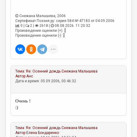
МАЛАЯ ПРОЗА
ЭССЕИСТИКА
Снежана Малышева
, 2006
Сертификат Поэзия.ру: серия 584 № 47183 от 04.09.2006
ЛИТЕРАТУРОВЕДЕНИЕ
0 |
2 |
2618 |
08.08.2026. 11:20:32
Произведение оценили (+): []
КУЛЬТУРОВЕДЕНИЕ
Произведение оценили (-): []
ПУБЛИЦИСТИКА
РЕЦЕНЗИРОВАНИЕ
ЦИКЛЫ ПУБЛИКАЦИЙ
Тема:
Re: Осенний дождь
Снежана Малышева
ТРЕДИАКОВСКИЙ
Автор
Анс
Дата и время: 05.09.2006, 00:46:32
МЕДИА
ВКОНТАКТЕ
Очень !
:)
Тема:
Re: Осенний дождь
Снежана Малышева
Автор
Елена Бондаренко