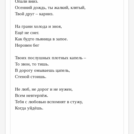
Опали вниз.
Осенний дождь, ты жалкий, клятый,
ДАЙДЖЕСТ
Твой друг – карниз.
ПРОИЗВЕДЕНИЯ
На грани холода и зноя,
ПЕРЕВОДЫ
Ещё не снег.
Как будто пьяница в запое.
КОНКУРСЫ
Неровен бег
ДЕТСКАЯ КОМНАТА
Твоих послушных плотных капель –
КНИЖНАЯ ПОЛКА
То звон, то тишь.
В дорогу омываешь цапель,
ОБЗОР ЛИТЕРАТУРЫ
Стеной стоишь.
СТРАНИЦЫ ПАМЯТИ
Не люб, не дорог и не нужен,
ОБЪЯВЛЕНИЯ
Всем невтерпёж.
Тебя с любовью вспомнят в стужу,
КОЛОНКА РЕДАКТОРА
Когда уйдёшь.
РЕДКОЛЛЕГИЯ
ОТ РЕДАКЦИИ