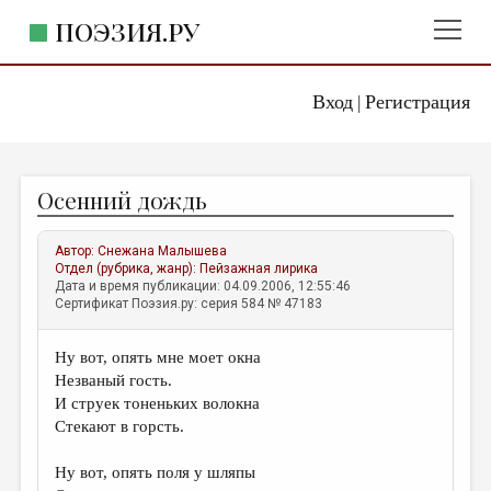
ПОЭЗИЯ.РУ
Вход
Регистрация
ГЛАВНОЕ МЕНЮ
|
ПОЭЗИЯ.РУ
ИЗДАТЕЛЬСТВО
Осенний дождь
ЖАНРЫ
АВТОРЫ
Автор:
Снежана Малышева
Отдел (рубрика, жанр):
Пейзажная лирика
КОММЕНТАРИИ
Дата и время публикации: 04.09.2006, 12:55:46
Сертификат Поэзия.ру: серия 584 № 47183
ЛИТСАЛОН
Ну вот, опять мне моет окна
НОВОСТИ
Незваный гость.
ПРАВИЛА САЙТА
И струек тоненьких волокна
Стекают в горсть.
ОТДЕЛЫ И РУБРИКИ
Ну вот, опять поля у шляпы
ИЗБРАННОЕ