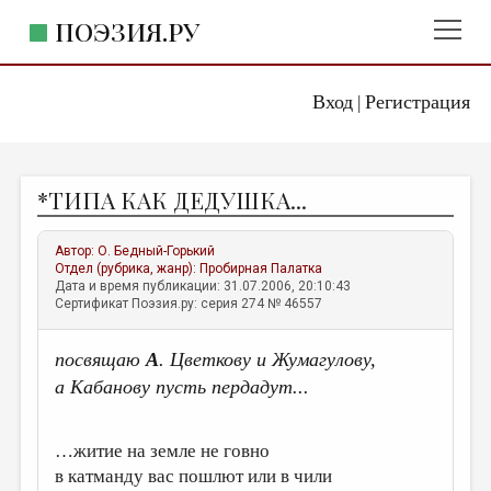
ПОЭЗИЯ.РУ
Вход
Регистрация
ГЛАВНОЕ МЕНЮ
|
ПОЭЗИЯ.РУ
ИЗДАТЕЛЬСТВО
*ТИПА КАК ДЕДУШКА...
ЖАНРЫ
АВТОРЫ
Автор:
О. Бедный-Горький
Отдел (рубрика, жанр):
Пробирная Палатка
КОММЕНТАРИИ
Дата и время публикации: 31.07.2006, 20:10:43
Сертификат Поэзия.ру: серия 274 № 46557
ЛИТСАЛОН
посвящаю
А
. Цветкову и Жумагулову,
НОВОСТИ
а Кабанову пусть пердадут...
ПРАВИЛА САЙТА
…житие на земле не говно
ОТДЕЛЫ И РУБРИКИ
в катманду вас пошлют или в чили
ИЗБРАННОЕ