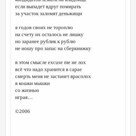
МАЛАЯ ПРОЗА
если выпадет вдруг помирать
ЭССЕИСТИКА
за участок заломят деньжищи
ЛИТЕРАТУРОВЕДЕНИЕ
я годов своих не тороплю
КУЛЬТУРОВЕДЕНИЕ
на счету их осталось не лишку
но заранее рублик к рублю
ПУБЛИЦИСТИКА
не ношу про запас на сберкнижку
РЕЦЕНЗИРОВАНИЕ
в этом смысле excuse me не лох
ЦИКЛЫ ПУБЛИКАЦИЙ
всё что надо хранится в сарае
смерть меня не застанет врасплох
ТРЕДИАКОВСКИЙ
в кошки мышки
МЕДИА
со жизнью
играя…
ВКОНТАКТЕ
©2006