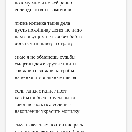
потому мне и не всё равно
ДАЙДЖЕСТ
если где-то кого замочили
ПРОИЗВЕДЕНИЯ
жизнь копейка такие дела
ПЕРЕВОДЫ
пусть покойнику денег не надо
нам живущим нельзя без бабла
КОНКУРСЫ
обеспечить плиту и ограду
ДЕТСКАЯ КОМНАТА
знаю я не обманешь судьбы
КНИЖНАЯ ПОЛКА
смертны даже крутые пииты
так живи отложив на гробы
ОБЗОР ЛИТЕРАТУРЫ
на венки и могильные плиты
СТРАНИЦЫ ПАМЯТИ
если тапки откинет поэт
ОБЪЯВЛЕНИЯ
как бы ни были опусы пылки
закопают как пса если нет
КОЛОНКА РЕДАКТОРА
накоплений украсить могилку
РЕДКОЛЛЕГИЯ
ОТ РЕДАКЦИИ
тьма известных поэтов нас рать
кандидатов лежать на кладбище