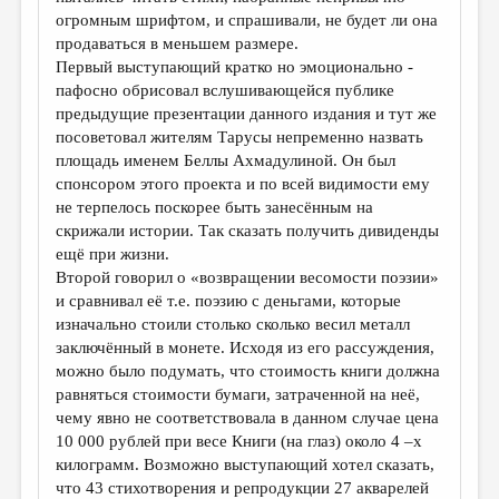
МАЛАЯ ПРОЗА
огромным шрифтом, и спрашивали, не будет ли она
продаваться в меньшем размере.
ЭССЕИСТИКА
Первый выступающий кратко но эмоционально -
ЛИТЕРАТУРОВЕДЕНИЕ
пафосно обрисовал вслушивающейся публике
предыдущие презентации данного издания и тут же
КУЛЬТУРОВЕДЕНИЕ
посоветовал жителям Тарусы непременно назвать
площадь именем Беллы Ахмадулиной. Он был
ПУБЛИЦИСТИКА
спонсором этого проекта и по всей видимости ему
РЕЦЕНЗИРОВАНИЕ
не терпелось поскорее быть занесённым на
скрижали истории. Так сказать получить дивиденды
ЦИКЛЫ ПУБЛИКАЦИЙ
ещё при жизни.
Второй говорил о «возвращении весомости поэзии»
ТРЕДИАКОВСКИЙ
и сравнивал её т.е. поэзию с деньгами, которые
МЕДИА
изначально стоили столько сколько весил металл
заключённый в монете. Исходя из его рассуждения,
ВКОНТАКТЕ
можно было подумать, что стоимость книги должна
равняться стоимости бумаги, затраченной на неё,
чему явно не соответствовала в данном случае цена
10 000 рублей при весе Книги (на глаз) около 4 –х
килограмм. Возможно выступающий хотел сказать,
что 43 стихотворения и репродукции 27 акварелей