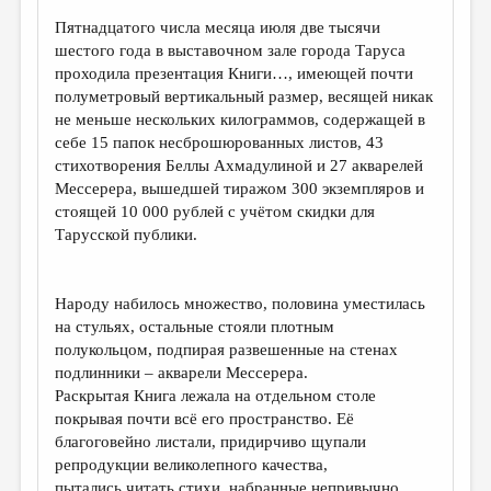
Пятнадцатого числа месяца июля две тысячи
ДАЙДЖЕСТ
шестого года в выставочном зале города Таруса
ПРОИЗВЕДЕНИЯ
проходила презентация Книги…, имеющей почти
полуметровый вертикальный размер, весящей никак
ПЕРЕВОДЫ
не меньше нескольких килограммов, содержащей в
себе 15 папок несброшюрованных листов, 43
КОНКУРСЫ
стихотворения Беллы Ахмадулиной и 27 акварелей
ДЕТСКАЯ КОМНАТА
Мессерера, вышедшей тиражом 300 экземпляров и
стоящей 10 000 рублей с учётом скидки для
КНИЖНАЯ ПОЛКА
Тарусской публики.
ОБЗОР ЛИТЕРАТУРЫ
СТРАНИЦЫ ПАМЯТИ
Народу набилось множество, половина уместилась
на стульях, остальные стояли плотным
ОБЪЯВЛЕНИЯ
полукольцом, подпирая развешенные на стенах
подлинники – акварели Мессерера.
КОЛОНКА РЕДАКТОРА
Раскрытая Книга лежала на отдельном столе
покрывая почти всё его пространство. Её
РЕДКОЛЛЕГИЯ
благоговейно листали, придирчиво щупали
ОТ РЕДАКЦИИ
репродукции великолепного качества,
пытались читать стихи, набранные непривычно