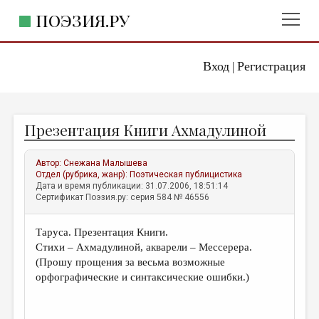
ПОЭЗИЯ.РУ
Вход
Регистрация
ГЛАВНОЕ МЕНЮ
|
ПОЭЗИЯ.РУ
ИЗДАТЕЛЬСТВО
Презентация Книги Ахмадулиной
ЖАНРЫ
АВТОРЫ
Автор:
Снежана Малышева
Отдел (рубрика, жанр):
Поэтическая публицистика
КОММЕНТАРИИ
Дата и время публикации: 31.07.2006, 18:51:14
Сертификат Поэзия.ру: серия 584 № 46556
ЛИТСАЛОН
Таруса. Презентация Книги.
НОВОСТИ
Стихи – Ахмадулиной, акварели – Мессерера.
ПРАВИЛА САЙТА
(Прошу прощения за весьма возможные
орфографические и синтаксические ошибки.)
ОТДЕЛЫ И РУБРИКИ
ИЗБРАННОЕ