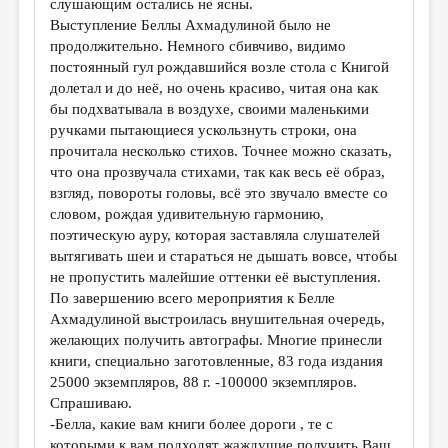
слушающим остались не ясны.
Выступление Беллы Ахмадулиной было не
продолжительно. Немного сбивчиво, видимо
постоянный гул рождавшийся возле стола с Книгой
долетал и до неё, но очень красиво, читая она как
бы подхватывала в воздухе, своими маленькими
ручками пытающиеся ускользнуть строки, она
прочитала несколько стихов. Точнее можно сказать,
что она прозвучала стихами, так как весь её образ,
взгляд, повороты головы, всё это звучало вместе со
словом, рождая удивительную гармонию,
поэтическую ауру, которая заставляла слушателей
вытягивать шеи и стараться не дышать вовсе, чтобы
не пропустить малейшие оттенки её выступления.
По завершению всего мероприятия к Белле
Ахмадулиной выстроилась внушительная очередь,
желающих получить автографы. Многие принесли
книги, специально заготовленные, 83 года издания
25000 экземпляров, 88 г. -100000 экземпляров.
Спрашиваю.
-Белла, какие вам книги более дороги , те с
которыми к вам подходят жаждущие получить Ваш