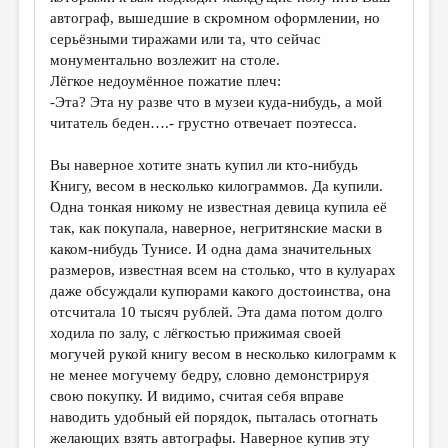
автограф, вышедшие в скромном оформлении, но
серьёзными тиражами или та, что сейчас
монументально возлежит на столе.
Лёгкое недоумённое пожатие плеч:
-Эта? Эта ну разве что в музеи куда-нибудь, а мой
читатель беден….- грустно отвечает поэтесса.
Вы наверное хотите знать купил ли кто-нибудь
Книгу, весом в несколько килограммов. Да купили.
Одна тонкая никому не известная девица купила её
так, как покупала, наверное, негритянские маски в
каком-нибудь Тунисе. И одна дама значительных
размеров, известная всем на столько, что в кулуарах
даже обсуждали купюрами какого достоинства, она
отсчитала 10 тысяч рублей. Эта дама потом долго
ходила по залу, с лёгкостью прижимая своей
могучей рукой книгу весом в несколько килограмм к
не менее могучему бедру, словно демонстрируя
свою покупку. И видимо, считая себя вправе
наводить удобный ей порядок, пыталась отогнать
желающих взять автографы. Наверное купив эту