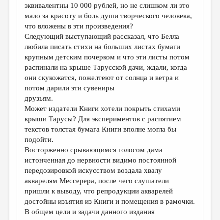
эквивалентны 10 000 рублей, но не слишком ли это
мало за красоту и боль души творческого человека,
что вложены в эти произведения?
Следующий выступающий рассказал, что Белла
любилa писать стихи на больших листах бумаги
крупным детским почерком и что эти листы потом
распинали на крыше Тарусской дачи, ждали, когда
они скукожатся, пожелтеют от солнца и ветра и
потом дарили эти сувениры
друзьям.
Может издатели Книги хотели покрыть стихами
крыши Тарусы? Для экспериментов с распятием
текстов толстая бумага Книги вполне могла бы
подойти.
Восторженно срывающимся голосом дама
истонченная до нервности видимо постоянной
передозировкой искусством воздала хвалу
акварелям Мессерера, после чего слушатели
пришли к выводу, что репродукции акварелей
достойны изъятия из Книги и помещения в рамочки.
В общем цели и задачи данного издания