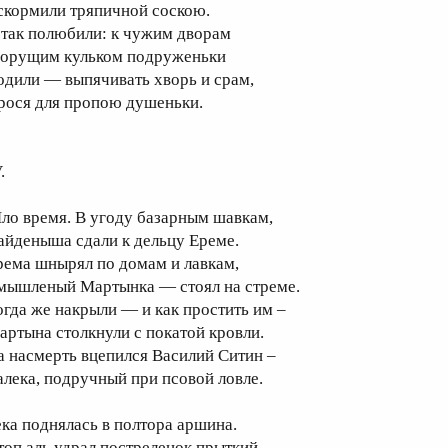
скормили тряпичной соскою.
 так полюбили: к чужим дворам
 орущим кульком подруженьки
одили — выпячивать хворь и срам,
рося для пропою душеньки.
.
ло время. В угоду базарным шавкам,
айденыша сдали к дельцу Ереме.
рема шнырял по домам и лавкам,
мышленый Мартынка — стоял на стреме.
огда же накрыли — и как простить им –
артына столкнули с покатой кровли.
а насмерть вцепился Василий Ситин –
алека, подручный при псовой ловле.
ека поднялась в полтора аршина.
топ аль удрал постреленок прыткий…