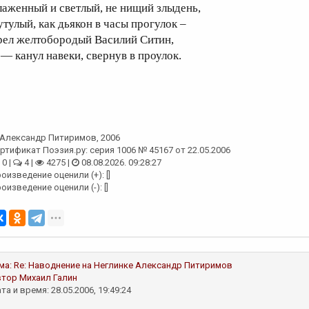
лаженный и светлый, не нищий злыдень,
утулый, как дьякон в часы прогулок –
рел желтобородый Василий Ситин,
 — канул навеки, свернув в проулок.
Александр Питиримов
, 2006
ртификат Поэзия.ру: серия 1006 № 45167 от 22.05.2006
0 |
4 |
4275 |
08.08.2026. 09:28:27
оизведение оценили (+): []
оизведение оценили (-): []
ма:
Re: Наводнение на Неглинке
Александр Питиримов
втор
Михаил Галин
та и время: 28.05.2006, 19:49:24