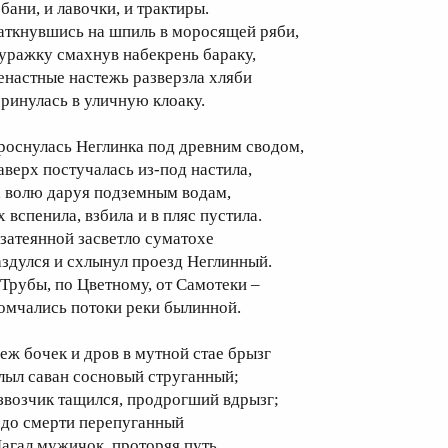
бани, и лавочки, и трактиры.
аткнувшись на шпиль в моросящей ряби,
уражку смахнув набекрень бараку,
енастные настежь разверзла хляби
 ринулась в уличную клоаку.
роснулась Неглинка под древним сводом,
аверх постучалась из-под настила,
, волю даруя подземным водам,
 вспенила, взбила и в пляс пустила.
 затеянной засветло суматохе
аздулся и схлынул проезд Неглинный.
 Трубы, по Цветному, от Самотеки –
омчались потоки реки былинной.
еж бочек и дров в мутной стае брызг
лыл саван сосновый струганный;
звозчик тащился, продрогший вдрызг;
 до смерти перепуганный
агал мужичок, проторяя путь