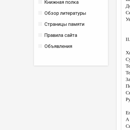
Книжная полка
Д
Се
Обзор литературы
У
Страницы памяти
Правила сайта
II
Объявления
Х
С
Т
Т
З
П
С
Ру
Е
А
С