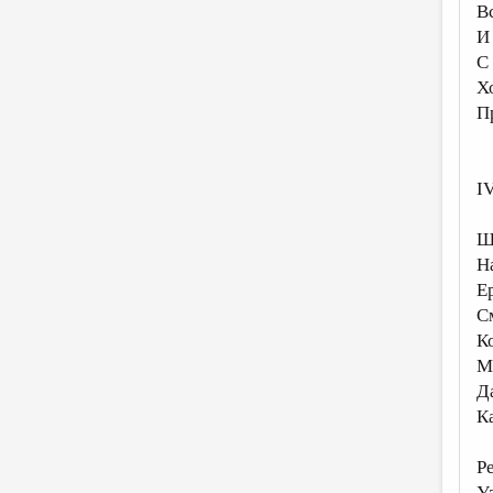
В
И
С
Х
П
IV
Ш
Н
Е
С
К
М
Д
К
Р
У