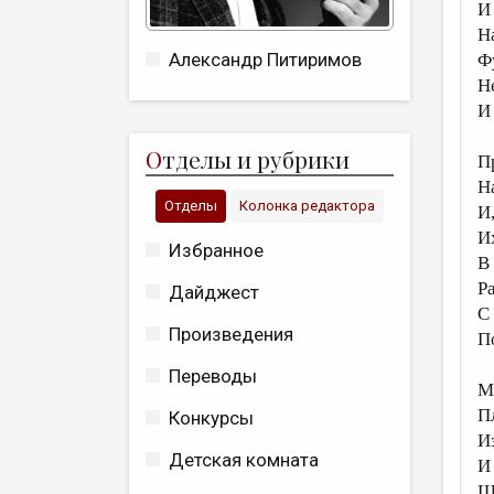
И 
Н
Александр Питиримов
Ф
Н
И
О
тделы и рубрики
П
Н
Отделы
Колонка редактора
И
Их
Избранное
В
Р
Дайджест
С
Произведения
П
Переводы
М
П
Конкурсы
И
Детская комната
И
Ш