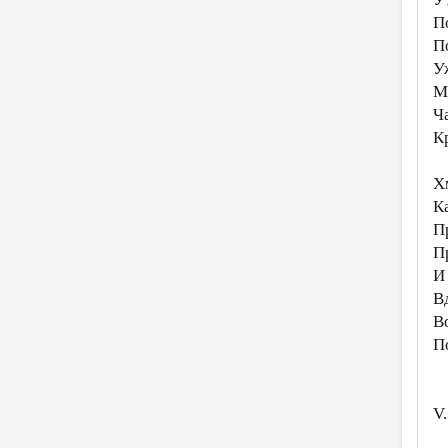
П
П
У
М
Ч
К
Х
К
П
П
И 
В
В
П
V.