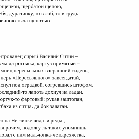
ощечкой, щербатой щепою,
бя, дурачинку, то в лоб, то в грудь
вечною тыча щепотью.
.
итрованец сирый Василий Ситин –
ума да рогожка, картуз примятый –
емниц пересыльных вчерашний сидень,
еперь «Пересыльного» завсегдатай,
аснул под оградкой, согревшись штофом.
оследний-то лапоть дохнул на ладан,
юртук-то фартовый: рукав заштопан,
баха из ситца, да бок залатан.
го на Неглинке видали редко,
 впрочем, подолгу ль таких упомнишь.
новал с ним мальчонка-четырехлетка,