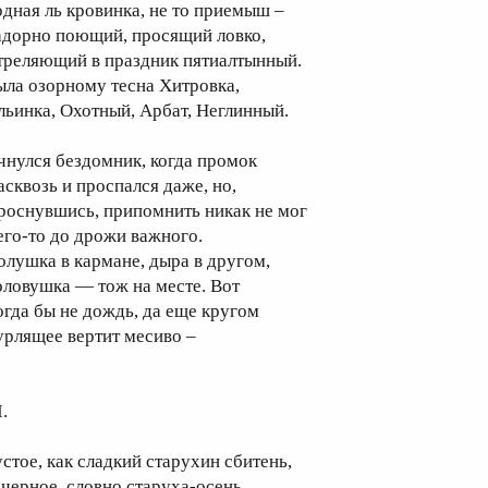
одная ль кровинка, не то приемыш –
адорно поющий, просящий ловко,
треляющий в праздник пятиалтынный.
ыла озорному тесна Хитровка,
льинка, Охотный, Арбат, Неглинный.
чнулся бездомник, когда промок
асквозь и проспался даже, но,
роснувшись, припомнить никак не мог
его-то до дрожи важного.
олушка в кармане, дыра в другом,
оловушка — тож на месте. Вот
огда бы не дождь, да еще кругом
урлящее вертит месиво –
I.
устое, как сладкий старухин сбитень,
 черное, словно старуха-осень.