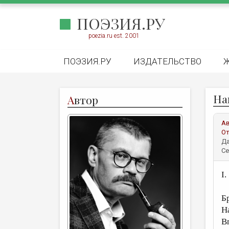
ПОЭЗИЯ.РУ
poezia.ru est. 2001
ПОЭЗИЯ.РУ
ИЗДАТЕЛЬСТВО
На
А
втор
А
От
Да
Се
I.
Б
Н
В