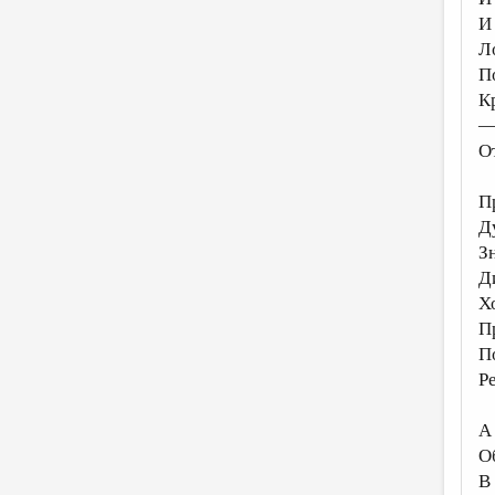
И
Л
П
К
—
О
П
Д
З
Д
Х
П
П
Р
А
О
В