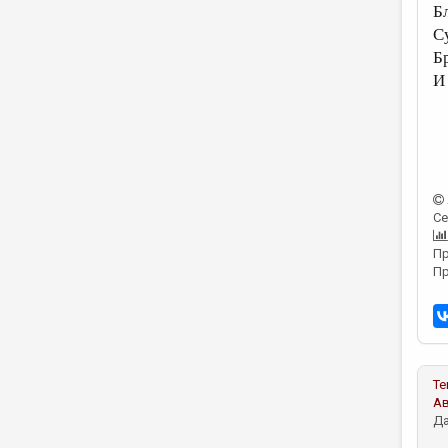
Б
С
Б
И
Се
Пр
Пр
Те
А
Да