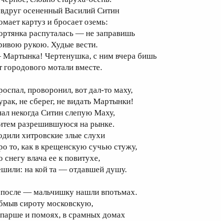
 вдруг осененный Василий Ситин
омает картуз и бросает оземь:
ортянка распуталась — не заправишь
ривою рукою. Худые вести.
 Мартынка! Чертенушка, с ним вчера бишь
т городового мотали вместе.
роспал, проворонил, вот дал-то маху,
урак, не сберег, не видать Мартынки!
нал некогда Ситин слепую Маху,
итем разрешившуюся на рынке.
одили хитровские злые слухи
ро то, как в крещенскую сучью стужу,
о снегу влача ее к повитухе,
ешили: на кой та — отдавшей душу.
 после — мальчишку нашли впотьмах.
бмыв сироту московскую,
 парше и помоях, в срамных домах