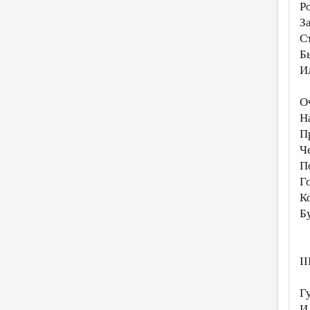
Р
З
С
Б
И
О
Н
П
Ч
П
Г
К
Б
II
Г
И