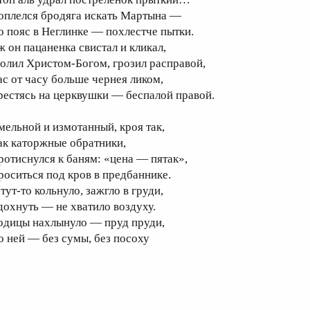
оплелся бродяга искать Мартына —
о пояс в Неглинке — похлестче пытки.
ж он пацаненка свистал и кликал,
олил Христом-Богом, грозил расправой,
ас от часу больше чернея ликом,
рестясь на церквушки — беспалой правой.
мельной и измотанный, кроя так,
ак каторжные обратники,
ротиснулся к баням: «цена — пятак»,
роситься под кров в предбаннике.
тут-то кольнуло, зажгло в груди,
дохнуть — не хватило воздуху.
одицы нахлынуло — пруд пруди,
о ней — без сумы, без посоху