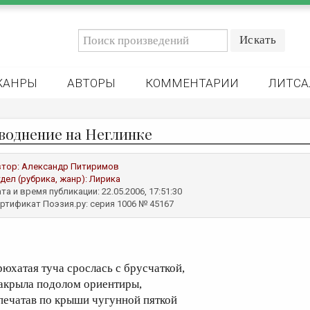
ЖАНРЫ
АВТОРЫ
КОММЕНТАРИИ
ЛИТСА
воднение на Неглинке
втор:
Александр Питиримов
дел (рубрика, жанр):
Лирика
та и время публикации: 22.05.2006, 17:51:30
ртификат Поэзия.ру: серия 1006 № 45167
рюхатая туча срослась с брусчаткой,
акрыла подолом ориентиры,
печатав по крыши чугунной пяткой