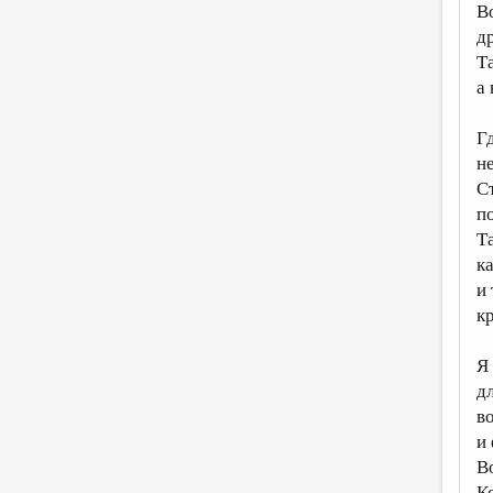
В
др
Т
а
Г
н
С
п
Т
к
и
к
Я
д
в
и
В
К