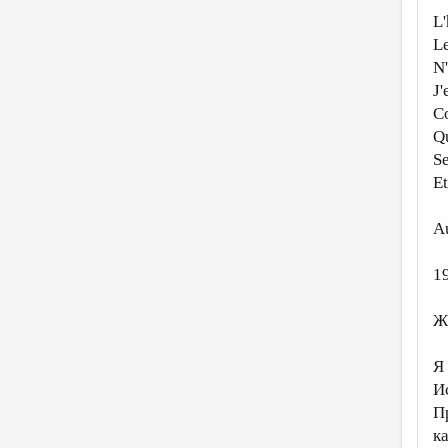
L
L
N'
J'
C
Qu
Se
Et
Au
1
Ж
Я
И
П
к