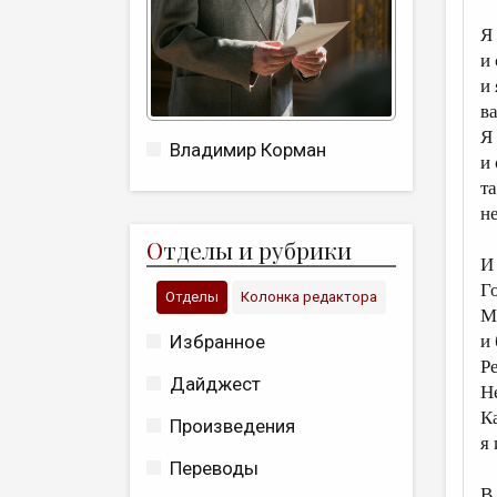
Я
и
и 
в
Я
Владимир Корман
и
т
н
О
тделы и рубрики
И
Г
Отделы
Колонка редактора
М
Избранное
и
Р
Дайджест
Н
К
Произведения
я
Переводы
В