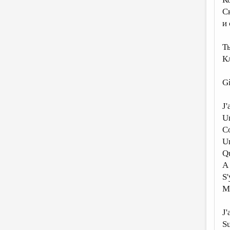
С
и
Т
К
Gi
J'
Un
Co
Un
Qu
A 
S'
Me
J'
Su