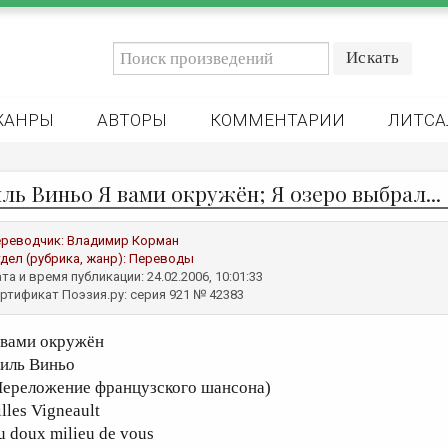
ЖАНРЫ
АВТОРЫ
КОММЕНТАРИИ
ЛИТСА
ль Виньо Я вами окружён; Я озеро выбрал...
реводчик:
Владимир Корман
дел (рубрика, жанр):
Переводы
та и время публикации: 24.02.2006, 10:01:33
ртификат Поэзия.ру: серия 921 № 42383
 вами окружён
иль Виньо
Переложение французского шансона)
lles Vigneault
u doux milieu de vous