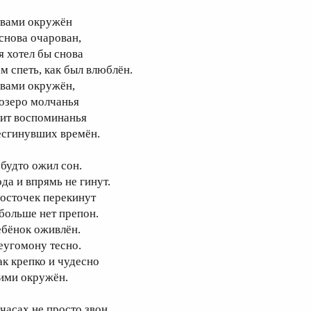
 вами окружён
 снова очарован,
я хотел бы снова
ам спеть, как был влюблён.
 вами окружён,
 озеро молчанья
аит воспоминанья
есгинувших времён.
 будто ожил сон.
ода и впрямь не гинут.
осточек перекинут
 больше нет препон.
ебёнок оживлён.
еугомону тесно.
ак крепко и чудесно
 ими окружён.
 часах не просто звон.