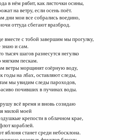
ода в нём рябит, как листочки осины,
ожат на ветру, если осень поёт.
ам дни мои все собрались воедино,
 ночи оттуда сбегают вразброд.
де вместе с тобой завершим мы прогулку,
е знаю и сам.
то тысяч шагов разнесутся негулко
о мягким пескам.
ам ветры морщинят озёрную воду,
ак годы на лбах, оставляют следы,
 там мы увидим следы пароходов,
расиво почивших в пучинах воды.
 рушу всё время и вновь созидаю
ля милой моей
оздушкые крепости в облачном крае,
 флот кораблей.
от яблоня станет среди небосклона.
орзиною розовых фруктов блесну.