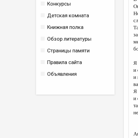
Конкурсы
О
Н
Детская комната
с
Книжная полка
Та
з
Обзор литературы
м
б
Страницы памяти
Правила сайта
Я
и
Объявления
и 
в
Я
и
т
н
A