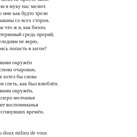
ни в муку нас мелют.
о мне как будто трели
лышны со всех сторон.
к что ж я, как бизон,
атерянный средь прерий,
елодиям не верю,
оясь попасть в загон?
 вами окружён
 снова очарован,
я хотел бы снова
ам спеть, как был влюблён.
 вами окружён,
 озеро молчанья
аит воспоминанья
есгинувших времён.
u doux milieu de vous