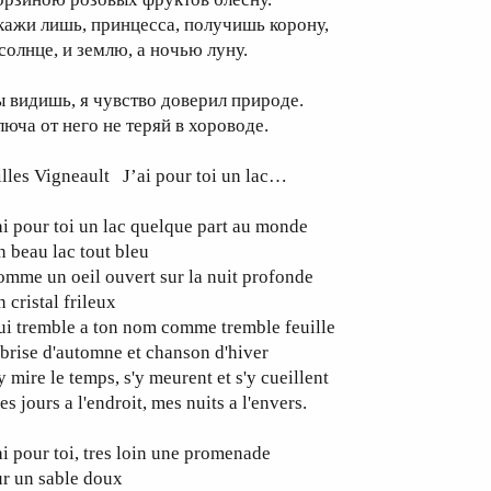
кажи лишь, принцесса, получишь корону,
 солнце, и землю, а ночью луну.
ы видишь, я чувство доверил природе.
люча от него не теряй в хороводе.
lles Vigneault J’ai pour toi un lac…
ai pour toi un lac quelque part au monde
 beau lac tout bleu
mme un oeil ouvert sur la nuit profonde
 cristal frileux
i tremble a ton nom comme tremble feuille
brise d'automne et chanson d'hiver
y mire le temps, s'y meurent et s'y cueillent
s jours a l'endroit, mes nuits a l'envers.
ai pour toi, tres loin une promenade
r un sable doux