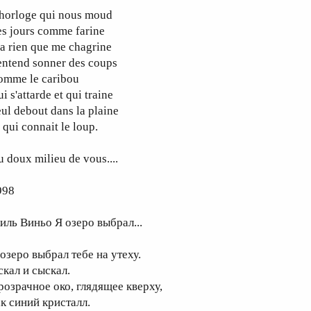
'horloge qui nous moud
es jours comme farine
a rien que me chagrine
entend sonner des coups
omme le caribou
i s'attarde et qui traine
ul debout dans la plaine
 qui connait le loup.
 doux milieu de vous....
998
иль Виньо Я озеро выбрал...
 озеро выбрал тебе на утеху.
скал и сыскал.
розрачное око, глядящее кверху,
ак синий кристалл.