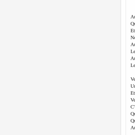
A
Qu
Et
N
A
Le
Au
Le
Ve
U
E
Ve
C'
Qu
Qu
A