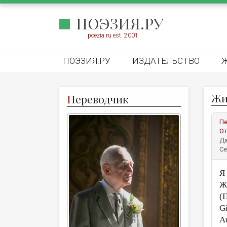
ПОЭЗИЯ.РУ
poezia.ru est. 2001
ПОЭЗИЯ.РУ
ИЗДАТЕЛЬСТВО
Жи
П
ереводчик
Пе
От
Да
Се
Я
Ж
(
Gi
A