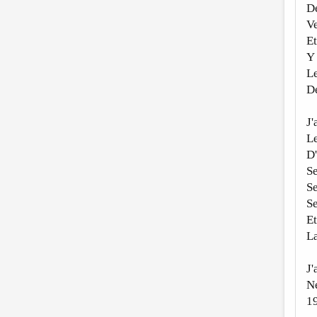
De
Ve
Et
Y 
Le
De
J'
Le
D'
Se
Se
Se
Et
La
J'
Ne
1