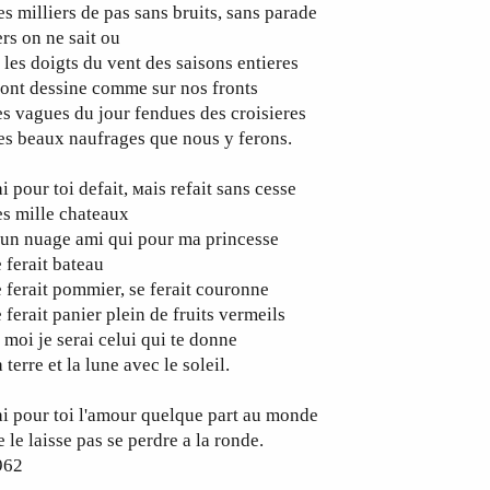
s milliers de pas sans bruits, sans parade
rs on ne sait ou
 les doigts du vent des saisons entieres
ont dessine comme sur nos fronts
s vagues du jour fendues des croisieres
s beaux naufrages que nous y ferons.
ai pour toi defait, мais refait sans cesse
s mille chateaux
un nuage ami qui pour ma princesse
 ferait bateau
 ferait pommier, se ferait couronne
 ferait panier plein de fruits vermeils
 moi je serai celui qui te donne
 terre et la lune avec le soleil.
ai pour toi l'amour quelque part au monde
 le laisse pas se perdre a la ronde.
962