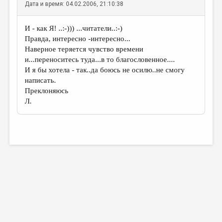
Дата и время: 04.02.2006, 21:10:38
И - как Я! ..:-))) ...читатели..:-)
Правда, интересно -интересно...
Наверное теряется чувство времени
и...переноситесь туда...в то благословенное....
И я бы хотела - так..да боюсь не осилю..не смогу
написать.
Преклоняюсь
Л.