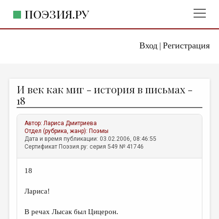
ПОЭЗИЯ.РУ
Вход
Регистрация
ГЛАВНОЕ МЕНЮ
|
ПОЭЗИЯ.РУ
ИЗДАТЕЛЬСТВО
И век как миг - история в письмах -
ЖАНРЫ
18
АВТОРЫ
Автор:
Лариса Дмитриева
КОММЕНТАРИИ
Отдел (рубрика, жанр):
Поэмы
Дата и время публикации: 03.02.2006, 08:46:55
ЛИТСАЛОН
Сертификат Поэзия.ру: серия 549 № 41746
НОВОСТИ
18
ПРАВИЛА САЙТА
Лариса!
ОТДЕЛЫ И РУБРИКИ
В речах Лысак был Цицерон.
ИЗБРАННОЕ