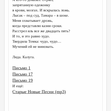
МАЛАЯ ПРОЗА
запрятанную одежонку
ЭССЕИСТИКА
в крови, мозгах. И вскрылась ложь.
Лысак – под суд, Тамара – в шоке.
ЛИТЕРАТУРОВЕДЕНИЕ
Меня охватывает дрожь,
когда представлю казни сроки.
КУЛЬТУРОВЕДЕНИЕ
Расстрел иль все же двадцать пять?
ПУБЛИЦИСТИКА
И то, и это равно худо.
Твердила Томка: чудо, чудо…
РЕЦЕНЗИРОВАНИЕ
Мучений ей не миновать.
ЦИКЛЫ ПУБЛИКАЦИЙ
Лида. Калуга.
ТРЕДИАКОВСКИЙ
Письмо 1
МЕДИА
Письмо 17
ВКОНТАКТЕ
Письмо 19
И ещё:
Старые Новые Песни (mp3)