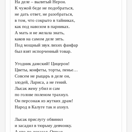
На деле – вылитый Нерон.
К чужой беде не подобраться,
ДАЙДЖЕСТ
не дать ответ, не разобраться,
ПРОИЗВЕДЕНИЯ
в том, что сокрыто в тайниках,
как под навозом в парниках.
ПЕРЕВОДЫ
А мать и не желала знать,
каков на самом деле зять.
КОНКУРСЫ
Под мощный звук лихих фанфар
ДЕТСКАЯ КОМНАТА
был взят испорченный товар.
КНИЖНАЯ ПОЛКА
Угодник дамский! Цицерон!
Цветы, конфеты, торты, пенье…
ОБЗОР ЛИТЕРАТУРЫ
Совсем не рыцарь в деле он,
СТРАНИЦЫ ПАМЯТИ
злодей, Лариса, а не гений.
Лысак жену убил и сам
ОБЪЯВЛЕНИЯ
по голове поленом трахнул.
Он персонаж из жутких драм!
КОЛОНКА РЕДАКТОРА
Народ в Калуге так и ахнул.
РЕДКОЛЛЕГИЯ
Лысак прислугу обвинил
ОТ РЕДАКЦИИ
и засадил в тюрьму девчонку.
А кто-то доказал. Отрыл,