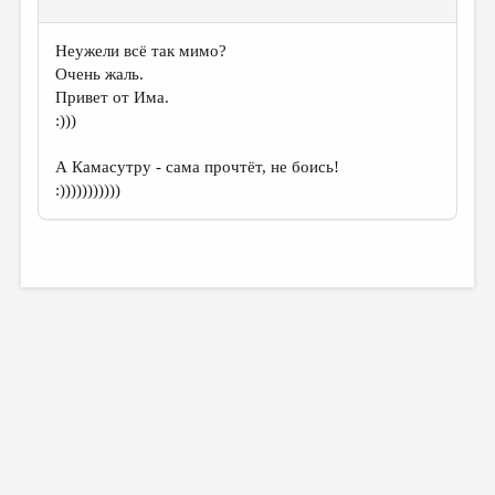
Неужели всё так мимо?
Очень жаль.
Привет от Има.
:)))
А Камасутру - сама прочтёт, не боись!
:)))))))))))