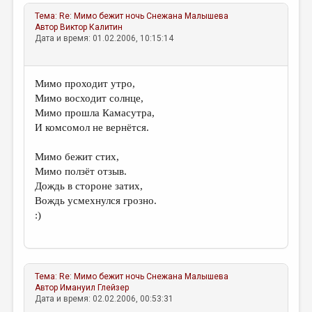
МАЛАЯ ПРОЗА
Тема:
Re: Мимо бежит ночь
Снежана Малышева
ЭССЕИСТИКА
Автор
Виктор Калитин
Дата и время: 01.02.2006, 10:15:14
ЛИТЕРАТУРОВЕДЕНИЕ
КУЛЬТУРОВЕДЕНИЕ
Мимо проходит утро,
Мимо восходит солнце,
ПУБЛИЦИСТИКА
Мимо прошла Камасутра,
РЕЦЕНЗИРОВАНИЕ
И комсомол не вернётся.
ЦИКЛЫ ПУБЛИКАЦИЙ
Мимо бежит стих,
Мимо ползёт отзыв.
ТРЕДИАКОВСКИЙ
Дождь в стороне затих,
МЕДИА
Вождь усмехнулся грозно.
:)
ВКОНТАКТЕ
Тема:
Re: Мимо бежит ночь
Снежана Малышева
Автор
Имануил Глейзер
Дата и время: 02.02.2006, 00:53:31