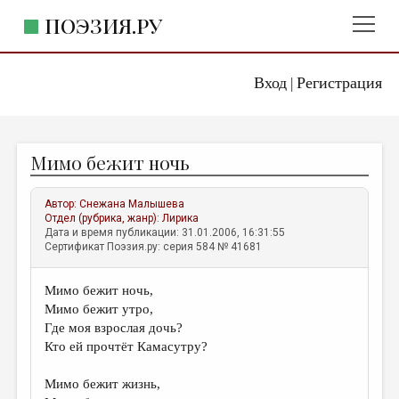
ПОЭЗИЯ.РУ
Вход
Регистрация
ГЛАВНОЕ МЕНЮ
|
ПОЭЗИЯ.РУ
ИЗДАТЕЛЬСТВО
Мимо бежит ночь
ЖАНРЫ
АВТОРЫ
Автор:
Снежана Малышева
Отдел (рубрика, жанр):
Лирика
КОММЕНТАРИИ
Дата и время публикации: 31.01.2006, 16:31:55
Сертификат Поэзия.ру: серия 584 № 41681
ЛИТСАЛОН
Мимо бежит ночь,
НОВОСТИ
Мимо бежит утро,
ПРАВИЛА САЙТА
Где моя взрослая дочь?
Кто ей прочтёт Камасутру?
ОТДЕЛЫ И РУБРИКИ
Мимо бежит жизнь,
ИЗБРАННОЕ