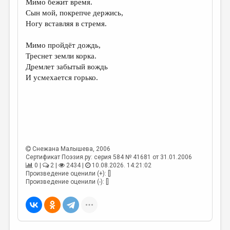
Мимо бежит время.
Сын мой, покрепче держись,
ДАЙДЖЕСТ
Ногу вставляя в стремя.
ПРОИЗВЕДЕНИЯ
Мимо пройдёт дождь,
ПЕРЕВОДЫ
Треснет земли корка.
Дремлет забытый вождь
КОНКУРСЫ
И усмехается горько.
ДЕТСКАЯ КОМНАТА
КНИЖНАЯ ПОЛКА
ОБЗОР ЛИТЕРАТУРЫ
СТРАНИЦЫ ПАМЯТИ
Снежана Малышева
, 2006
Сертификат Поэзия.ру: серия 584 № 41681 от 31.01.2006
ОБЪЯВЛЕНИЯ
0 |
2 |
2434 |
10.08.2026. 14:21:02
Произведение оценили (+): []
КОЛОНКА РЕДАКТОРА
Произведение оценили (-): []
РЕДКОЛЛЕГИЯ
ОТ РЕДАКЦИИ