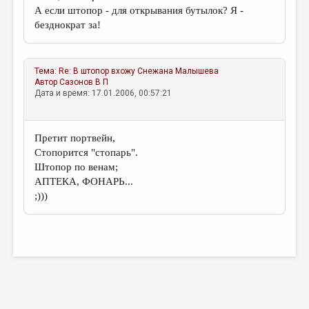
МАЛАЯ ПРОЗА
А если штопор - для открывания бутылок? Я -
безднократ за!
ЭССЕИСТИКА
ЛИТЕРАТУРОВЕДЕНИЕ
Тема:
Re: В штопор вхожу
Снежана Малышева
КУЛЬТУРОВЕДЕНИЕ
Автор
Сазонов В П
Дата и время: 17.01.2006, 00:57:21
ПУБЛИЦИСТИКА
РЕЦЕНЗИРОВАНИЕ
Претит портвейн,
ЦИКЛЫ ПУБЛИКАЦИЙ
Стопорится "стопарь".
Штопор по венам;
ТРЕДИАКОВСКИЙ
АПТЕКА, ФОНАРЬ...
;)))
МЕДИА
ВКОНТАКТЕ