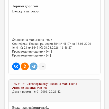
Торной дорогой
ДАЙДЖЕСТ
Вхожу в штопор.
ПРОИЗВЕДЕНИЯ
ПЕРЕВОДЫ
КОНКУРСЫ
Снежана Малышева
, 2006
ДЕТСКАЯ КОМНАТА
Сертификат Поэзия.ру: серия 584 № 41174 от 16.01.2006
0 |
2 |
2449 |
08.08.2026. 16:46:27
КНИЖНАЯ ПОЛКА
Произведение оценили (+): []
Произведение оценили (-): []
ОБЗОР ЛИТЕРАТУРЫ
СТРАНИЦЫ ПАМЯТИ
ОБЪЯВЛЕНИЯ
Тема:
Re: В штопор вхожу
Снежана Малышева
КОЛОНКА РЕДАКТОРА
Автор
Александр Резник
Дата и время: 16.01.2006, 20:26:42
РЕДКОЛЛЕГИЯ
ОТ РЕДАКЦИИ
Боже, как эвфонично!..