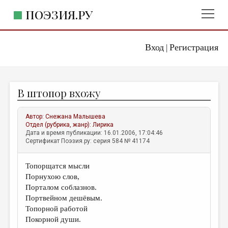
ПОЭЗИЯ.РУ
Вход
Регистрация
ГЛАВНОЕ МЕНЮ
|
ПОЭЗИЯ.РУ
ИЗДАТЕЛЬСТВО
В штопор вхожу
ЖАНРЫ
АВТОРЫ
Автор:
Снежана Малышева
Отдел (рубрика, жанр):
Лирика
КОММЕНТАРИИ
Дата и время публикации: 16.01.2006, 17:04:46
Сертификат Поэзия.ру: серия 584 № 41174
ЛИТСАЛОН
Топорщатся мысли
НОВОСТИ
Порнухою слов,
ПРАВИЛА САЙТА
Порталом соблазнов.
Портвейном дешёвым.
Топорной работой
ОТДЕЛЫ И РУБРИКИ
Покорной души.
ИЗБРАННОЕ