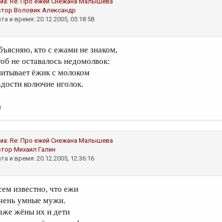
ма:
Re: Про ежей
Снежана Малышева
втор
Воловик Александр
та и время: 20.12.2005, 05:18:58
бъясняю, кто с ежами не знаком,
тоб не оставалось недомолвок:
питывает ёжик с молоком
адости колючие иголок.
)
ма:
Re: Про ежей
Снежана Малышева
втор
Михаил Галин
та и время: 20.12.2005, 12:36:16
сем известно, что ежи
чень умные мужи.
аже жёны их и дети