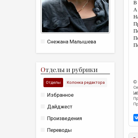
В
А
Н
П
П
П
Снежана Малышева
П
О
тделы и рубрики
Отделы
Колонка редактора
Се
Избранное
Пр
Пр
Дайджест
Произведения
Переводы