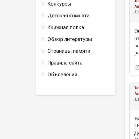
Те
Конкурсы
А
Да
Детская комната
Книжная полка
О
ч
Обзор литературы
в
Страницы памяти
р
Правила сайта
:)
Объявления
Те
А
Да
В
О
Д