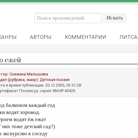
ЖАНРЫ
АВТОРЫ
КОММЕНТАРИИ
ЛИТСА
о ежей
втор:
Снежана Малышева
дел (рубрика, жанр):
Детская поэзия
та и время публикации: 20.12.2005, 03:51:28
ртификат Поэзия.ру: серия 584 № 40426
од балконом каждый год
жи водят хоровод.
троем водит ёж ежат
У них тоже детский сад?)
а экскурсию к соседу