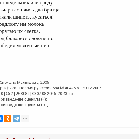
 понедельник или среду.
 вчера сошлись два братца
ачали шипеть, кусаться!
редложу им молока
оругаю их слегка.
од балконом снова мир!
обедил молочный пир.
Снежана Малышева
, 2005
ртификат Поэзия.ру: серия 584 № 40426 от 20.12.2005
0 |
2 |
3089 |
07.08.2026. 20:43:55
оизведение оценили (+): []
оизведение оценили (-): []