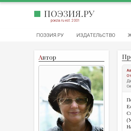
ПОЭЗИЯ.РУ
poezia.ru est. 2001
ПОЭЗИЯ.РУ
ИЗДАТЕЛЬСТВО
Пр
А
втор
А
От
Да
Се
П
Е
С
(
Н