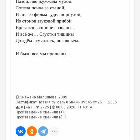
Назойливо жужжала мухой.
Сопела псина за стеной,
ДАЙДЖЕСТ
И где-то фильм гудел порнухой,
ПРОИЗВЕДЕНИЯ
Из стонов звуковой прибой
Врезался в сонное сознанье.
ПЕРЕВОДЫ
И всё же… Сгустки тишины
Дождём стучались, покаяньем.
КОНКУРСЫ
ДЕТСКАЯ КОМНАТА
И были все мы прощены…
КНИЖНАЯ ПОЛКА
ОБЗОР ЛИТЕРАТУРЫ
СТРАНИЦЫ ПАМЯТИ
ОБЪЯВЛЕНИЯ
Снежана Малышева
, 2005
Сертификат Поэзия.ру: серия 584 № 39646 от 25.11.2005
0 |
1 |
2725 |
08.08.2026. 11:48:14
КОЛОНКА РЕДАКТОРА
Произведение оценили (+): []
Произведение оценили (-): []
РЕДКОЛЛЕГИЯ
ОТ РЕДАКЦИИ