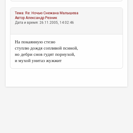
МАЛАЯ ПРОЗА
ЭССЕИСТИКА
Тема:
Re: Ночью
Снежана Малышева
Автор
Александр Резник
ЛИТЕРАТУРОВЕДЕНИЕ
Дата и время: 26.11.2005, 14:02:46
КУЛЬТУРОВЕДЕНИЕ
На покаянную стезю
ПУБЛИЦИСТИКА
ступлю дождя сопливой псиной,
РЕЦЕНЗИРОВАНИЕ
но дебри снов гудят порнухой,
и мухой унитаз жужжит
ЦИКЛЫ ПУБЛИКАЦИЙ
ТРЕДИАКОВСКИЙ
МЕДИА
ВКОНТАКТЕ