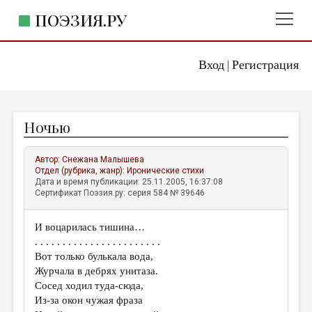
ПОЭЗИЯ.РУ
Вход
Регистрация
ГЛАВНОЕ МЕНЮ
|
ПОЭЗИЯ.РУ
ИЗДАТЕЛЬСТВО
Ночью
ЖАНРЫ
АВТОРЫ
Автор:
Снежана Малышева
Отдел (рубрика, жанр):
Иронические стихи
КОММЕНТАРИИ
Дата и время публикации: 25.11.2005, 16:37:08
Сертификат Поэзия.ру: серия 584 № 39646
ЛИТСАЛОН
И воцарилась тишина…
НОВОСТИ
. . . . . . . . . . . . . . . . . . . . . . .
ПРАВИЛА САЙТА
Вот только булькала вода,
Журчала в дебрях унитаза.
Сосед ходил туда-сюда,
ОТДЕЛЫ И РУБРИКИ
Из-за окон чужая фраза
ИЗБРАННОЕ