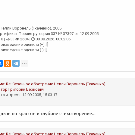
Нелли Воронель (Ткаченко)
, 2005
ртификат Поэзия.ру: серия 337 № 37397 от 12.09.2005
0 |
3 |
2684 |
08.08.2026. 00:02:06
оизведение оценили (+): []
оизведение оценили (-): []
ма:
Re: Сезонное обострение
Нелли Воронель (Ткаченко)
втор
Григорий Беркович
та и время: 12.09.2005, 15:03:17
едкое по красоте и глубине стихотворение...
ма:
Re: Сезонное обострение
Нелли Воронель (Ткаченко)