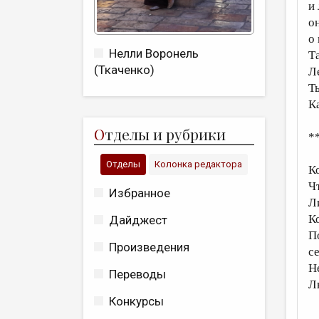
и 
о
о
Нелли Воронель
Т
(Ткаченко)
Л
Т
К
О
тделы и рубрики
*
Отделы
Колонка редактора
К
Ч
Избранное
Л
К
Дайджест
П
Произведения
с
Н
Переводы
Л
Конкурсы