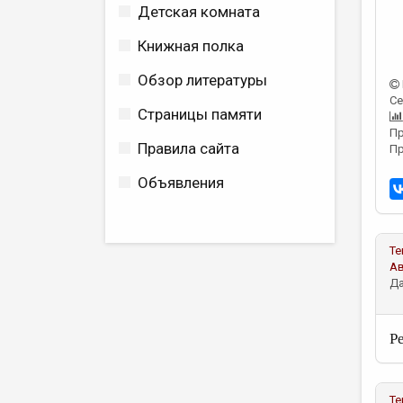
Детская комната
Книжная полка
Обзор литературы
Се
Страницы памяти
Пр
Правила сайта
Пр
Объявления
Те
А
Да
Р
Те