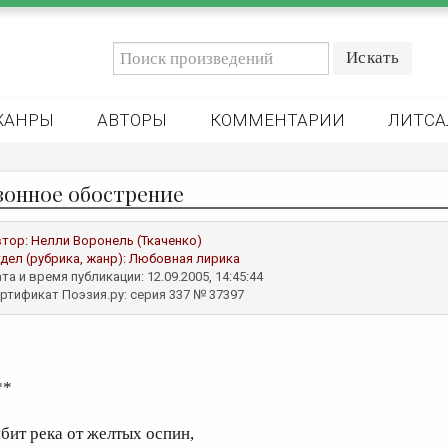
ЖАНРЫ
АВТОРЫ
КОММЕНТАРИИ
ЛИТСА
зонное обострение
втор:
Нелли Воронель (Ткаченко)
дел (рубрика, жанр):
Любовная лирика
та и время публикации: 12.09.2005, 14:45:44
ртификат Поэзия.ру: серия 337 № 37397
**
ябит река от желтых оспин,