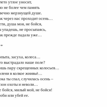
лето утлое уносит,
но не более чем память
 вечно мерзнущей душе.
ак через нас проходит осень…
ети, душа моя, не бойся,
ы упадешь, не просыпаясь,
ак прежде падала уже…
**
опыта, засуха, колеса…
то выстрадало наше поле?
ишь пару скрещенных колосьев…
олени в колкое жнивьё…
ока ты спал, случилась осень –
езон охоты и неволи…
е бойся, милый мой, не бойся!
юби или убей ее.