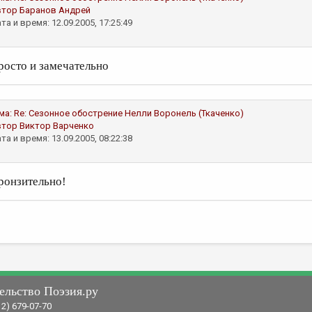
втор
Баранов Андрей
та и время: 12.09.2005, 17:25:49
росто и замечательно
ма:
Re: Сезонное обострение
Нелли Воронель (Ткаченко)
втор
Виктор Варченко
та и время: 13.09.2005, 08:22:38
ронзительно!
ельство Поэзия.ру
12) 679-07-70