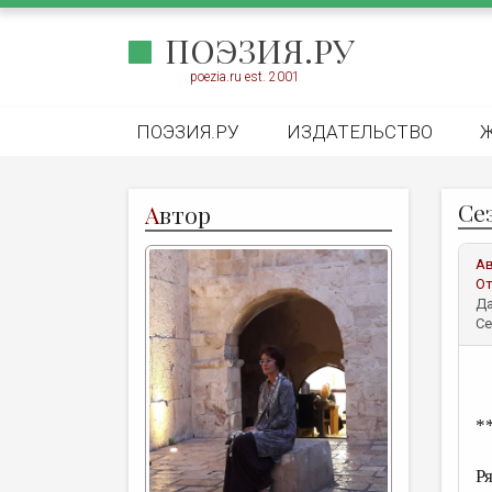
ПОЭЗИЯ.РУ
poezia.ru est. 2001
ПОЭЗИЯ.РУ
ИЗДАТЕЛЬСТВО
Се
А
втор
А
От
Да
Се
*
Р