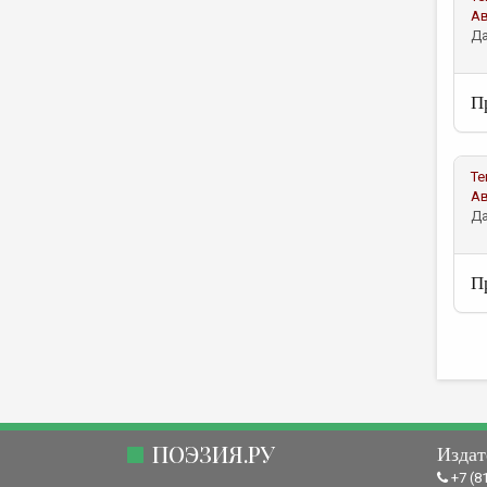
А
Да
П
Те
А
Да
П
ПОЭЗИЯ.РУ
Издат
+7 (8