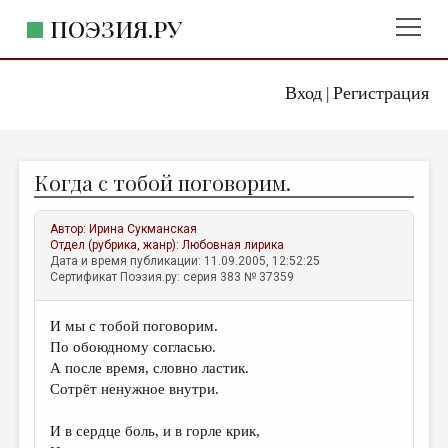
ПОЭЗИЯ.РУ
Вход
Регистрация
ГЛАВНОЕ МЕНЮ
|
ПОЭЗИЯ.РУ
ИЗДАТЕЛЬСТВО
Когда с тобой поговорим.
ЖАНРЫ
АВТОРЫ
Автор:
Ирина Сукманская
Отдел (рубрика, жанр):
Любовная лирика
КОММЕНТАРИИ
Дата и время публикации: 11.09.2005, 12:52:25
Сертификат Поэзия.ру: серия 383 № 37359
ЛИТСАЛОН
И мы с тобой поговорим.
НОВОСТИ
По обоюдному согласью.
ПРАВИЛА САЙТА
А после время, словно ластик.
Сотрёт ненужное внутри.
ОТДЕЛЫ И РУБРИКИ
И в сердце боль, и в горле крик,
ИЗБРАННОЕ