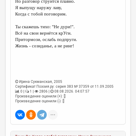
Но разговор струится плавно.
Я выпущу наружу лаву,
ДАЙДЖЕСТ
Когда с тобой поговорим.
ПРОИЗВЕДЕНИЯ
Ты скажешь тихо: "Не дури!".
ПЕРЕВОДЫ
Всё на свои вернётся крУги.
Притормози, ослабь подпруги.
КОНКУРСЫ
Жизнь - созиданье, а не ринг!
ДЕТСКАЯ КОМНАТА
КНИЖНАЯ ПОЛКА
ОБЗОР ЛИТЕРАТУРЫ
Ирина Сукманская
, 2005
СТРАНИЦЫ ПАМЯТИ
Сертификат Поэзия.ру: серия 383 № 37359 от 11.09.2005
0 |
1 |
2806 |
08.08.2026. 04:07:57
ОБЪЯВЛЕНИЯ
Произведение оценили (+): []
Произведение оценили (-): []
КОЛОНКА РЕДАКТОРА
РЕДКОЛЛЕГИЯ
ОТ РЕДАКЦИИ