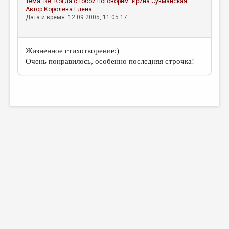
Тема:
Re: Когда с тобой поговорим.
Ирина Сукманская
МАЛАЯ ПРОЗА
Автор
Королева Елена
Дата и время: 12.09.2005, 11:05:17
ЭССЕИСТИКА
ЛИТЕРАТУРОВЕДЕНИЕ
Жизненное стихотворение:)
КУЛЬТУРОВЕДЕНИЕ
Очень понравилось, особенно последняя строчка!
ПУБЛИЦИСТИКА
РЕЦЕНЗИРОВАНИЕ
ЦИКЛЫ ПУБЛИКАЦИЙ
ТРЕДИАКОВСКИЙ
МЕДИА
ВКОНТАКТЕ