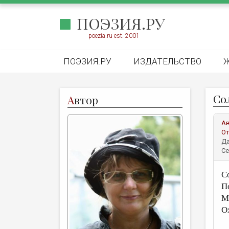
ПОЭЗИЯ.РУ
poezia.ru est. 2001
ПОЭЗИЯ.РУ
ИЗДАТЕЛЬСТВО
Со
А
втор
А
От
Да
Се
С
П
М
О