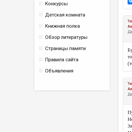
Конкурсы
Детская комната
Те
Книжная полка
А
Да
Обзор литературы
Страницы памяти
Б
т
Правила сайта
(т
Объявления
Те
А
Да
П
Н
З