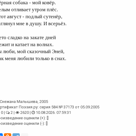
ёрная собака - мой ковёр.
елым отливает утром плёс.
тот август - подлый сутенёр,
аглянул мне в душу. И всерьёз.
ето сладко на закате дней
ежит и катает на волнах.
ы люби, мой сказочный Эней,
ак меня любили только в снах.
Снежана Малышева
, 2005
ртификат Поэзия.ру: серия 584 № 37173 от 05.09.2005
0 |
2 |
2620 |
10.08.2026. 07:59:31
оизведение оценили (+): []
оизведение оценили (-): []