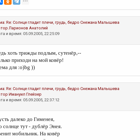
ма:
Re: Солнце гладит плечи, грудь, бедро
Снежана Малышева
втор
Ларионов Анатолий
та и время: 05.09.2005, 22:25:09
удь хоть трижды подлым, сутенёр,--
олько приходи на мой ковёр!
ема для :o)bg ))
ма:
Re: Солнце гладит плечи, грудь, бедро
Снежана Малышева
втор
Имануил Глейзер
та и время: 05.09.2005, 22:37:12
усть далеко до Гименея,
о солнце тут - дублёр Энея.
венит мобильник. На ковёр