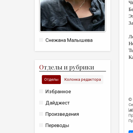
Ч
Б
Э
З
Л
Снежана Малышева
Н
Т
К
О
тделы и рубрики
Отделы
Колонка редактора
Избранное
Дайджест
Се
Произведения
Пр
Пр
Переводы