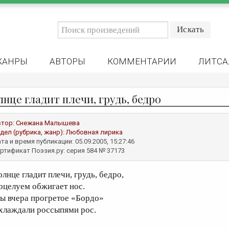
ЖАНРЫ
АВТОРЫ
КОММЕНТАРИИ
ЛИТСА
лнце гладит плечи, грудь, бедро
втор:
Снежана Малышева
дел (рубрика, жанр):
Любовная лирика
та и время публикации: 05.09.2005, 15:27:46
ртификат Поэзия.ру: серия 584 № 37173
олнце гладит плечи, грудь, бедро,
оцелуем обжигает нос.
ы вчера прогретое «Бордо»
хлаждали россыпями рос.