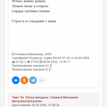
Речью, рекою, рукою,
Ложью лизну и открою
ДАЙДЖЕСТ
Сердца глубины губами.
ПРОИЗВЕДЕНИЯ
Страсть и страдание с нами.
ПЕРЕВОДЫ
КОНКУРСЫ
ДЕТСКАЯ КОМНАТА
КНИЖНАЯ ПОЛКА
Снежана Малышева
, 2005
ОБЗОР ЛИТЕРАТУРЫ
Сертификат Поэзия.ру: серия 584 № 37147 от 04.09.2005
0 |
1 |
2733 |
08.08.2026. 13:45:17
СТРАНИЦЫ ПАМЯТИ
Произведение оценили (+): []
Произведение оценили (-): []
ОБЪЯВЛЕНИЯ
КОЛОНКА РЕДАКТОРА
РЕДКОЛЛЕГИЯ
Тема:
Re: Угроза женщины.
Снежана Малышева
ОТ РЕДАКЦИИ
Автор
Виктор Калитин
Дата и время: 05.09.2005, 10:38:26