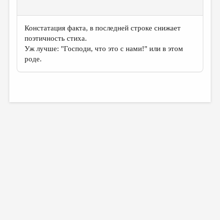
МАЛАЯ ПРОЗА
ЭССЕИСТИКА
Констатация факта, в последней строке снижает
ЛИТЕРАТУРОВЕДЕНИЕ
поэтичность стиха.
Уж лучше: "Господи, что это с нами!" или в этом
КУЛЬТУРОВЕДЕНИЕ
роде.
ПУБЛИЦИСТИКА
РЕЦЕНЗИРОВАНИЕ
ЦИКЛЫ ПУБЛИКАЦИЙ
ТРЕДИАКОВСКИЙ
МЕДИА
ВКОНТАКТЕ