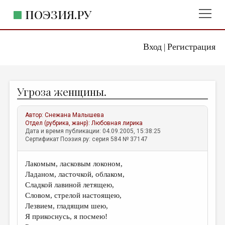
ПОЭЗИЯ.РУ
Вход
Регистрация
ГЛАВНОЕ МЕНЮ
|
ПОЭЗИЯ.РУ
ИЗДАТЕЛЬСТВО
Угроза женщины.
ЖАНРЫ
АВТОРЫ
Автор:
Снежана Малышева
Отдел (рубрика, жанр):
Любовная лирика
КОММЕНТАРИИ
Дата и время публикации: 04.09.2005, 15:38:25
Сертификат Поэзия.ру: серия 584 № 37147
ЛИТСАЛОН
Лакомым, ласковым локоном,
НОВОСТИ
Ладаном, ласточкой, облаком,
ПРАВИЛА САЙТА
Сладкой лавиной летящею,
Словом, стрелой настоящею,
Лезвием, гладящим шею,
ОТДЕЛЫ И РУБРИКИ
Я прикоснусь, я посмею!
ИЗБРАННОЕ