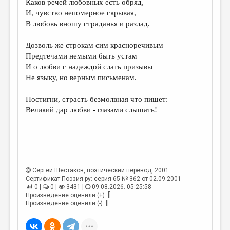
Каков речей любовных есть обряд,
И, чувство непомерное скрывая,
ДАЙДЖЕСТ
В любовь вношу страданья и разлад.
ПРОИЗВЕДЕНИЯ
Дозволь же строкам сим красноречивым
ПЕРЕВОДЫ
Предтечами немыми быть устам
И о любви с надеждой слать призывы
КОНКУРСЫ
Не языку, но верным письменам.
ДЕТСКАЯ КОМНАТА
Постигни, страсть безмолвная что пишет:
КНИЖНАЯ ПОЛКА
Великий дар любви - глазами слышать!
ОБЗОР ЛИТЕРАТУРЫ
СТРАНИЦЫ ПАМЯТИ
ОБЪЯВЛЕНИЯ
Сергей Шестаков
, поэтический перевод, 2001
Сертификат Поэзия.ру: серия 65 № 362 от 02.09.2001
КОЛОНКА РЕДАКТОРА
0 |
0 |
3431 |
09.08.2026. 05:25:58
Произведение оценили (+): []
РЕДКОЛЛЕГИЯ
Произведение оценили (-): []
ОТ РЕДАКЦИИ