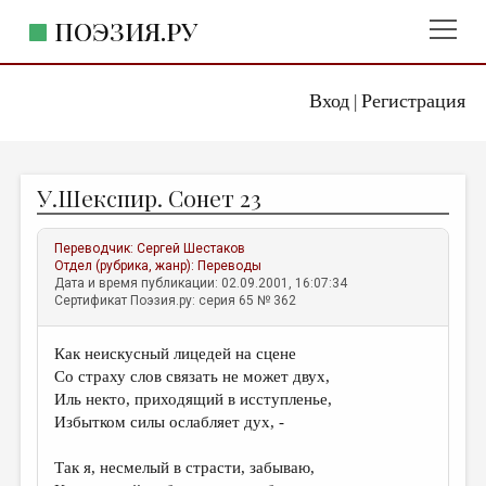
ПОЭЗИЯ.РУ
Вход
Регистрация
ГЛАВНОЕ МЕНЮ
|
ПОЭЗИЯ.РУ
ИЗДАТЕЛЬСТВО
У.Шекспир. Сонет 23
ЖАНРЫ
АВТОРЫ
Переводчик:
Сергей Шестаков
Отдел (рубрика, жанр):
Переводы
КОММЕНТАРИИ
Дата и время публикации: 02.09.2001, 16:07:34
Сертификат Поэзия.ру: серия 65 № 362
ЛИТСАЛОН
Как неискусный лицедей на сцене
НОВОСТИ
Со страху слов связать не может двух,
ПРАВИЛА САЙТА
Иль некто, приходящий в исступленье,
Избытком силы ослабляет дух, -
ОТДЕЛЫ И РУБРИКИ
Так я, несмелый в страсти, забываю,
ИЗБРАННОЕ