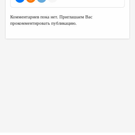
МАЛАЯ ПРОЗА
ЭССЕИСТИКА
Комментариев пока нет. Приглашаем Вас
ЛИТЕРАТУРОВЕДЕНИЕ
прокомментировать публикацию.
КУЛЬТУРОВЕДЕНИЕ
ПУБЛИЦИСТИКА
РЕЦЕНЗИРОВАНИЕ
ЦИКЛЫ ПУБЛИКАЦИЙ
ТРЕДИАКОВСКИЙ
МЕДИА
ВКОНТАКТЕ