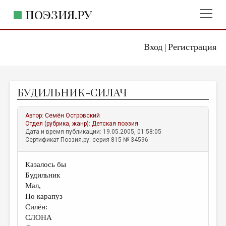
ПОЭЗИЯ.РУ
Вход
Регистрация
ГЛАВНОЕ МЕНЮ
|
ПОЭЗИЯ.РУ
ИЗДАТЕЛЬСТВО
БУДИЛЬНИК-СИЛАЧ
ЖАНРЫ
АВТОРЫ
Автор:
Семён Островский
Отдел (рубрика, жанр):
Детская поэзия
КОММЕНТАРИИ
Дата и время публикации: 19.05.2005, 01:58:05
Сертификат Поэзия.ру: серия 815 № 34596
ЛИТСАЛОН
Казалось бы
НОВОСТИ
Будильник
ПРАВИЛА САЙТА
Мал,
Но карапуз
Силён:
ОТДЕЛЫ И РУБРИКИ
СЛОНА
ИЗБРАННОЕ