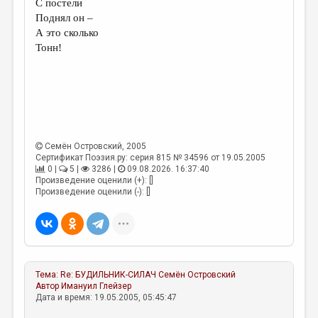
С постели
Поднял oн –
ДАЙДЖЕСТ
А это сколько
ПРОИЗВЕДЕНИЯ
Тонн!
ПЕРЕВОДЫ
КОНКУРСЫ
ДЕТСКАЯ КОМНАТА
КНИЖНАЯ ПОЛКА
Семён Островский
, 2005
Сертификат Поэзия.ру: серия 815 № 34596 от 19.05.2005
ОБЗОР ЛИТЕРАТУРЫ
0 |
5 |
3286 |
09.08.2026. 16:37:40
Произведение оценили (+): []
Произведение оценили (-): []
СТРАНИЦЫ ПАМЯТИ
ОБЪЯВЛЕНИЯ
КОЛОНКА РЕДАКТОРА
РЕДКОЛЛЕГИЯ
Тема:
Re: БУДИЛЬНИК-СИЛАЧ
Семён Островский
Автор
Имануил Глейзер
ОТ РЕДАКЦИИ
Дата и время: 19.05.2005, 05:45:47