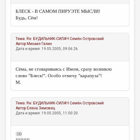
МАЛАЯ ПРОЗА
БЛЕСК - В САМОМ ПИРУЭТЕ МЫСЛИ!
ЭССЕИСТИКА
Будь, Сём!
ЛИТЕРАТУРОВЕДЕНИЕ
КУЛЬТУРОВЕДЕНИЕ
Тема:
Re: БУДИЛЬНИК-СИЛАЧ
Семён Островский
Автор
Михаил Галин
ПУБЛИЦИСТИКА
Дата и время: 19.05.2005, 09:06:26
РЕЦЕНЗИРОВАНИЕ
ЦИКЛЫ ПУБЛИКАЦИЙ
Сёма, не сговариваясь с Имом, сразу возникло
слово "Блеск!". Особо отмечу "карапуза"!
ТРЕДИАКОВСКИЙ
М.
МЕДИА
ВКОНТАКТЕ
Тема:
Re: БУДИЛЬНИК-СИЛАЧ
Семён Островский
Автор
Елена Зимовец
Дата и время: 19.05.2005, 11:00:20
:)))