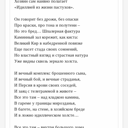
Хозяин сам наивно полагает
«Идиллией из жизни пастухов».
ДАЙДЖЕСТ
ПРОИЗВЕДЕНИЯ
Он говорит без дрожи, без опаски
Про краски, про тона и полутени –
ПЕРЕВОДЫ
Но это бред… Шпалерная фактура
Каминный зал корежит, как киста:
КОНКУРСЫ
Великий Кир в набедренной повязке
ДЕТСКАЯ КОМНАТА
Еще пасет стада своих сомнений,
Но властный взгляд и страстная натура
КНИЖНАЯ ПОЛКА
Уже видны сквозь зеркало холста.
ОБЗОР ЛИТЕРАТУРЫ
И вечный комплекс брошенного сына,
СТРАНИЦЫ ПАМЯТИ
И вечный бой, и вечные страданья,
И Персия в крови своих соседей,
ОБЪЯВЛЕНИЯ
И заяц с телеграммой в животе –
Все это там – над кладкою камина,
КОЛОНКА РЕДАКТОРА
В гареме у границы мирозданья,
В багете, на стене, в хозяйском бреде
РЕДКОЛЛЕГИЯ
И в ложно идиллическом холсте…
ОТ РЕДАКЦИИ
Все это там – внутри большого дома,