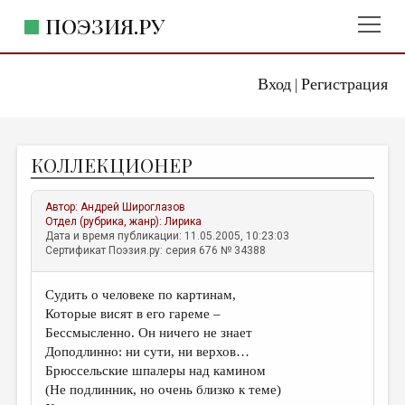
ПОЭЗИЯ.РУ
Вход
Регистрация
ГЛАВНОЕ МЕНЮ
|
ПОЭЗИЯ.РУ
ИЗДАТЕЛЬСТВО
КОЛЛЕКЦИОНЕР
ЖАНРЫ
АВТОРЫ
Автор:
Андрей Широглазов
Отдел (рубрика, жанр):
Лирика
КОММЕНТАРИИ
Дата и время публикации: 11.05.2005, 10:23:03
Сертификат Поэзия.ру: серия 676 № 34388
ЛИТСАЛОН
Судить о человеке по картинам,
НОВОСТИ
Которые висят в его гареме –
ПРАВИЛА САЙТА
Бессмысленно. Он ничего не знает
Доподлинно: ни сути, ни верхов…
Брюссельские шпалеры над камином
ОТДЕЛЫ И РУБРИКИ
(Не подлинник, но очень близко к теме)
ИЗБРАННОЕ