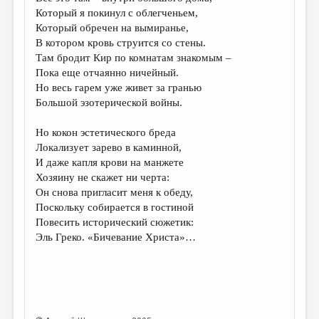
МАЛАЯ ПРОЗА
Который я покинул с облегченьем,
Который обречен на вымиранье,
ЭССЕИСТИКА
В котором кровь струится со стены.
ЛИТЕРАТУРОВЕДЕНИЕ
Там бродит Кир по комнатам знакомым –
Пока еще отчаянно ничейный.
КУЛЬТУРОВЕДЕНИЕ
Но весь гарем уже живет за гранью
Большой эзотерической войны.
ПУБЛИЦИСТИКА
РЕЦЕНЗИРОВАНИЕ
Но кокон эстетического бреда
Локализует зарево в каминной,
ЦИКЛЫ ПУБЛИКАЦИЙ
И даже капля крови на манжете
Хозяину не скажет ни черта:
ТРЕДИАКОВСКИЙ
Он снова пригласит меня к обеду,
МЕДИА
Поскольку собирается в гостиной
Повесить исторический сюжетик:
ВКОНТАКТЕ
Эль Греко. «Бичевание Христа»…