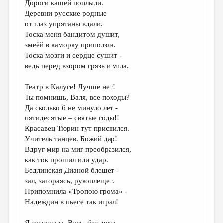
Дороги кашей поплыли.
Деревни русские родные
ДАЙДЖЕСТ
от глаз упрятаны вдали.
ПРОИЗВЕДЕНИЯ
Тоска меня бандитом душит,
змеёй в каморку приползла.
ПЕРЕВОДЫ
Тоска мозги и сердце сушит -
ведь перед взором грязь и мгла.
КОНКУРСЫ
ДЕТСКАЯ КОМНАТА
Театр в Калуге! Лучше нет!
Ты помнишь, Валя, все походы?
КНИЖНАЯ ПОЛКА
Да сколько б не минуло лет -
пятидесятые – святые годы!!
ОБЗОР ЛИТЕРАТУРЫ
Красавец Тюрин тут приснился.
СТРАНИЦЫ ПАМЯТИ
Учитель танцев. Божий дар!
Вдруг мир на миг преобразился,
ОБЪЯВЛЕНИЯ
как ток прошил или удар.
Бедлинская Дианой блещет -
КОЛОНКА РЕДАКТОРА
зал, загораясь, рукоплещет.
РЕДКОЛЛЕГИЯ
Припомнила «Тропою грома» -
Надеждин в пьесе так играл!
ОТ РЕДАКЦИИ
Я заскучала, Валь, без дома.