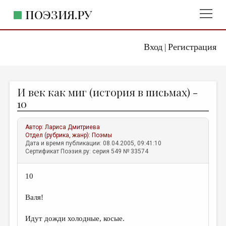
ПОЭЗИЯ.РУ
Вход
Регистрация
ГЛАВНОЕ МЕНЮ
|
ПОЭЗИЯ.РУ
ИЗДАТЕЛЬСТВО
И век как миг (история в письмах) -
ЖАНРЫ
10
АВТОРЫ
Автор:
Лариса Дмитриева
КОММЕНТАРИИ
Отдел (рубрика, жанр):
Поэмы
Дата и время публикации: 08.04.2005, 09:41:10
ЛИТСАЛОН
Сертификат Поэзия.ру: серия 549 № 33574
НОВОСТИ
10
ПРАВИЛА САЙТА
Валя!
ОТДЕЛЫ И РУБРИКИ
Идут дожди холодные, косые.
ИЗБРАННОЕ