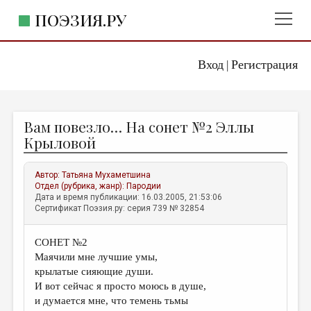
ПОЭЗИЯ.РУ
Вход
Регистрация
ГЛАВНОЕ МЕНЮ
|
ПОЭЗИЯ.РУ
ИЗДАТЕЛЬСТВО
Вам повезло… На сонет №2 Эллы
ЖАНРЫ
Крыловой
АВТОРЫ
Автор:
Татьяна Мухаметшина
КОММЕНТАРИИ
Отдел (рубрика, жанр):
Пародии
Дата и время публикации: 16.03.2005, 21:53:06
ЛИТСАЛОН
Сертификат Поэзия.ру: серия 739 № 32854
НОВОСТИ
СОНЕТ №2
ПРАВИЛА САЙТА
Маячили мне лучшие умы,
крылатые сияющие души.
ОТДЕЛЫ И РУБРИКИ
И вот сейчас я просто моюсь в душе,
и думается мне, что темень тьмы
ИЗБРАННОЕ