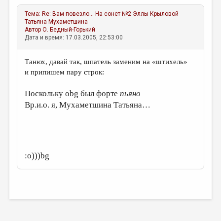
Тема:
Re: Вам повезло… На сонет №2 Эллы Крыловой
Татьяна Мухаметшина
Автор
О. Бедный-Горький
Дата и время: 17.03.2005, 22:53:00
Танюх, давай так, шпатель заменим на «штихель»
и припишем пару строк:
Поскольку obg был форте
пьяно
Вр.и.о. я, Мухаметшина Татьяна…
:о)))bg