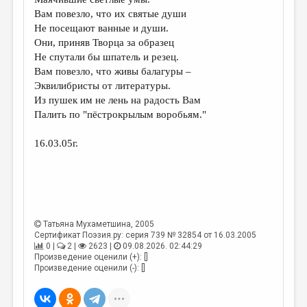
МАЛАЯ ПРОЗА
Вам повезло, что их святые души
ЭССЕИСТИКА
Не посещают ванные и души.
Они, приняв Творца за образец
ЛИТЕРАТУРОВЕДЕНИЕ
Не спутали бы шпатель и резец.
Вам повезло, что живы балагуры –
КУЛЬТУРОВЕДЕНИЕ
Эквилибристы от литературы.
ПУБЛИЦИСТИКА
Из пушек им не лень на радость Вам
Палить по "пёстрокрылым воробьям."
РЕЦЕНЗИРОВАНИЕ
16.03.05г.
ЦИКЛЫ ПУБЛИКАЦИЙ
ТРЕДИАКОВСКИЙ
МЕДИА
ВКОНТАКТЕ
Татьяна Мухаметшина
, 2005
Сертификат Поэзия.ру: серия 739 № 32854 от 16.03.2005
0 |
2 |
2623 |
09.08.2026. 02:44:29
Произведение оценили (+): []
Произведение оценили (-): []