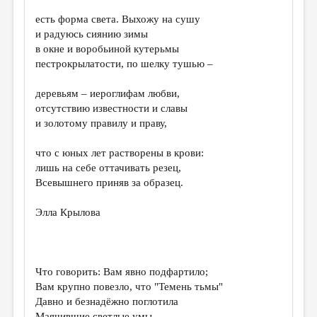
есть форма света. Выхожу на сушу
ДАЙДЖЕСТ
и радуюсь сиянию зимы
ПРОИЗВЕДЕНИЯ
в окне и воробьиной кутерьмы
пестрокрылатости, по шелку тушью –
ПЕРЕВОДЫ
деревьям – иероглифам любви,
КОНКУРСЫ
отсутствию известности и славы
ДЕТСКАЯ КОМНАТА
и золотому правилу и праву,
КНИЖНАЯ ПОЛКА
что с юных лет растворены в крови:
лишь на себе оттачивать резец,
ОБЗОР ЛИТЕРАТУРЫ
Всевышнего приняв за образец.
СТРАНИЦЫ ПАМЯТИ
Элла Крылова
ОБЪЯВЛЕНИЯ
КОЛОНКА РЕДАКТОРА
РЕДКОЛЛЕГИЯ
Что говорить: Вам явно подфартило;
Вам крупно повезло, что "Темень тьмы"
ОТ РЕДАКЦИИ
Давно и безнадёжно поглотила
Маячившие светлые умы.