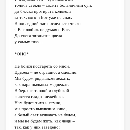
МАЛАЯ ПРОЗА
толочь стекло – солить больничный суп,
до блеска протирать колокола
ЭССЕИСТИКА
за тех, кого и Бог уже не спас.
ЛИТЕРАТУРОВЕДЕНИЕ
В последний час последнего числа
я Вас любил, не думая о Вас.
КУЛЬТУРОВЕДЕНИЕ
До снега эвтаназия цвела
у самых глаз…
ПУБЛИЦИСТИКА
РЕЦЕНЗИРОВАНИЕ
*ОНО*
ЦИКЛЫ ПУБЛИКАЦИЙ
Не бойся постареть со мной.
Вдвоем – не страшно, а смешно.
ТРЕДИАКОВСКИЙ
Мы будем рядышком лежать,
МЕДИА
как пара пыльных медвежат.
В берлоге теплой и глубокой
ВКОНТАКТЕ
живется сладко-лежебоко.
Нам будет тихо и темно,
мы просто выключим кино,
а белый свет включать не будем,
и мы не будем жить, как люди –
так, как у них заведено: