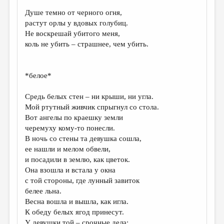
Душе темно от черного огня,
ДАЙДЖЕСТ
растут орлы у вдовых голубиц.
ПРОИЗВЕДЕНИЯ
Не воскрешай убитого меня,
коль не убить – страшнее, чем убить.
ПЕРЕВОДЫ
КОНКУРСЫ
*белое*
ДЕТСКАЯ КОМНАТА
Средь белых стен – ни крыши, ни угла.
КНИЖНАЯ ПОЛКА
Мой ртутный живчик спрыгнул со стола.
Вот ангелы по краешку земли
ОБЗОР ЛИТЕРАТУРЫ
черемуху кому-то понесли.
СТРАНИЦЫ ПАМЯТИ
В ночь со стены та девушка сошла,
ее нашли и мелом обвели,
ОБЪЯВЛЕНИЯ
и посадили в землю, как цветок.
Она взошла и встала у окна
КОЛОНКА РЕДАКТОРА
с той стороны, где лунный завиток
белее льна.
РЕДКОЛЛЕГИЯ
Весна вошла и вышла, как игла.
ОТ РЕДАКЦИИ
К обеду белых ягод принесут.
У девушки той – срочные дела: