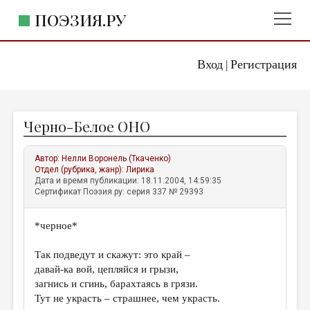
ПОЭЗИЯ.РУ
Вход
Регистрация
ГЛАВНОЕ МЕНЮ
|
ПОЭЗИЯ.РУ
ИЗДАТЕЛЬСТВО
Черно-Белое ОНО
ЖАНРЫ
АВТОРЫ
Автор:
Нелли Воронель (Ткаченко)
Отдел (рубрика, жанр):
Лирика
КОММЕНТАРИИ
Дата и время публикации: 18.11.2004, 14:59:35
Сертификат Поэзия.ру: серия 337 № 29393
ЛИТСАЛОН
*черное*
НОВОСТИ
ПРАВИЛА САЙТА
Так подведут и скажут: это край –
давай-ка вой, цепляйся и грызи,
загнись и сгинь, барахтаясь в грязи.
ОТДЕЛЫ И РУБРИКИ
Тут не украсть – страшнее, чем украсть.
ИЗБРАННОЕ