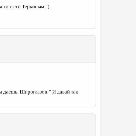
ого с его Теркиным:-)
ты даешь, Широглазов!" И давай так