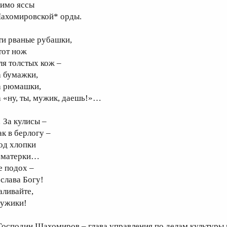
имо яссы
ахомировской* орды.
ти рваные рубашки,
тот нож
ля толстых кож –
а бумажки,
а рюмашки,
а «ну, ты, мужик, даешь!»…
 За кулисы –
ак в берлогу –
од хлопки
 матерки…
е подох –
 слава Богу!
аливайте,
ужики!
Господин Шахомиров – глава управления по делам культуры г