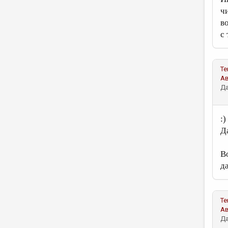
ч
во
с
Те
А
Да
:)
Д
В
д
Те
А
Да