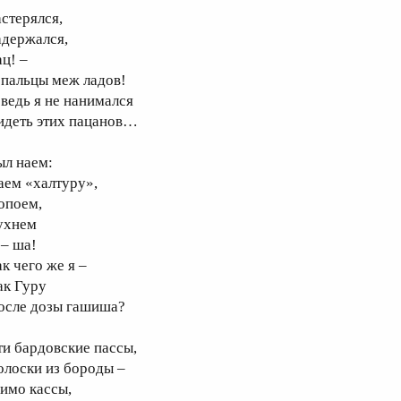
астерялся,
адержался,
ац! –
 пальцы меж ладов!
 ведь я не нанимался
идеть этих пацанов…
ыл наем:
аем «халтуру»,
опоем,
ухнем
 – ша!
к чего же я –
ак Гуру
осле дозы гашиша?
ти бардовские пассы,
олоски из бороды –
имо кассы,