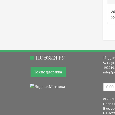
А
:
ПОЭЗИЯ.РУ
Издат
+7 (8
192019,
Техподдержка
info@po
© 2001 
Права 
В офор
Б.Пасте