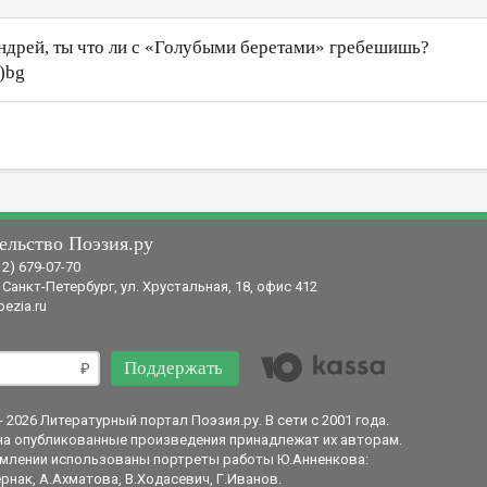
ндрей, ты что ли с «Голубыми беретами» гребешишь?
о)bg
ельство Поэзия.ру
12) 679-07-70
 Санкт-Петербург, ул. Хрустальная, 18, офис 412
ezia.ru
Поддержать
- 2026 Литературный портал Поэзия.ру. В сети с 2001 года.
на опубликованные произведения принадлежат их авторам.
млении использованы портреты работы Ю.Анненкова:
рнак, А.Ахматова, В.Ходасевич, Г.Иванов.