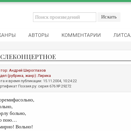
ЖАНРЫ
АВТОРЫ
КОММЕНТАРИИ
ЛИТСА
СЛЕКОНЦЕРТНОЕ
втор:
Андрей Широглазов
дел (рубрика, жанр):
Лирика
та и время публикации: 15.11.2004, 10:24:22
ртификат Поэзия.ру: серия 676 № 29272
оремифасольно,
ольно,
орлу больно,
о пою…
мирно! Вольно!