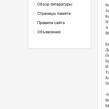
Обзор литературы
Р
З
Страницы памяти
Б
И
Правила сайта
А
Объявления
В
Б
Д
П
Б
И
Та
К
П
Э
В
М