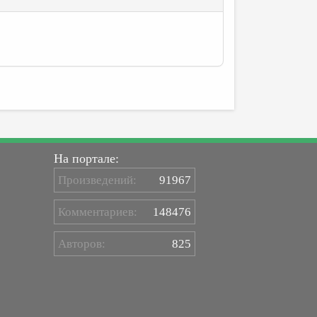
На портале:
Произведений:
91967
Комментариев:
148476
Авторов:
825