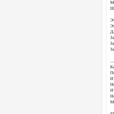
М
Ш
Э
Э
Д
З
З
З
…
К
П
И
Н
И
Н
М
*