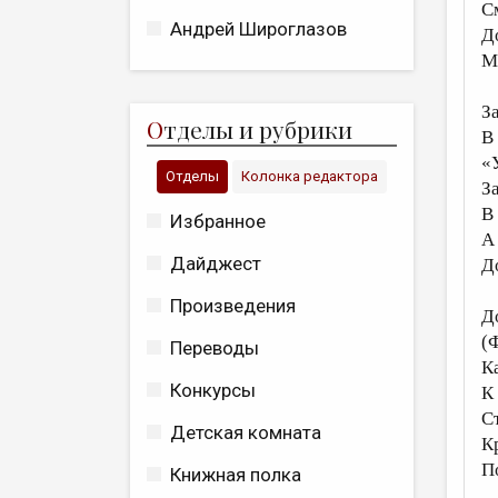
С
Андрей Широглазов
Д
М
З
О
тделы и рубрики
В 
«
Отделы
Колонка редактора
З
В
Избранное
А
Дайджест
Д
Произведения
Д
(
Переводы
К
Конкурсы
К
С
Детская комната
К
П
Книжная полка