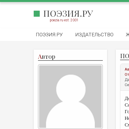
ПОЭЗИЯ.РУ
poezia.ru est. 2001
ПОЭЗИЯ.РУ
ИЗДАТЕЛЬСТВО
ПО
А
втор
А
От
Да
Се
Д
С
Г
Н
С