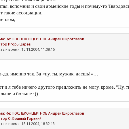
итая, вспомнил и свои армейские годы и почему-то Твардовск
т такие ассоциации...
 теплом,
ма:
Re: ПОСЛЕКОНЦЕРТНОЕ
Андрей Широглазов
втор
Игорь Царев
та и время: 15.11.2004, 11:08:15
а-да, именно так. За «ну, ты, мужик, даешь!»…
от и я тебе ничего другого предложить не могу, кроме, "Ну, 
альше и больше :))
ма:
Re: ПОСЛЕКОНЦЕРТНОЕ
Андрей Широглазов
втор
О. Бедный-Горький
та и время: 15.11.2004, 18:32:13