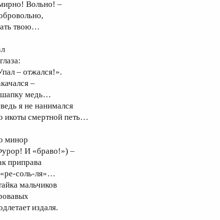
мирно! Вольно! –
обровольно,
ать твою…
ал
глаза:
Упал – отжался!».
акачался –
 шапку медь…
 ведь я не нанимался
о икоты смертной петь…
о минор
Фурор! И «браво!») –
ак приправа
 «ре-соль-ля»…
тайка мальчиков
ровавых
одлетает издаля.