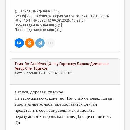
МАЛАЯ ПРОЗА
ЭССЕИСТИКА
Лариса Дмитриева
, 2004
Сертификат Поэзия.ру: серия 549 № 28174 от 12.10.2004
0 |
1 |
2532 |
09.08.2026. 15:33:54
ЛИТЕРАТУРОВЕДЕНИЕ
Произведение оценили (+): []
Произведение оценили (-): []
КУЛЬТУРОВЕДЕНИЕ
ПУБЛИЦИСТИКА
РЕЦЕНЗИРОВАНИЕ
ЦИКЛЫ ПУБЛИКАЦИЙ
Тема:
Re: Вот Муза! (Олегу Горшкову)
Лариса Дмитриева
Автор
Олег Горшков
ТРЕДИАКОВСКИЙ
Дата и время: 12.10.2004, 22:31:02
МЕДИА
Лариса, дорогая, спасибо!
ВКОНТАКТЕ
Не заслуживаю я, конечно. Но, слаб человек. Когда
еще, в конце концов, предоставится случай
представить себя сбирающимся отмстить
неразумным хазарам, как ныне. Да еще со щитом.
:)))