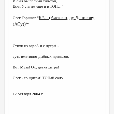
И был бы полный тип-топ,
Если б с этим еще и в ТОП…"
ДАЙДЖЕСТ
ПРОИЗВЕДЕНИЯ
К*... (Александру Денисову
Олег Горшков "
(АСу))*
"
ПЕРЕВОДЫ
КОНКУРСЫ
ДЕТСКАЯ КОМНАТА
Стихи из горлА и с нутрА -
КНИЖНАЯ ПОЛКА
суть вмятинно-дыбных приколов.
ОБЗОР ЛИТЕРАТУРЫ
Вот Муза! Ох, девка хитра!
СТРАНИЦЫ ПАМЯТИ
Олег - со щитом! ТОПай соло...
ОБЪЯВЛЕНИЯ
КОЛОНКА РЕДАКТОРА
12 октября 2004 г.
РЕДКОЛЛЕГИЯ
ОТ РЕДАКЦИИ