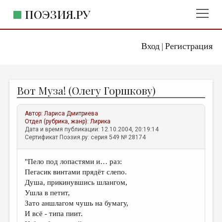
ПОЭЗИЯ.РУ
Вход
Регистрация
ГЛАВНОЕ МЕНЮ
|
ПОЭЗИЯ.РУ
ИЗДАТЕЛЬСТВО
Вот Муза! (Олегу Горшкову)
ЖАНРЫ
АВТОРЫ
Автор:
Лариса Дмитриева
Отдел (рубрика, жанр):
Лирика
КОММЕНТАРИИ
Дата и время публикации: 12.10.2004, 20:19:14
Сертификат Поэзия.ру: серия 549 № 28174
ЛИТСАЛОН
"Пело под лопастями и… раз:
НОВОСТИ
Пегасик винтами прядёт слепо.
ПРАВИЛА САЙТА
Душа, прикинувшись шлангом,
Ушла в петит,
Зато аншлагом чушь на бумагу,
ОТДЕЛЫ И РУБРИКИ
И всё - типа пиит.
ИЗБРАННОЕ