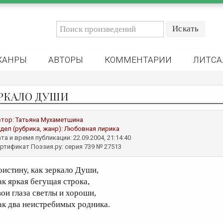
ЖАНРЫ
АВТОРЫ
КОММЕНТАРИИ
ЛИТСА
РКАЛО ДУШИ
втор:
Татьяна Мухаметшина
дел (рубрика, жанр):
Любовная лирика
та и время публикации: 22.09.2004, 21:14:40
ртификат Поэзия.ру: серия 739 № 27513
оистину, как зеркало Души,
ак яркая бегущая строка,
вои глаза светлы и хороши,
ак два неистребимых родника.