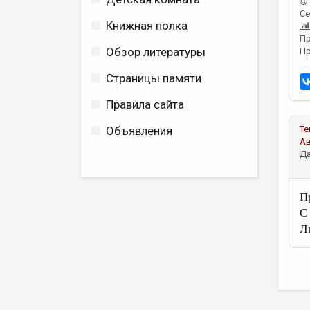
Се
Книжная полка
Пр
Обзор литературы
Пр
Страницы памяти
Правила сайта
Объявления
Те
А
Да
П
С
Л