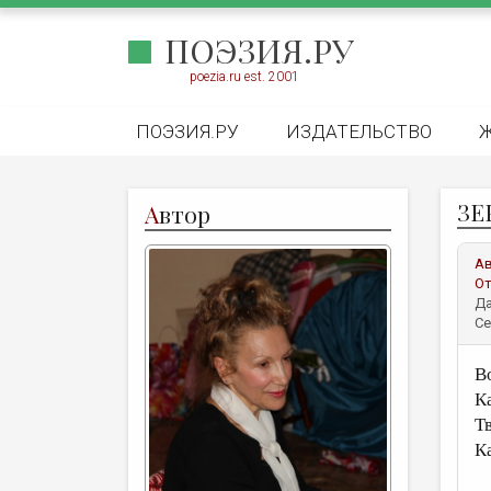
ПОЭЗИЯ.РУ
poezia.ru est. 2001
ПОЭЗИЯ.РУ
ИЗДАТЕЛЬСТВО
ЗЕ
А
втор
А
От
Да
Се
В
К
Т
К