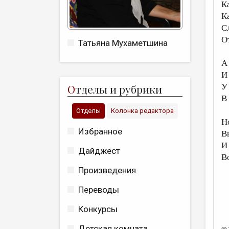
К
К
Сл
О
Татьяна Мухаметшина
А 
И
О
тделы и рубрики
У
В
Отделы
Колонка редактора
Н
Избранное
В
И
Дайджест
В
Произведения
Переводы
Конкурсы
Детская комната