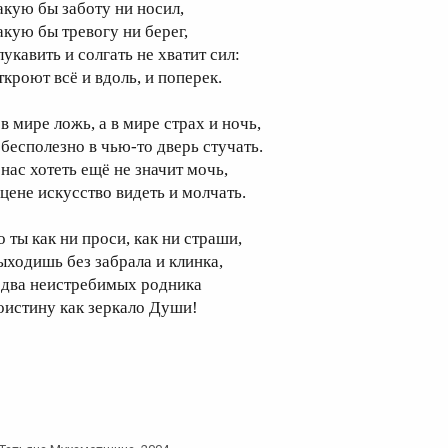
акую бы заботу ни носил,
акую бы тревогу ни берег,
укавить и солгать не хватит сил:
ткроют всё и вдоль, и поперек.
в мире ложь, а в мире страх и ночь,
 бесполезно в чью-то дверь стучать.
 нас хотеть ещё не значит мочь,
 цене искусство видеть и молчать.
о ты как ни проси, как ни страши,
ыходишь без забрала и клинка,
 два неистребимых родника
оистину как зеркало Души!