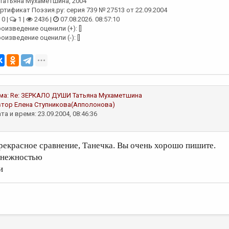
Татьяна Мухаметшина
, 2004
ртификат Поэзия.ру: серия 739 № 27513 от 22.09.2004
0 |
1 |
2436 |
07.08.2026. 08:57:10
оизведение оценили (+): []
оизведение оценили (-): []
ма:
Re: ЗЕРКАЛО ДУШИ
Татьяна Мухаметшина
втор
Елена Ступникова(Апполонова)
та и время: 23.09.2004, 08:46:36
рекрасное сравнение, Танечка. Вы очень хорошо пишите.
 нежностью
и