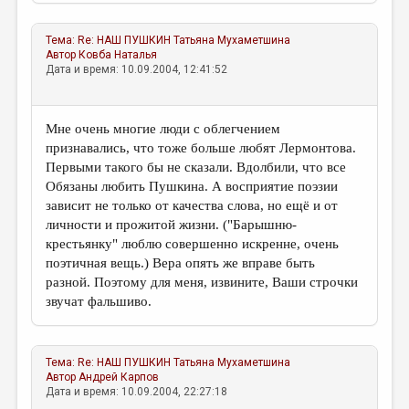
МАЛАЯ ПРОЗА
ЭССЕИСТИКА
Тема:
Re: НАШ ПУШКИН
Татьяна Мухаметшина
Автор
Ковба Наталья
ЛИТЕРАТУРОВЕДЕНИЕ
Дата и время: 10.09.2004, 12:41:52
КУЛЬТУРОВЕДЕНИЕ
Мне очень многие люди с облегчением
ПУБЛИЦИСТИКА
признавались, что тоже больше любят Лермонтова.
РЕЦЕНЗИРОВАНИЕ
Первыми такого бы не сказали. Вдолбили, что все
Обязаны любить Пушкина. А восприятие поэзии
ЦИКЛЫ ПУБЛИКАЦИЙ
зависит не только от качества слова, но ещё и от
личности и прожитой жизни. ("Барышню-
ТРЕДИАКОВСКИЙ
крестьянку" люблю совершенно искренне, очень
МЕДИА
поэтичная вещь.) Вера опять же вправе быть
разной. Поэтому для меня, извините, Ваши строчки
ВКОНТАКТЕ
звучат фальшиво.
Тема:
Re: НАШ ПУШКИН
Татьяна Мухаметшина
Автор
Андрей Карпов
Дата и время: 10.09.2004, 22:27:18