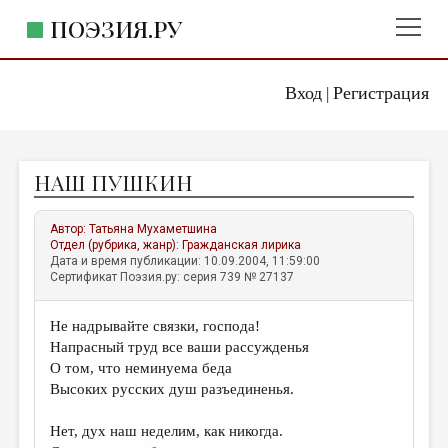
ПОЭЗИЯ.РУ
Вход
Регистрация
ГЛАВНОЕ МЕНЮ
|
ПОЭЗИЯ.РУ
ИЗДАТЕЛЬСТВО
НАШ ПУШКИН
ЖАНРЫ
АВТОРЫ
Автор:
Татьяна Мухаметшина
Отдел (рубрика, жанр):
Гражданская лирика
КОММЕНТАРИИ
Дата и время публикации: 10.09.2004, 11:59:00
Сертификат Поэзия.ру: серия 739 № 27137
ЛИТСАЛОН
Не надрывайте связки, господа!
НОВОСТИ
Напрасный труд все ваши рассужденья
ПРАВИЛА САЙТА
О том, что неминуема беда
Высоких русских душ разъединенья.
ОТДЕЛЫ И РУБРИКИ
Нет, дух наш неделим, как никогда.
ИЗБРАННОЕ