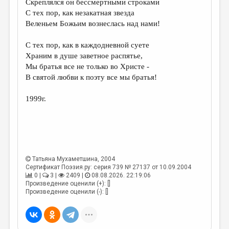
Скреплялся он бессмертными строками
С тех пор, как незакатная звезда
ДАЙДЖЕСТ
Веленьем Божьим вознеслась над нами!
ПРОИЗВЕДЕНИЯ
С тех пор, как в каждодневной суете
ПЕРЕВОДЫ
Храним в душе заветное распятье,
Мы братья все не только во Христе -
КОНКУРСЫ
В святой любви к поэту все мы братья!
ДЕТСКАЯ КОМНАТА
1999г.
КНИЖНАЯ ПОЛКА
ОБЗОР ЛИТЕРАТУРЫ
СТРАНИЦЫ ПАМЯТИ
ОБЪЯВЛЕНИЯ
Татьяна Мухаметшина
, 2004
Сертификат Поэзия.ру: серия 739 № 27137 от 10.09.2004
0 |
3 |
2409 |
08.08.2026. 22:19:06
КОЛОНКА РЕДАКТОРА
Произведение оценили (+): []
Произведение оценили (-): []
РЕДКОЛЛЕГИЯ
ОТ РЕДАКЦИИ