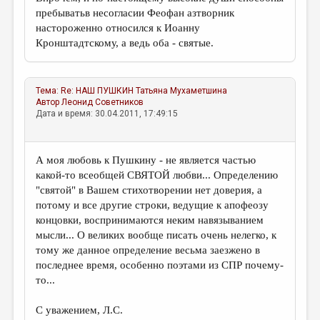
пребыватьв несогласии Феофан азтворник
настороженно относился к Иоанну
Кронштадтскому, а ведь оба - святые.
Тема:
Re: НАШ ПУШКИН
Татьяна Мухаметшина
Автор
Леонид Советников
Дата и время: 30.04.2011, 17:49:15
А моя любовь к Пушкину - не является частью
какой-то всеобщей СВЯТОЙ любви... Определению
"святой" в Вашем стихотворении нет доверия, а
потому и все другие строки, ведущие к апофеозу
концовки, воспринимаются неким навязыванием
мысли... О великих вообще писать очень нелегко, к
тому же данное определение весьма заезжено в
последнее время, особенно поэтами из СПР почему-
то...
С уважением, Л.С.