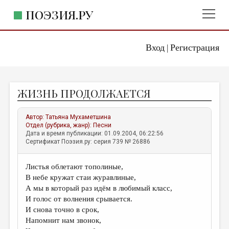
ПОЭЗИЯ.РУ
Вход
Регистрация
ГЛАВНОЕ МЕНЮ
|
ПОЭЗИЯ.РУ
ИЗДАТЕЛЬСТВО
ЖИЗНЬ ПРОДОЛЖАЕТСЯ
ЖАНРЫ
АВТОРЫ
Автор:
Татьяна Мухаметшина
Отдел (рубрика, жанр):
Песни
КОММЕНТАРИИ
Дата и время публикации: 01.09.2004, 06:22:56
Сертификат Поэзия.ру: серия 739 № 26886
ЛИТСАЛОН
Листья облетают тополиные,
НОВОСТИ
В небе кружат стаи журавлиные,
ПРАВИЛА САЙТА
А мы в который раз идём в любимый класс,
И голос от волнения срывается.
И снова точно в срок,
ОТДЕЛЫ И РУБРИКИ
Напомнит нам звонок,
ИЗБРАННОЕ