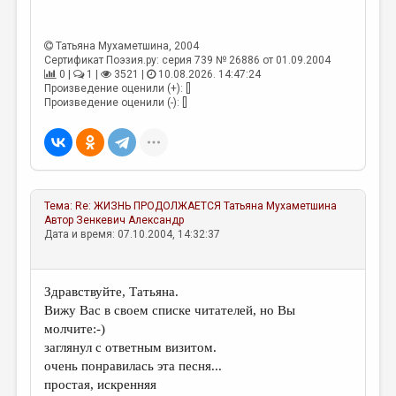
МАЛАЯ ПРОЗА
ЭССЕИСТИКА
Татьяна Мухаметшина
, 2004
Сертификат Поэзия.ру: серия 739 № 26886 от 01.09.2004
ЛИТЕРАТУРОВЕДЕНИЕ
0 |
1 |
3521 |
10.08.2026. 14:47:24
Произведение оценили (+): []
КУЛЬТУРОВЕДЕНИЕ
Произведение оценили (-): []
ПУБЛИЦИСТИКА
РЕЦЕНЗИРОВАНИЕ
ЦИКЛЫ ПУБЛИКАЦИЙ
Тема:
Re: ЖИЗНЬ ПРОДОЛЖАЕТСЯ
Татьяна Мухаметшина
ТРЕДИАКОВСКИЙ
Автор
Зенкевич Александр
Дата и время: 07.10.2004, 14:32:37
МЕДИА
ВКОНТАКТЕ
Здравствуйте, Татьяна.
Вижу Вас в своем списке читателей, но Вы
молчите:-)
заглянул с ответным визитом.
очень понравилась эта песня...
простая, искренняя