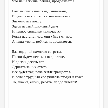
Что наша жизнь, ребята, продолжается.
ДАЙДЖЕСТ
Головы склоняются над книжками,
ПРОИЗВЕДЕНИЯ
И девчонки ссорятся с мальчишками,
Знакомо всё вокруг.
ПЕРЕВОДЫ
Здесь первый школьный друг
И первое свиданье назначается.
КОНКУРСЫ
Когда настанет час, они уйдут от нас,
ДЕТСКАЯ КОМНАТА
А наша жизнь, ребята, продолжается.
КНИЖНАЯ ПОЛКА
Благодарной памятью согретые,
Песни будем петь мы недопетые,
ОБЗОР ЛИТЕРАТУРЫ
И долгих десять лет
СТРАНИЦЫ ПАМЯТИ
Держать за них ответ.
Всё будет так, пока земля вращается.
ОБЪЯВЛЕНИЯ
И если в трудный час учитель входит в класс
То, значит, жизнь, ребята, продолжается!
КОЛОНКА РЕДАКТОРА
РЕДКОЛЛЕГИЯ
ОТ РЕДАКЦИИ