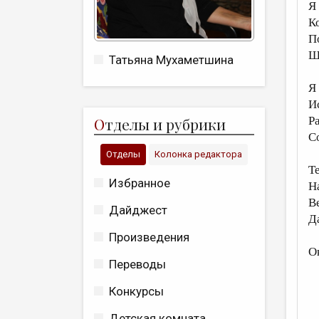
Я
К
П
Ш
Татьяна Мухаметшина
Я
И
О
тделы и рубрики
Р
С
Отделы
Колонка редактора
Т
Избранное
Н
В
Дайджест
Д
Произведения
О
Переводы
Конкурсы
Детская комната