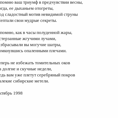
 помню ваш триумф в предчувствии весны,
огда, ее дыханьем отогреты,
од сладостный мотив невидимой струны
ептали свои мудрые секреты.
 помню, как в часы полуденной жары,
стерзанные жгучими лучами,
азбрасывали вы могучие шатры,
омкнувшись опаленными плечами.
еперь не избежать томительных оков
а долгие и скучные недели,
едь вам уже плетут серебряный покров
алекие сибирские метели.
ктябрь 1998