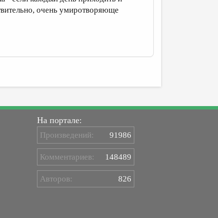
йствительно, очень умиротворяюще
На портале:
Произведений:
91986
Комментариев:
148489
Авторов:
826