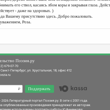
бнимать его ствол, касаясь лбом коры и закрывая глаза. Де
ействует - даже на здоровых. )
ада Вашему присутствию здесь. Добро пожаловать.
 уважением, Роза.
ельство Поэзия.ру
12) 679-07-70
 Санкт-Петербург, ул. Хрустальная, 18, офис 412
ezia.ru
Поддержать
- 2026 Литературный портал Поэзия.ру. В сети с 2001 года.
на опубликованные произведения принадлежат их авторам.
млении использованы портреты работы Ю.Анненкова: