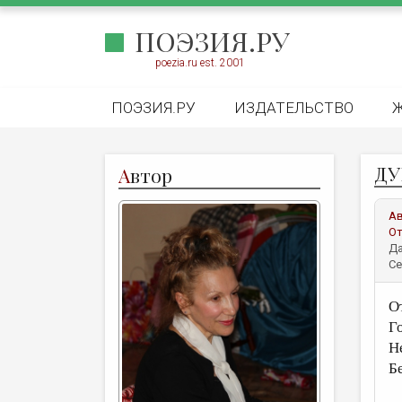
ПОЭЗИЯ.РУ
poezia.ru est. 2001
ПОЭЗИЯ.РУ
ИЗДАТЕЛЬСТВО
ДУ
А
втор
А
От
Да
Се
О
Г
Н
Б