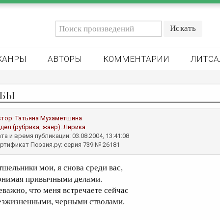
ЖАНРЫ
АВТОРЫ
КОММЕНТАРИИ
ЛИТСА
БЫ
втор:
Татьяна Мухаметшина
дел (рубрика, жанр):
Лирика
та и время публикации: 03.08.2004, 13:41:08
ртификат Поэзия.ру: серия 739 № 26181
тшельники мои, я снова среди вас,
онимая привычными делами.
еважно, что меня встречаете сейчас
езжизненными, черными стволами.