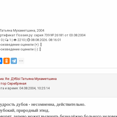
Татьяна Мухаметшина
, 2004
ртификат Поэзия.ру: серия 739 № 26181 от 03.08.2004
0 |
1 |
2210 |
08.08.2026. 08:16:01
оизведение оценили (+): []
оизведение оценили (-): []
ма:
Re: ДУБЫ
Татьяна Мухаметшина
втор
Серебряная
та и время: 04.08.2004, 10:25:14
удрость дубов - несомненна, действительно.
лубокий, природный этюд.
оворят, дерево может вылечить безнадёжно больного человек