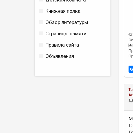
Книжная полка
Обзор литературы
Страницы памяти
Се
Правила сайта
Пр
Объявления
Пр
Те
А
Да
М
Г
Г