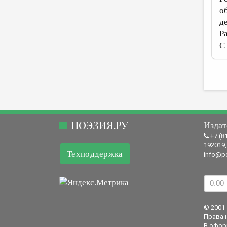
о
д
Р
С
ПОЭЗИЯ.РУ
Издат
+7 (8
192019,
Техподдержка
info@po
© 2001 
Права 
В офор