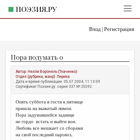
ПОЭЗИЯ.РУ
Вход
Регистрация
ГЛАВНОЕ МЕНЮ
|
ПОЭЗИЯ.РУ
ИЗДАТЕЛЬСТВО
Пора подумать о
ЖАНРЫ
АВТОРЫ
Автор:
Нелли Воронель (Ткаченко)
Отдел (рубрика, жанр):
Лирика
КОММЕНТАРИИ
Дата и время публикации: 05.07.2004, 11:13:09
Сертификат Поэзия.ру: серия 337 № 25592
ЛИТСАЛОН
Опять суббота в гости к пятнице
НОВОСТИ
пришла на выжатый лимон.
ПРАВИЛА САЙТА
Пора задумавшейся заднице
не гордо встать и выйти вон.
Любовь все мешкает со сборами
ОТДЕЛЫ И РУБРИКИ
на свой последний паровоз,
ИЗБРАННОЕ