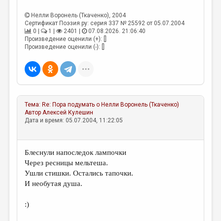
МАЛАЯ ПРОЗА
Нелли Воронель (Ткаченко)
, 2004
ЭССЕИСТИКА
Сертификат Поэзия.ру: серия 337 № 25592 от 05.07.2004
0 |
1 |
2401 |
07.08.2026. 21:06:40
ЛИТЕРАТУРОВЕДЕНИЕ
Произведение оценили (+): []
Произведение оценили (-): []
КУЛЬТУРОВЕДЕНИЕ
ПУБЛИЦИСТИКА
РЕЦЕНЗИРОВАНИЕ
Тема:
Re: Пора подумать о
Нелли Воронель (Ткаченко)
ЦИКЛЫ ПУБЛИКАЦИЙ
Автор
Алексей Кулешин
Дата и время: 05.07.2004, 11:22:05
ТРЕДИАКОВСКИЙ
МЕДИА
Блеснули напоследок лампочки
ВКОНТАКТЕ
Через ресницы мельтеша.
Ушли стишки. Остались тапочки.
И необутая душа.
:)