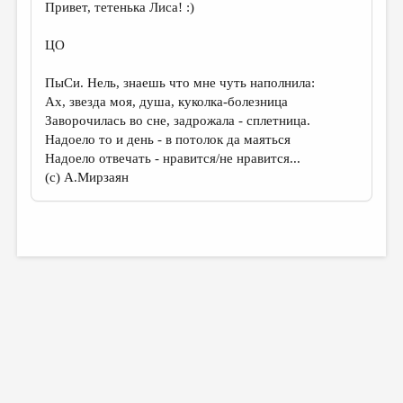
Привет, тетенька Лиса! :)
ЦО
ПыСи. Нель, знаешь что мне чуть наполнила:
Ах, звезда моя, душа, куколка-болезница
Заворочилась во сне, задрожала - сплетница.
Надоело то и день - в потолок да маяться
Надоело отвечать - нравится/не нравится...
(с) А.Мирзаян