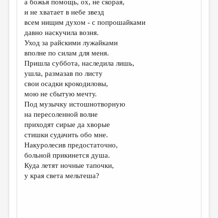
а божья помощь, ох, не скорая,
и не хватает в небе звезд
ДАЙДЖЕСТ
всем нищим духом - с попрошайками
ПРОИЗВЕДЕНИЯ
давно наскучила возня.
Уход за райскими лужайками
ПЕРЕВОДЫ
вполне по силам для меня.
Пришла суббота, наследила лишь,
КОНКУРСЫ
ушла, размазав по листу
ДЕТСКАЯ КОМНАТА
свои осадки крокодиловы,
мою не сбытую мечту.
КНИЖНАЯ ПОЛКА
Под музычку истошнотворную
на пересоленной волне
ОБЗОР ЛИТЕРАТУРЫ
приходят сирые да хворые
СТРАНИЦЫ ПАМЯТИ
стишки судачить обо мне.
Накуролесив предостаточно,
ОБЪЯВЛЕНИЯ
больной прикинется душа.
Куда летят ночные тапочки,
КОЛОНКА РЕДАКТОРА
у края света мельтеша?
РЕДКОЛЛЕГИЯ
ОТ РЕДАКЦИИ