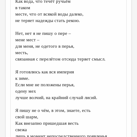
Как вода, что течёт ручьём
в таком
ДАЙДЖЕСТ
месте, что от всякой воды далеко,
ПРОИЗВЕДЕНИЯ
не теряет надежды стать рекою.
ПЕРЕВОДЫ
Нет, нет я не пишу о пере –
мене мест –
КОНКУРСЫ
для меня, не одетого в перья,
ДЕТСКАЯ КОМНАТА
месть,
связанная с перелётом отсюда теряет смысл.
КНИЖНАЯ ПОЛКА
Я готовлюсь как вся империя
ОБЗОР ЛИТЕРАТУРЫ
к зиме.
СТРАНИЦЫ ПАМЯТИ
Если мне не положены перья,
одену мех
ОБЪЯВЛЕНИЯ
лучше волчий, на крайний случай лисий.
КОЛОНКА РЕДАКТОРА
Я пишу не о чём, в этом, знаете, есть
свой шарм,
РЕДКОЛЛЕГИЯ
Как внезапно пришедшая весть
ОТ РЕДАКЦИИ
свежа
лишь в момент непосредственного появленья.