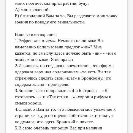
моих поэтических пристрастий, буду:
А) многословной;
Б) благодарной Вам за то, Вы разделяете мою точку
зрения по поводу его гениальности.
Ваше стихотворение:
1.Рефрен «не о чем». Немного не поняла: Вы
намеренно использовали предлог «не»? Мне
кажется, по смыслу здесь должно быть «ни» - «ни о
чем». «ни о ком». Я не права?
2.Извинюсь, но создалось впечатление, что форма
одержала верх над содержанием –то есть Вы так
стремились сделать свой «шаг» к Бродскому, что
содержательно - проиграли.
3.Больше всего понравились 4 и 6 строфы – «Я
готовлюсь…» и «Так стихи…» -хороши рифмы и
смысл хорош.
4.Спасибо Вам за то, что повысили мое уважение к
страничке –судя по оценке собственных стишат, я
не думала, что здесь Бродский в почете.
5.В свою очередь попрошу Вас при наличии