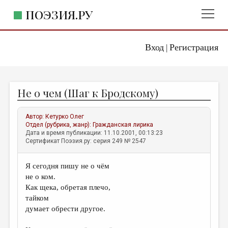
ПОЭЗИЯ.РУ
Вход
Регистрация
ГЛАВНОЕ МЕНЮ
|
ПОЭЗИЯ.РУ
ИЗДАТЕЛЬСТВО
Не о чем (Шаг к Бродскому)
ЖАНРЫ
АВТОРЫ
Автор:
Кетурко Олег
Отдел (рубрика, жанр):
Гражданская лирика
КОММЕНТАРИИ
Дата и время публикации: 11.10.2001, 00:13:23
Сертификат Поэзия.ру: серия 249 № 2547
ЛИТСАЛОН
Я сегодня пишу не о чём
НОВОСТИ
не о ком.
ПРАВИЛА САЙТА
Как щека, обретая плечо,
тайком
думает обрести другое.
ОТДЕЛЫ И РУБРИКИ
ИЗБРАННОЕ