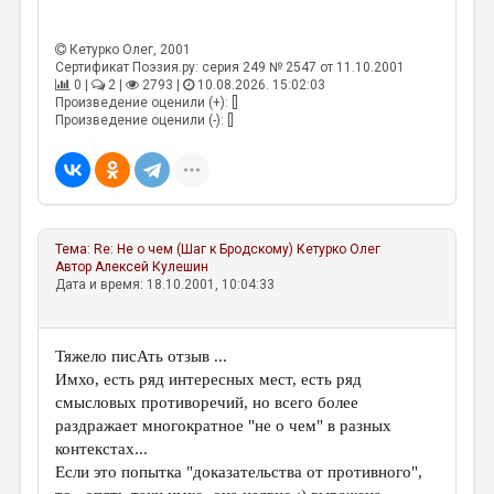
Кетурко Олег
, 2001
Сертификат Поэзия.ру: серия 249 № 2547 от 11.10.2001
0 |
2 |
2793 |
10.08.2026. 15:02:03
Произведение оценили (+): []
Произведение оценили (-): []
Тема:
Re: Не о чем (Шаг к Бродскому)
Кетурко Олег
Автор
Алексей Кулешин
Дата и время: 18.10.2001, 10:04:33
Тяжело писАть отзыв ...
Имхо, есть ряд интересных мест, есть ряд
смысловых противоречий, но всего более
раздражает многократное "не о чем" в разных
контекстах...
Если это попытка "доказательства от противного",