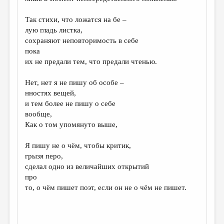
МАЛАЯ ПРОЗА
Так стихи, что ложатся на бе –
ЭССЕИСТИКА
лую гладь листка,
ЛИТЕРАТУРОВЕДЕНИЕ
сохраняют неповторимость в себе
пока
КУЛЬТУРОВЕДЕНИЕ
их не предали тем, что предали чтенью.
ПУБЛИЦИСТИКА
Нет, нет я не пишу об особе –
РЕЦЕНЗИРОВАНИЕ
нностях вещей,
и тем более не пишу о себе
ЦИКЛЫ ПУБЛИКАЦИЙ
вообще,
Как о том упомянуто выше,
ТРЕДИАКОВСКИЙ
МЕДИА
Я пишу не о чём, чтобы критик,
грызя перо,
ВКОНТАКТЕ
сделал одно из величайших открытий
про
то, о чём пишет поэт, если он не о чём не пишет.