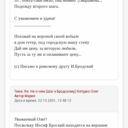
то , опять-таки имхо, она неявно :) выражена...
Подожду второго шага.
С уважением и удачи!
________________
Поезжай на вороной своей кобыле
в дом гетер, под городскую нашу стену
Дай им цену, за которую любили,
Пусть за ту же и оплакивают цену...
(с) Письмо к римскому другу И.Бродский
Тема:
Re: Не о чем (Шаг к Бродскому)
Кетурко Олег
Автор
Мария
Дата и время: 22.10.2001, 13:48:13
Уважаемый Олег!
Поскольку Иосиф Броский находится на вершине