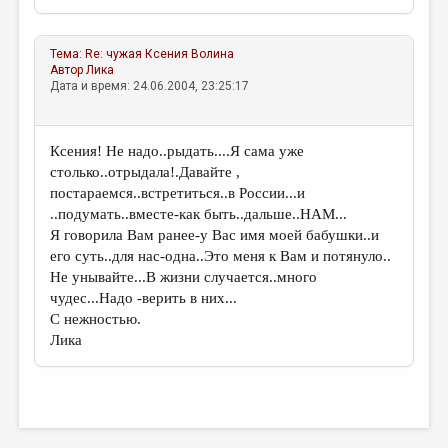
Тема:
Re: чужая
Ксения Волина
Автор
Лика
Дата и время: 24.06.2004, 23:25:17
Ксения! Не надо..рыдать....Я сама уже
столько..отрыдала!.Давайте ,
постараемся..встретиться..в России...и
..подумать..вместе-как быть..дальше..НАМ...
Я говорила Вам ранее-у Вас имя моей бабушки..и
его суть..для нас-одна..Это меня к Вам и потянуло..
Не унывайте...В жизни случается..много
чудес...Надо -верить в них...
С нежностью.
Лика