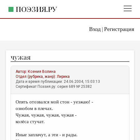
ПОЭЗИЯ.РУ
Вход
Регистрация
ГЛАВНОЕ МЕНЮ
|
ПОЭЗИЯ.РУ
ИЗДАТЕЛЬСТВО
чужая
ЖАНРЫ
АВТОРЫ
Автор:
Ксения Волина
Отдел (рубрика, жанр):
Лирика
КОММЕНТАРИИ
Дата и время публикации: 24.06.2004, 15:03:13
Сертификат Поэзия.ру: серия 689 № 25382
ЛИТСАЛОН
Опять отозвался мой стон - уезжаю! -
НОВОСТИ
ознобом в плечах.
ПРАВИЛА САЙТА
Чужая, чужая, чужая, чужая -
колёса стучат.
ОТДЕЛЫ И РУБРИКИ
Иные заплачут, а эти - и рады.
ИЗБРАННОЕ