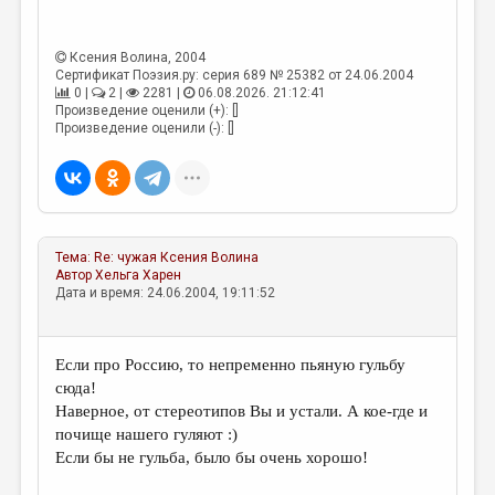
МАЛАЯ ПРОЗА
ЭССЕИСТИКА
Ксения Волина
, 2004
Сертификат Поэзия.ру: серия 689 № 25382 от 24.06.2004
ЛИТЕРАТУРОВЕДЕНИЕ
0 |
2 |
2281 |
06.08.2026. 21:12:41
Произведение оценили (+): []
КУЛЬТУРОВЕДЕНИЕ
Произведение оценили (-): []
ПУБЛИЦИСТИКА
РЕЦЕНЗИРОВАНИЕ
ЦИКЛЫ ПУБЛИКАЦИЙ
Тема:
Re: чужая
Ксения Волина
ТРЕДИАКОВСКИЙ
Автор
Хельга Харен
Дата и время: 24.06.2004, 19:11:52
МЕДИА
ВКОНТАКТЕ
Если про Россию, то непременно пьяную гульбу
сюда!
Наверное, от стереотипов Вы и устали. А кое-где и
почище нашего гуляют :)
Если бы не гульба, было бы очень хорошо!