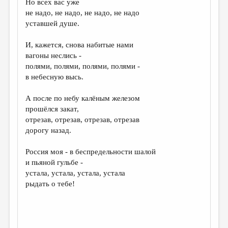
Но всех вас уже
не надо, не надо, не надо, не надо
ДАЙДЖЕСТ
уставшей душе.
ПРОИЗВЕДЕНИЯ
И, кажется, снова набитые нами
ПЕРЕВОДЫ
вагоны неслись -
полями, полями, полями, полями -
КОНКУРСЫ
в небесную высь.
ДЕТСКАЯ КОМНАТА
А после по небу калёным железом
КНИЖНАЯ ПОЛКА
прошёлся закат,
отрезав, отрезав, отрезав, отрезав
ОБЗОР ЛИТЕРАТУРЫ
дорогу назад.
СТРАНИЦЫ ПАМЯТИ
Россия моя - в беспредельности шалой
ОБЪЯВЛЕНИЯ
и пьяной гульбе -
устала, устала, устала, устала
КОЛОНКА РЕДАКТОРА
рыдать о тебе!
РЕДКОЛЛЕГИЯ
ОТ РЕДАКЦИИ