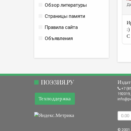
Обзор литературы
Да
Страницы памяти
И
Правила сайта
:)
С 
Объявления
ПОЭЗИЯ.РУ
Издат
+7 (8
192019,
Техподдержка
info@po
© 2001 