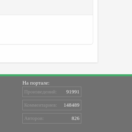
На портале:
Произведений:
91991
Комментариев:
148489
Авторов:
826