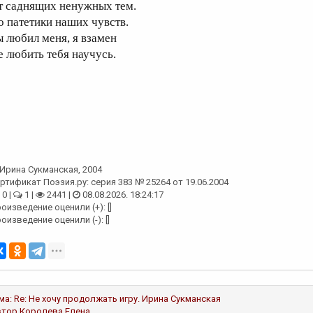
т саднящих ненужных тем.
о патетики наших чувств.
ы любил меня, я взамен
е любить тебя научусь.
Ирина Сукманская
, 2004
ртификат Поэзия.ру: серия 383 № 25264 от 19.06.2004
0 |
1 |
2441 |
08.08.2026. 18:24:17
оизведение оценили (+): []
оизведение оценили (-): []
ма:
Re: Не хочу продолжать игру.
Ирина Сукманская
втор
Королева Елена