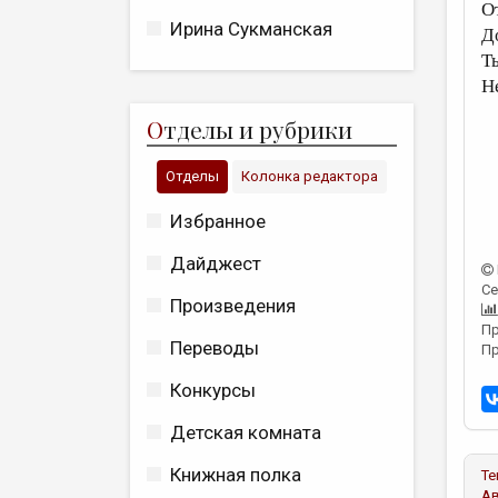
О
Ирина Сукманская
Д
Т
Н
О
тделы и рубрики
Отделы
Колонка редактора
Избранное
Дайджест
Се
Произведения
Пр
Переводы
Пр
Конкурсы
Детская комната
Книжная полка
Те
А