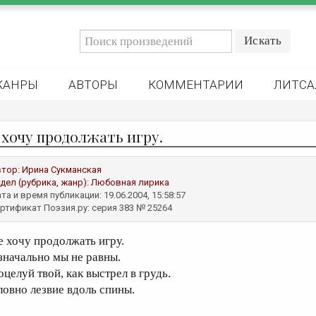
ЖАНРЫ
АВТОРЫ
КОММЕНТАРИИ
ЛИТСА
 хочу продолжать игру.
втор:
Ирина Сукманская
дел (рубрика, жанр):
Любовная лирика
та и время публикации: 19.06.2004, 15:58:57
ртификат Поэзия.ру: серия 383 № 25264
е хочу продолжать игру.
значально мы не равны.
оцелуй твой, как выстрел в грудь.
ловно лезвие вдоль спины.