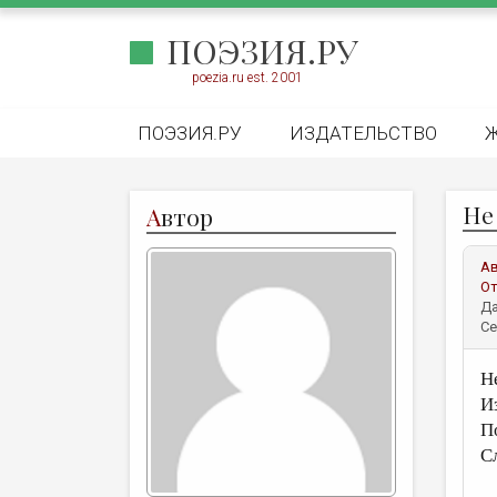
ПОЭЗИЯ.РУ
poezia.ru est. 2001
ПОЭЗИЯ.РУ
ИЗДАТЕЛЬСТВО
Не
А
втор
А
От
Да
Се
Н
И
П
С