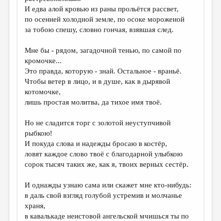
МАЛАЯ ПРОЗА
И едва алой кровью из раны прольётся рассвет,
по осенней холодной земле, по осоке мороженой
ЭССЕИСТИКА
за тобою спешу, словно гончая, взявшая след.
ЛИТЕРАТУРОВЕДЕНИЕ
Мне бы - рядом, загадочной тенью, по самой по
КУЛЬТУРОВЕДЕНИЕ
кромочке...
Это правда, которую - знай. Остальное - враньё.
ПУБЛИЦИСТИКА
Чтобы ветер в лицо, и в душе, как в дырявой
РЕЦЕНЗИРОВАНИЕ
котомочке,
лишь простая молитва, да тихое имя твоё.
ЦИКЛЫ ПУБЛИКАЦИЙ
Но не сладится торг с золотой неуступчивой
ТРЕДИАКОВСКИЙ
рыбкою!
МЕДИА
И покуда слова и надежды бросаю в костёр,
ловят каждое слово твоё с благодарной улыбкою
ВКОНТАКТЕ
сорок тысяч таких же, как я, твоих верных сестёр.
И однажды узнаю сама или скажет мне кто-нибудь:
в даль свой взгляд голубой устремив и молчанье
храня,
в кавалькаде неистовой ангельской мчишься ты по