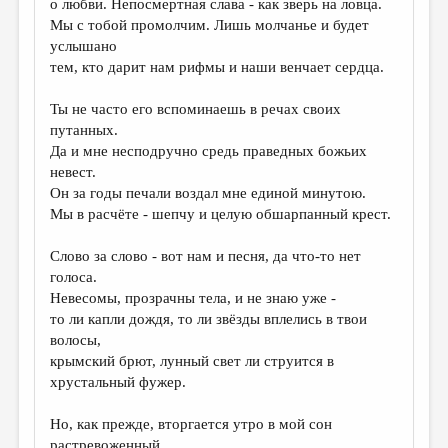
о любви. Непосмертная слава - как зверь на ловца.
Мы с тобой промолчим. Лишь молчанье и будет
ДАЙДЖЕСТ
услышано
ПРОИЗВЕДЕНИЯ
тем, кто дарит нам рифмы и наши венчает сердца.
ПЕРЕВОДЫ
Ты не часто его вспоминаешь в речах своих
путанных.
КОНКУРСЫ
Да и мне несподручно средь праведных божьих
ДЕТСКАЯ КОМНАТА
невест.
Он за годы печали воздал мне единой минутою.
КНИЖНАЯ ПОЛКА
Мы в расчёте - шепчу и целую обшарпанный крест.
ОБЗОР ЛИТЕРАТУРЫ
Слово за слово - вот нам и песня, да что-то нет
СТРАНИЦЫ ПАМЯТИ
голоса.
Невесомы, прозрачны тела, и не знаю уже -
ОБЪЯВЛЕНИЯ
то ли капли дождя, то ли звёзды вплелись в твои
волосы,
КОЛОНКА РЕДАКТОРА
крымский брют, лунный свет ли струится в
хрустальный фужер.
РЕДКОЛЛЕГИЯ
ОТ РЕДАКЦИИ
Но, как прежде, вторгается утро в мой сон
растревоженный.