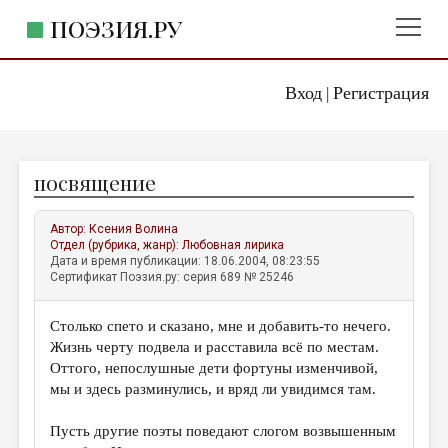
ПОЭЗИЯ.РУ
Вход
Регистрация
ГЛАВНОЕ МЕНЮ
|
ПОЭЗИЯ.РУ
ИЗДАТЕЛЬСТВО
посвящение
ЖАНРЫ
АВТОРЫ
Автор:
Ксения Волина
Отдел (рубрика, жанр):
Любовная лирика
КОММЕНТАРИИ
Дата и время публикации: 18.06.2004, 08:23:55
Сертификат Поэзия.ру: серия 689 № 25246
ЛИТСАЛОН
Столько спето и сказано, мне и добавить-то нечего.
НОВОСТИ
Жизнь черту подвела и расставила всё по местам.
ПРАВИЛА САЙТА
Оттого, непослушные дети фортуны изменчивой,
мы и здесь разминулись, и вряд ли увидимся там.
ОТДЕЛЫ И РУБРИКИ
Пусть другие поэты поведают слогом возвышенным
ИЗБРАННОЕ