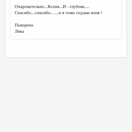
Очаровательно...Ксеня...И - глубоко....
Спасибо...спасибо.. ....и я тоже седлаю коня !
Покорена
Лика