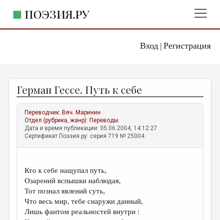
ПОЭЗИЯ.РУ
Вход
Регистрация
ГЛАВНОЕ МЕНЮ
|
ПОЭЗИЯ.РУ
ИЗДАТЕЛЬСТВО
Герман Гессе. Путь к себе
ЖАНРЫ
АВТОРЫ
Переводчик:
Вяч. Маринин
Отдел (рубрика, жанр):
Переводы
КОММЕНТАРИИ
Дата и время публикации: 05.06.2004, 14:12:27
Сертификат Поэзия.ру: серия 719 № 25004
ЛИТСАЛОН
НОВОСТИ
Кто к себе нащупал путь,
ПРАВИЛА САЙТА
Озарений вспышки наблюдая,
Тот познал явлений суть,
Что весь мир, тебе снаружи данный,
ОТДЕЛЫ И РУБРИКИ
Лишь фантом реальностей внутри :
ИЗБРАННОЕ