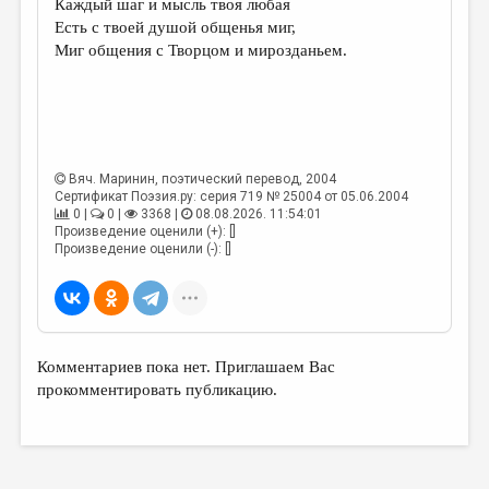
Каждый шаг и мысль твоя любая
Есть с твоей душой общенья миг,
ДАЙДЖЕСТ
Миг общения с Творцом и мирозданьем.
ПРОИЗВЕДЕНИЯ
ПЕРЕВОДЫ
КОНКУРСЫ
Вяч. Маринин
, поэтический перевод, 2004
ДЕТСКАЯ КОМНАТА
Сертификат Поэзия.ру: серия 719 № 25004 от 05.06.2004
0 |
0 |
3368 |
08.08.2026. 11:54:01
КНИЖНАЯ ПОЛКА
Произведение оценили (+): []
Произведение оценили (-): []
ОБЗОР ЛИТЕРАТУРЫ
СТРАНИЦЫ ПАМЯТИ
ОБЪЯВЛЕНИЯ
Комментариев пока нет. Приглашаем Вас
КОЛОНКА РЕДАКТОРА
прокомментировать публикацию.
РЕДКОЛЛЕГИЯ
ОТ РЕДАКЦИИ