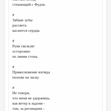
МАЛАЯ ПРОЗА
стекающий с Фудзи.
ЭССЕИСТИКА
#
ЛИТЕРАТУРОВЕДЕНИЕ
Зябкие зубы
рассвета
КУЛЬТУРОВЕДЕНИЕ
касаются сердца.
ПУБЛИЦИСТИКА
#
РЕЦЕНЗИРОВАНИЕ
Руки скользят
осторожно
ЦИКЛЫ ПУБЛИКАЦИЙ
по линии стона.
ТРЕДИАКОВСКИЙ
#
МЕДИА
Прикосновение взгляда
похоже на ласку.
ВКОНТАКТЕ
#
Не говори,
что меня не удержишь,
как ветер в ладони -
там, за ресницами -