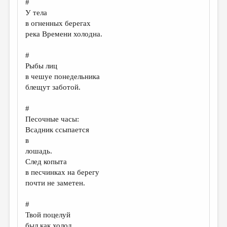
#
У тела
ДАЙДЖЕСТ
в огненных берегах
ПРОИЗВЕДЕНИЯ
река Времени холодна.
ПЕРЕВОДЫ
#
Рыбы лиц
КОНКУРСЫ
в чешуе понедельника
ДЕТСКАЯ КОМНАТА
блещут заботой.
КНИЖНАЯ ПОЛКА
#
Песочные часы:
ОБЗОР ЛИТЕРАТУРЫ
Всадник ссыпается
СТРАНИЦЫ ПАМЯТИ
в
лошадь.
ОБЪЯВЛЕНИЯ
След копыта
в песчинках на берегу
КОЛОНКА РЕДАКТОРА
почти не заметен.
РЕДКОЛЛЕГИЯ
#
ОТ РЕДАКЦИИ
Твой поцелуй
был как холод,