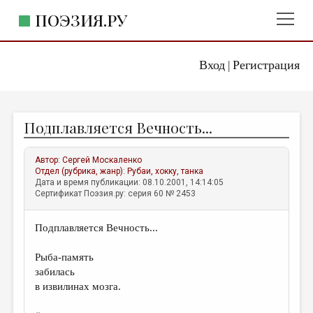
ПОЭЗИЯ.РУ
Вход
Регистрация
ГЛАВНОЕ МЕНЮ
|
ПОЭЗИЯ.РУ
ИЗДАТЕЛЬСТВО
Подплавляется Вечность...
ЖАНРЫ
АВТОРЫ
Автор:
Сергей Москаленко
Отдел (рубрика, жанр):
Рубаи, хокку, танка
КОММЕНТАРИИ
Дата и время публикации: 08.10.2001, 14:14:05
Сертификат Поэзия.ру: серия 60 № 2453
ЛИТСАЛОН
Подплавляется Вечность...
НОВОСТИ
ПРАВИЛА САЙТА
Рыба-память
забилась
в извилинах мозга.
ОТДЕЛЫ И РУБРИКИ
ИЗБРАННОЕ