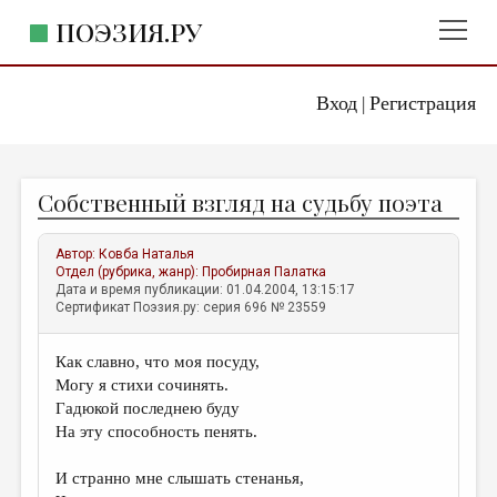
ПОЭЗИЯ.РУ
Вход
Регистрация
ГЛАВНОЕ МЕНЮ
|
ПОЭЗИЯ.РУ
ИЗДАТЕЛЬСТВО
Собственный взгляд на судьбу поэта
ЖАНРЫ
АВТОРЫ
Автор:
Ковба Наталья
Отдел (рубрика, жанр):
Пробирная Палатка
КОММЕНТАРИИ
Дата и время публикации: 01.04.2004, 13:15:17
Сертификат Поэзия.ру: серия 696 № 23559
ЛИТСАЛОН
Как славно, что моя посуду,
НОВОСТИ
Могу я стихи сочинять.
ПРАВИЛА САЙТА
Гадюкой последнею буду
На эту способность пенять.
ОТДЕЛЫ И РУБРИКИ
И странно мне слышать стенанья,
ИЗБРАННОЕ