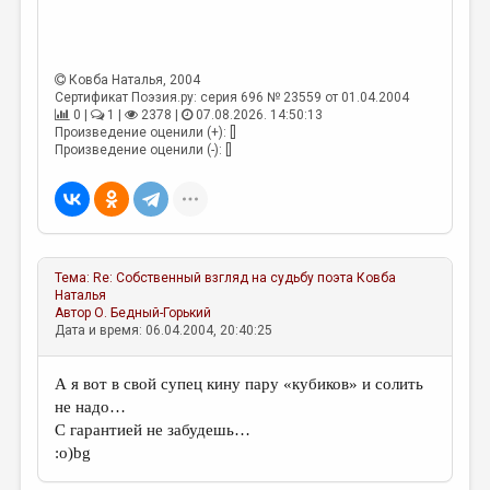
МАЛАЯ ПРОЗА
ЭССЕИСТИКА
Ковба Наталья
, 2004
ЛИТЕРАТУРОВЕДЕНИЕ
Сертификат Поэзия.ру: серия 696 № 23559 от 01.04.2004
0 |
1 |
2378 |
07.08.2026. 14:50:13
КУЛЬТУРОВЕДЕНИЕ
Произведение оценили (+): []
Произведение оценили (-): []
ПУБЛИЦИСТИКА
РЕЦЕНЗИРОВАНИЕ
ЦИКЛЫ ПУБЛИКАЦИЙ
ТРЕДИАКОВСКИЙ
Тема:
Re: Собственный взгляд на судьбу поэта
Ковба
Наталья
МЕДИА
Автор
О. Бедный-Горький
Дата и время: 06.04.2004, 20:40:25
ВКОНТАКТЕ
А я вот в свой супец кину пару «кубиков» и солить
не надо…
С гарантией не забудешь…
:о)bg