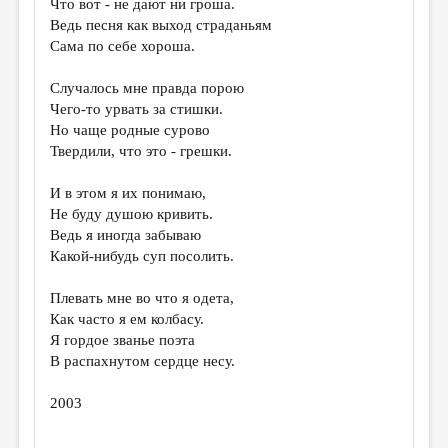
Что вот - не дают ни гроша.
Ведь песня как выход страданьям
ДАЙДЖЕСТ
Сама по себе хороша.
ПРОИЗВЕДЕНИЯ
Случалось мне правда порою
ПЕРЕВОДЫ
Чего-то урвать за стишки.
Но чаще родные сурово
КОНКУРСЫ
Твердили, что это - грешки.
ДЕТСКАЯ КОМНАТА
И в этом я их понимаю,
КНИЖНАЯ ПОЛКА
Не буду душою кривить.
Ведь я иногда забываю
ОБЗОР ЛИТЕРАТУРЫ
Какой-нибудь суп посолить.
СТРАНИЦЫ ПАМЯТИ
Плевать мне во что я одета,
ОБЪЯВЛЕНИЯ
Как часто я ем колбасу.
Я гордое званье поэта
КОЛОНКА РЕДАКТОРА
В распахнутом сердце несу.
РЕДКОЛЛЕГИЯ
2003
ОТ РЕДАКЦИИ