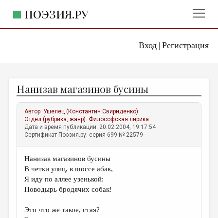
ПОЭЗИЯ.РУ
Вход
Регистрация
ГЛАВНОЕ МЕНЮ
|
ПОЭЗИЯ.РУ
ИЗДАТЕЛЬСТВО
Нанизав магазинов бусины
ЖАНРЫ
АВТОРЫ
Автор:
Ушелец (Константин Свириденко)
Отдел (рубрика, жанр):
Философская лирика
КОММЕНТАРИИ
Дата и время публикации: 20.02.2004, 19:17:54
Сертификат Поэзия.ру: серия 699 № 22579
ЛИТСАЛОН
Нанизав магазинов бусины
НОВОСТИ
В четки улиц, в шоссе абак,
ПРАВИЛА САЙТА
Я иду по аллее узенькой:
Поводырь бродячих собак!
ОТДЕЛЫ И РУБРИКИ
Это что же такое, стая?
ИЗБРАННОЕ