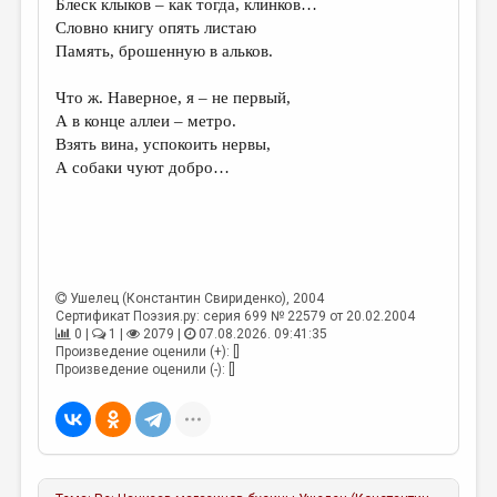
Блеск клыков – как тогда, клинков…
Словно книгу опять листаю
ДАЙДЖЕСТ
Память, брошенную в альков.
ПРОИЗВЕДЕНИЯ
Что ж. Наверное, я – не первый,
ПЕРЕВОДЫ
А в конце аллеи – метро.
Взять вина, успокоить нервы,
КОНКУРСЫ
А собаки чуют добро…
ДЕТСКАЯ КОМНАТА
КНИЖНАЯ ПОЛКА
ОБЗОР ЛИТЕРАТУРЫ
Ушелец (Константин Свириденко)
, 2004
СТРАНИЦЫ ПАМЯТИ
Сертификат Поэзия.ру: серия 699 № 22579 от 20.02.2004
0 |
1 |
2079 |
07.08.2026. 09:41:35
ОБЪЯВЛЕНИЯ
Произведение оценили (+): []
Произведение оценили (-): []
КОЛОНКА РЕДАКТОРА
РЕДКОЛЛЕГИЯ
ОТ РЕДАКЦИИ