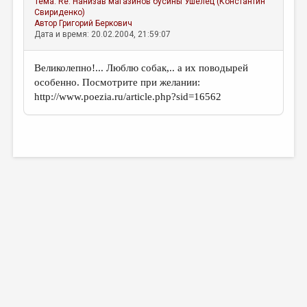
Тема:
Re: Нанизав магазинов бусины
Ушелец (Константин
МАЛАЯ ПРОЗА
Свириденко)
Автор
Григорий Беркович
ЭССЕИСТИКА
Дата и время: 20.02.2004, 21:59:07
ЛИТЕРАТУРОВЕДЕНИЕ
Великолепно!... Люблю собак,.. а их поводырей
КУЛЬТУРОВЕДЕНИЕ
особенно. Посмотрите при желании:
http://www.poezia.ru/article.php?sid=16562
ПУБЛИЦИСТИКА
РЕЦЕНЗИРОВАНИЕ
ЦИКЛЫ ПУБЛИКАЦИЙ
ТРЕДИАКОВСКИЙ
МЕДИА
ВКОНТАКТЕ