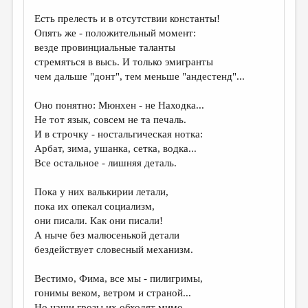
Есть прелесть и в отсутствии константы!
ДАЙДЖЕСТ
Опять же - положительный момент:
ПРОИЗВЕДЕНИЯ
везде провинциальные таланты
стремяться в высь. И только эмигранты
ПЕРЕВОДЫ
чем дальше "донт", тем меньше "андестенд"...
КОНКУРСЫ
Оно понятно: Мюнхен - не Находка...
ДЕТСКАЯ КОМНАТА
Не тот язык, совсем не та печаль.
И в строчку - ностальгическая нотка:
КНИЖНАЯ ПОЛКА
Арбат, зима, ушанка, сетка, водка...
Все остальное - лишняя деталь.
ОБЗОР ЛИТЕРАТУРЫ
СТРАНИЦЫ ПАМЯТИ
Пока у них валькирии летали,
пока их опекал социализм,
ОБЪЯВЛЕНИЯ
они писали. Как они писали!
А ныче без малюсенькой детали
КОЛОНКА РЕДАКТОРА
бездействует словесный механизм.
РЕДКОЛЛЕГИЯ
Вестимо, Фима, все мы - пилигримы,
ОТ РЕДАКЦИИ
гонимы веком, ветром и страной...
Но наши грозы их обходят мимо,