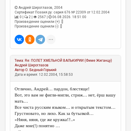
Андрей Широглазов
, 2004
Сертификат Поэзия.ру: серия 676 № 22309 от 12.02.2004
0 |
2 |
2567 |
06.08.2026. 18:51:00
Произведение оценили (+): []
Произведение оценили (-): []
Тема:
Re: ПОЛЕТ ХМЕЛЬНОЙ ВАЛЬКИРИИ (Фиме Жиганцу)
Андрей Широглазов
Автор
О. Бедный-Горький
Дата и время: 12.02.2004, 15:58:53
Отлично, Андрей… пардон, блестяще!
Вот, это вам не фигли-мигли, стриж… нет, ёрш вашу
мать…
Все чиста русским языком… и открытым текстом…
Грустновато, но лихо. Как за бутылкой…
«Няня, няня, где же кружка!?..»
Даже мне(!) понятно …