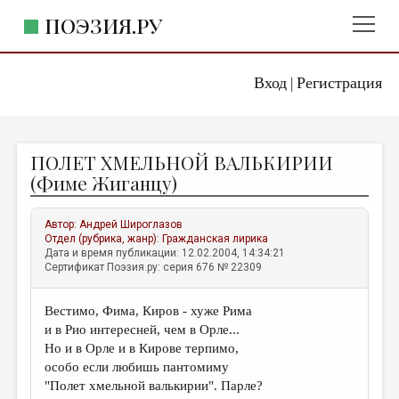
ПОЭЗИЯ.РУ
Вход
Регистрация
ГЛАВНОЕ МЕНЮ
|
ПОЭЗИЯ.РУ
ИЗДАТЕЛЬСТВО
ПОЛЕТ ХМЕЛЬНОЙ ВАЛЬКИРИИ
ЖАНРЫ
(Фиме Жиганцу)
АВТОРЫ
Автор:
Андрей Широглазов
КОММЕНТАРИИ
Отдел (рубрика, жанр):
Гражданская лирика
Дата и время публикации: 12.02.2004, 14:34:21
ЛИТСАЛОН
Сертификат Поэзия.ру: серия 676 № 22309
НОВОСТИ
Вестимо, Фима, Киров - хуже Рима
ПРАВИЛА САЙТА
и в Рио интересней, чем в Орле...
Но и в Орле и в Кирове терпимо,
ОТДЕЛЫ И РУБРИКИ
особо если любишь пантомиму
"Полет хмельной валькирии". Парле?
ИЗБРАННОЕ