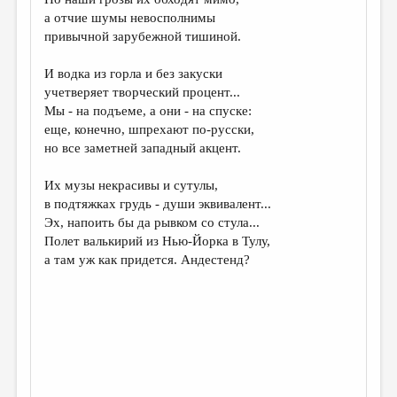
МАЛАЯ ПРОЗА
а отчие шумы невосполнимы
ЭССЕИСТИКА
привычной зарубежной тишиной.
ЛИТЕРАТУРОВЕДЕНИЕ
И водка из горла и без закуски
учетверяет творческий процент...
КУЛЬТУРОВЕДЕНИЕ
Мы - на подъеме, а они - на спуске:
ПУБЛИЦИСТИКА
еще, конечно, шпрехают по-русски,
но все заметней западный акцент.
РЕЦЕНЗИРОВАНИЕ
Их музы некрасивы и сутулы,
ЦИКЛЫ ПУБЛИКАЦИЙ
в подтяжках грудь - души эквивалент...
ТРЕДИАКОВСКИЙ
Эх, напоить бы да рывком со стула...
Полет валькирий из Нью-Йорка в Тулу,
МЕДИА
а там уж как придется. Андестенд?
ВКОНТАКТЕ