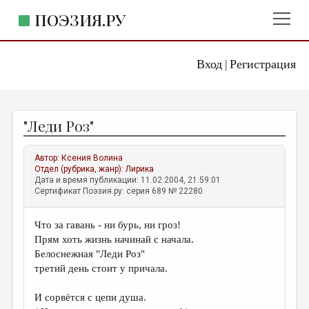
ПОЭЗИЯ.РУ
Вход
Регистрация
ГЛАВНОЕ МЕНЮ
|
ПОЭЗИЯ.РУ
ИЗДАТЕЛЬСТВО
"Леди Роз"
ЖАНРЫ
АВТОРЫ
Автор:
Ксения Волина
Отдел (рубрика, жанр):
Лирика
КОММЕНТАРИИ
Дата и время публикации: 11.02.2004, 21:59:01
Сертификат Поэзия.ру: серия 689 № 22280
ЛИТСАЛОН
Что за гавань - ни бурь, ни гроз!
НОВОСТИ
Прям хоть жизнь начинай с начала.
ПРАВИЛА САЙТА
Белоснежная "Леди Роз"
третий день стоит у причала.
ОТДЕЛЫ И РУБРИКИ
И сорвётся с цепи душа.
ИЗБРАННОЕ