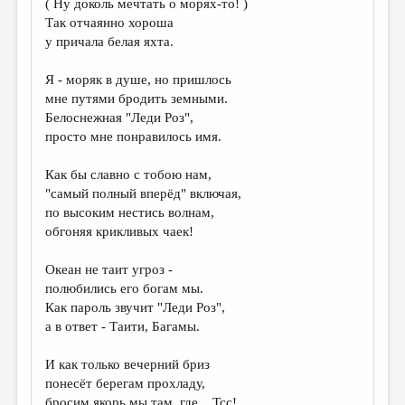
( Ну доколь мечтать о морях-то! )
Так отчаянно хороша
ДАЙДЖЕСТ
у причала белая яхта.
ПРОИЗВЕДЕНИЯ
Я - моряк в душе, но пришлось
ПЕРЕВОДЫ
мне путями бродить земными.
Белоснежная "Леди Роз",
КОНКУРСЫ
просто мне понравилось имя.
ДЕТСКАЯ КОМНАТА
Как бы славно с тобою нам,
КНИЖНАЯ ПОЛКА
"самый полный вперёд" включая,
по высоким нестись волнам,
ОБЗОР ЛИТЕРАТУРЫ
обгоняя крикливых чаек!
СТРАНИЦЫ ПАМЯТИ
Океан не таит угроз -
ОБЪЯВЛЕНИЯ
полюбились его богам мы.
Как пароль звучит "Леди Роз",
КОЛОНКА РЕДАКТОРА
а в ответ - Таити, Багамы.
РЕДКОЛЛЕГИЯ
И как только вечерний бриз
ОТ РЕДАКЦИИ
понесёт берегам прохладу,
бросим якорь мы там, где... Тсс!