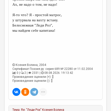
МАЛАЯ ПРОЗА
Ах, не надо о том, не надо!
ЭССЕИСТИКА
Я-то что? Я - простой матрос,
ЛИТЕРАТУРОВЕДЕНИЕ
у штурвала на вахту встану.
Белоснежная "Леди Роз",
КУЛЬТУРОВЕДЕНИЕ
мы найдем себе капитана!
ПУБЛИЦИСТИКА
РЕЦЕНЗИРОВАНИЕ
ЦИКЛЫ ПУБЛИКАЦИЙ
ТРЕДИАКОВСКИЙ
Ксения Волина
, 2004
Сертификат Поэзия.ру: серия 689 № 22280 от 11.02.2004
МЕДИА
0 |
2 |
2331 |
08.08.2026. 19:13:42
Произведение оценили (+): []
ВКОНТАКТЕ
Произведение оценили (-): []
Тема:
Re: "Леди Роз"
Ксения Волина