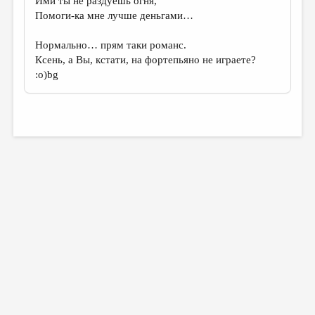
Ими ты не раздуешь огня,
Помоги-ка мне лучше деньгами…
Нормально… прям таки романс.
Ксень, а Вы, кстати, на фортепьяно не играете?
:о)bg