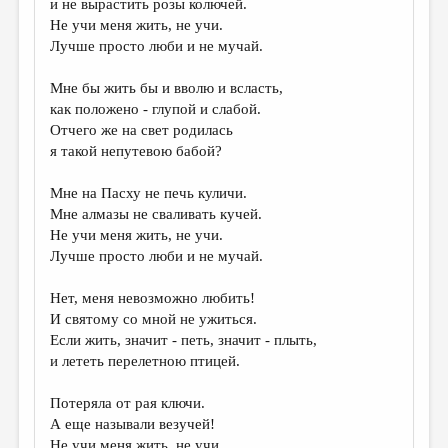
и не вырастить розы колючей.
Не учи меня жить, не учи.
ДАЙДЖЕСТ
Лучше просто люби и не мучай.
ПРОИЗВЕДЕНИЯ
Мне бы жить бы и вволю и всласть,
ПЕРЕВОДЫ
как положено - глупой и слабой.
Отчего же на свет родилась
КОНКУРСЫ
я такой непутевою бабой?
ДЕТСКАЯ КОМНАТА
Мне на Пасху не печь куличи.
КНИЖНАЯ ПОЛКА
Мне алмазы не сваливать кучей.
Не учи меня жить, не учи.
ОБЗОР ЛИТЕРАТУРЫ
Лучше просто люби и не мучай.
СТРАНИЦЫ ПАМЯТИ
Нет, меня невозможно любить!
ОБЪЯВЛЕНИЯ
И святому со мной не ужиться.
Если жить, значит - петь, значит - плыть,
КОЛОНКА РЕДАКТОРА
и лететь перелетною птицей.
РЕДКОЛЛЕГИЯ
Потеряла от рая ключи.
ОТ РЕДАКЦИИ
А еще называли везучей!
Не учи меня жить, не учи.