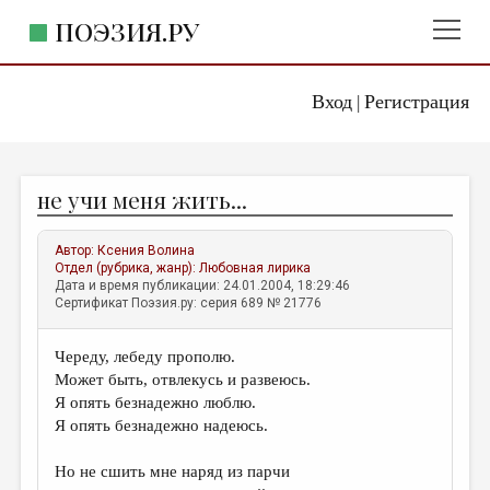
ПОЭЗИЯ.РУ
Вход
Регистрация
ГЛАВНОЕ МЕНЮ
|
ПОЭЗИЯ.РУ
ИЗДАТЕЛЬСТВО
не учи меня жить...
ЖАНРЫ
АВТОРЫ
Автор:
Ксения Волина
Отдел (рубрика, жанр):
Любовная лирика
КОММЕНТАРИИ
Дата и время публикации: 24.01.2004, 18:29:46
Сертификат Поэзия.ру: серия 689 № 21776
ЛИТСАЛОН
Череду, лебеду прополю.
НОВОСТИ
Может быть, отвлекусь и развеюсь.
ПРАВИЛА САЙТА
Я опять безнадежно люблю.
Я опять безнадежно надеюсь.
ОТДЕЛЫ И РУБРИКИ
Но не сшить мне наряд из парчи
ИЗБРАННОЕ