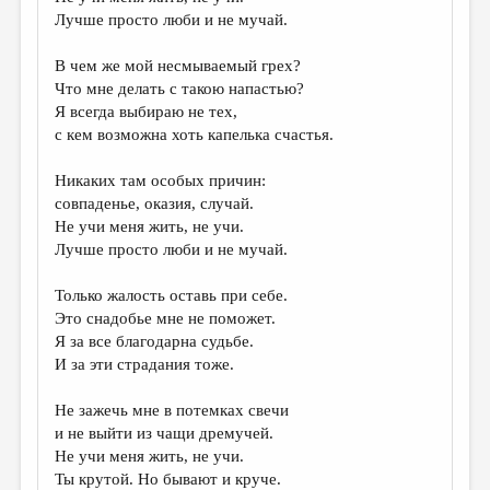
МАЛАЯ ПРОЗА
Лучше просто люби и не мучай.
ЭССЕИСТИКА
В чем же мой несмываемый грех?
ЛИТЕРАТУРОВЕДЕНИЕ
Что мне делать с такою напастью?
Я всегда выбираю не тех,
КУЛЬТУРОВЕДЕНИЕ
с кем возможна хоть капелька счастья.
ПУБЛИЦИСТИКА
Никаких там особых причин:
РЕЦЕНЗИРОВАНИЕ
совпаденье, оказия, случай.
Не учи меня жить, не учи.
ЦИКЛЫ ПУБЛИКАЦИЙ
Лучше просто люби и не мучай.
ТРЕДИАКОВСКИЙ
Только жалость оставь при себе.
МЕДИА
Это снадобье мне не поможет.
Я за все благодарна судьбе.
ВКОНТАКТЕ
И за эти страдания тоже.
Не зажечь мне в потемках свечи
и не выйти из чащи дремучей.
Не учи меня жить, не учи.
Ты крутой. Но бывают и круче.