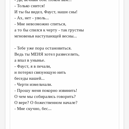
МАЛАЯ ПРОЗА
- Только снится!
ЭССЕИСТИКА
И ты бы видел, Фауст, наши сны!
- Ах, нет - уволь...
ЛИТЕРАТУРОВЕДЕНИЕ
- Мне невозможно спиться,
а то бы спился к черту - так грустны
КУЛЬТУРОВЕДЕНИЕ
мгновенья наступающей весны...
ПУБЛИЦИСТИКА
- Тебе уже пора остановиться.
РЕЦЕНЗИРОВАНИЕ
Ведь ты МЕНЯ хотел развеселить,
а впал в унынье.
ЦИКЛЫ ПУБЛИКАЦИЙ
- Фауст, я в печали,
ТРЕДИАКОВСКИЙ
и потерял связующую нить
беседы нашей...
МЕДИА
- Черти измельчали.
- Прошу меня покорно извинить!
ВКОНТАКТЕ
О чем мы собирались говорить?
О вере? О божественном начале?
- Мне скучно, бес...