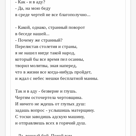
- Как - и в аду?
- Да, на мою беду
ДАЙДЖЕСТ
в среде чертей не все благополучно...
ПРОИЗВЕДЕНИЯ
- Какой, однако, странный поворот
ПЕРЕВОДЫ
в беседе нашей...
- Почему же странный?
КОНКУРСЫ
Перелистав столетия и страны,
ДЕТСКАЯ КОМНАТА
я не нашел нигде такой народ,
который бы все время пел осанны,
КНИЖНАЯ ПОЛКА
творил молитвы, зная наперед,
что в жизни все когда-нибудь пройдет,
ОБЗОР ЛИТЕРАТУРЫ
и ждал с небес мешки бесплатной манны.
СТРАНИЦЫ ПАМЯТИ
Так и в аду - безверие и глушь.
ОБЪЯВЛЕНИЯ
Чертям осточертела чертовщина.
И ничего не ждешь от глупых душ:
КОЛОНКА РЕДАКТОРА
задашь вопрос - услышишь матерщину.
РЕДКОЛЛЕГИЯ
С тоски заводишь адскую машину,
и отправляешь всех в горячий душ.
ОТ РЕДАКЦИИ
- Да, вечный бой. Покой вам...