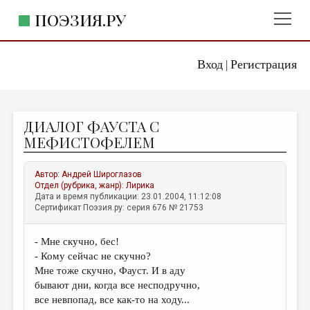
ПОЭЗИЯ.РУ
Вход
Регистрация
ГЛАВНОЕ МЕНЮ
|
ПОЭЗИЯ.РУ
ИЗДАТЕЛЬСТВО
ДИАЛОГ ФАУСТА С
ЖАНРЫ
МЕФИСТОФЕЛЕМ
АВТОРЫ
Автор:
Андрей Широглазов
КОММЕНТАРИИ
Отдел (рубрика, жанр):
Лирика
Дата и время публикации: 23.01.2004, 11:12:08
ЛИТСАЛОН
Сертификат Поэзия.ру: серия 676 № 21753
НОВОСТИ
- Мне скучно, бес!
ПРАВИЛА САЙТА
- Кому сейчас не скучно?
Мне тоже скучно, Фауст. И в аду
ОТДЕЛЫ И РУБРИКИ
бывают дни, когда все несподручно,
все невпопад, все как-то на ходу...
ИЗБРАННОЕ