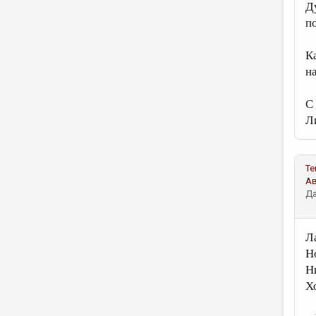
Д
п
К
н
С
Л
Те
А
Да
Л
Н
Н
Х