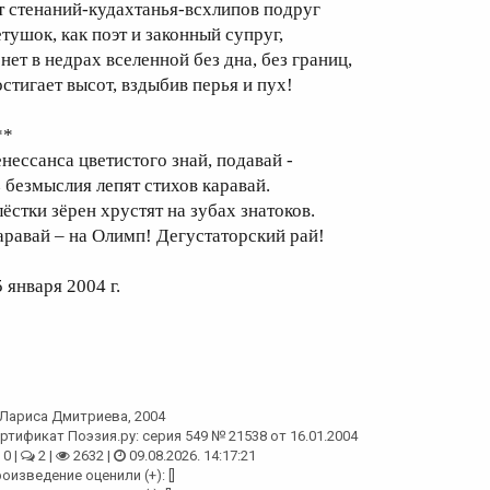
т стенаний-кудахтанья-всхлипов подруг
етушок, как поэт и законный супруг,
нет в недрах вселенной без дна, без границ,
остигает высот, вздыбив перья и пух!
**
енессанса цветистого знай, подавай -
з безмыслия лепят стихов каравай.
лёстки зёрен хрустят на зубах знатоков.
аравай – на Олимп! Дегустаторский рай!
 января 2004 г.
Лариса Дмитриева
, 2004
ртификат Поэзия.ру: серия 549 № 21538 от 16.01.2004
0 |
2 |
2632 |
09.08.2026. 14:17:21
оизведение оценили (+): []