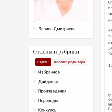
О
п
то
д
Лариса Дмитриева
*
Р
и
Б
О
тделы и рубрики
К
Отделы
Колонка редактора
15
Избранное
Дайджест
Произведения
Се
Переводы
Пр
Конкурсы