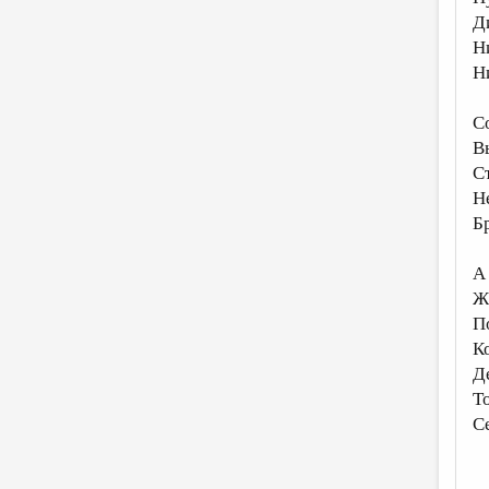
Д
Н
Н
С
В
С
Н
Б
А
Ж
П
К
Д
Т
С