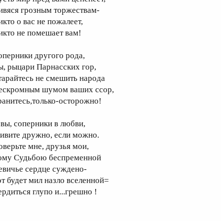
ивяся грозным торжествам-
икто о вас не пожалеет,
икто не помешает вам!
оперники другого рода,
ы, рыцари Парнасских гор,
тарайтесь не смешить народа
ескромным шумом ваших ссор,
ранитесь,только-осторожно!
 вы, соперники в любви,
ивите дружно, если можно.
оверьте мне, друзья мои,
ому Судьбою беспременной
евичье сердце суждено-
от будет мил назло вселенной=
ердиться глупо и...грешно !