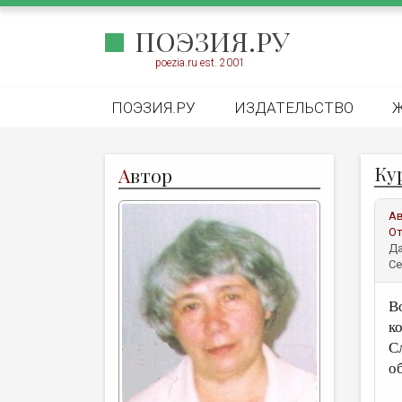
ПОЭЗИЯ.РУ
poezia.ru est. 2001
ПОЭЗИЯ.РУ
ИЗДАТЕЛЬСТВО
Ку
А
втор
А
От
Да
Се
В
к
С
о