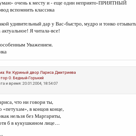
умаю- очень к месту и - еще один неприято-ПРИЯТНЫЙ
овод вспомнить классика
акой удивительный дар у Вас-быстро, мудро и тонко отзыват
а актуальное! Я читала-все!
 особенным Уважением.
ика
ма:
Re: Куриный двор
Лариса Дмитриева
втор
О. Бедный-Горький
та и время: 20.01.2004, 18:54:07
ариса, что ни говори ты,
о «петухам», в концов конце,
икак нельзя без Маргариты,
отя б в кукушкином лице…