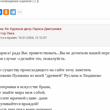
оизведение оценили (-): []
ма:
Re: Куриный двор
Лариса Дмитриева
втор
Лика
та и время: 16.01.2004, 12:12:07
ариса! рада Вас приветствовать...Вы не дочитали нашей пер
ри случае -сделайте это, пожалуйста.
о существу происходящего на сайте хочу заметить
ловами Пушкина из моей "древней" Руслана и Людмилы-
оперники в искусстве брани,
е знайте мира меж собой,
есите мрачной славе- дани
 упивайтеся враждой!
усть мир пред вами цепенеет,