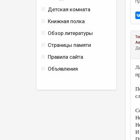
Пр
Детская комната
Книжная полка
Обзор литературы
Те
А
Страницы памяти
Да
Правила сайта
Л
Объявления
п
П
с
С
Н
Н
И
П