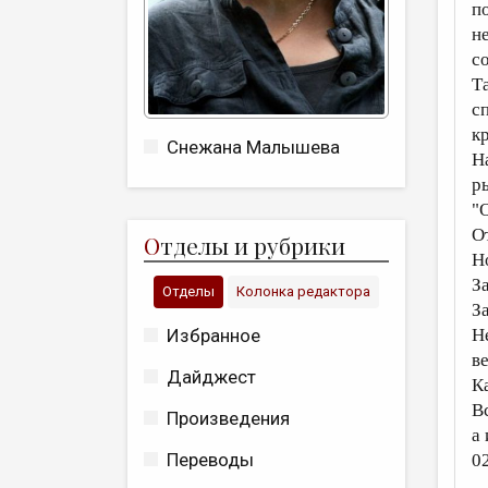
п
н
с
Т
с
к
Снежана Малышева
Н
р
"
О
О
тделы и рубрики
Н
З
Отделы
Колонка редактора
З
Избранное
Н
в
Дайджест
К
В
Произведения
а
Переводы
0