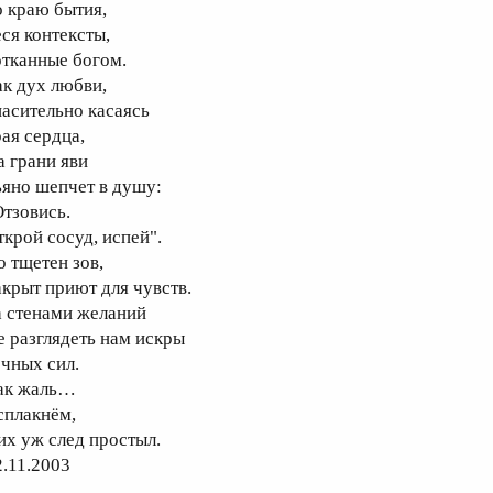
о краю бытия,
еся контексты,
отканные богом.
ак дух любви,
пасительно касаясь
рая сердца,
а грани яви
ьяно шепчет в душу:
Отзовись.
ткрой сосуд, испей".
о тщетен зов,
акрыт приют для чувств.
а стенами желаний
е разглядеть нам искры
ечных сил.
ак жаль…
сплакнём,
 их уж след простыл.
2.11.2003