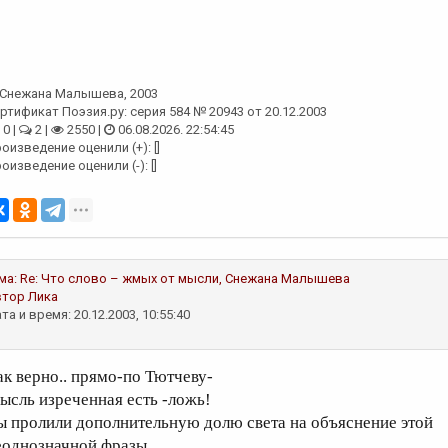
Снежана Малышева
, 2003
ртификат Поэзия.ру: серия 584 № 20943 от 20.12.2003
0 |
2 |
2550 |
06.08.2026. 22:54:45
оизведение оценили (+): []
оизведение оценили (-): []
ма:
Re: Что слово – жмых от мысли,
Снежана Малышева
втор
Лика
та и время: 20.12.2003, 10:55:40
ак верно.. прямо-по Тютчеву-
ысль изреченная есть -ложь!
ы пролили дополнительную долю света на объяснение этой
еоднозначной фразы..