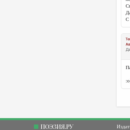
С
Да
С
Те
А
Да
П
:
ПОЭЗИЯ.РУ
Издат