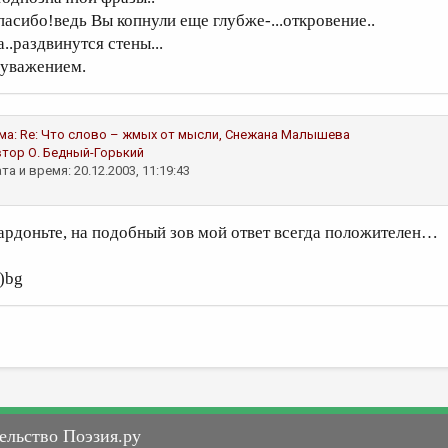
пасибо!ведь Вы копнули еще глубже-...откровение..
..раздвинутся стены...
 уважением.
ма:
Re: Что слово – жмых от мысли,
Снежана Малышева
втор
О. Бедный-Горький
та и время: 20.12.2003, 11:19:43
ардоньте, на подобный зов мой ответ всегда положителен…
о)bg
ельство Поэзия.ру