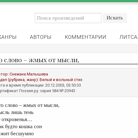
ЖАНРЫ
АВТОРЫ
КОММЕНТАРИИ
ЛИТСА
о слово – жмых от мысли,
втор:
Снежана Малышева
дел (рубрика, жанр):
Белый и вольный стих
та и время публикации: 20.12.2003, 03:50:33
ртификат Поэзия.ру: серия 584 № 20943
то слово – жмых от мысли,
ысль лишь тень
т откровенья…
ак будто кошка сон
ежит бесшумно