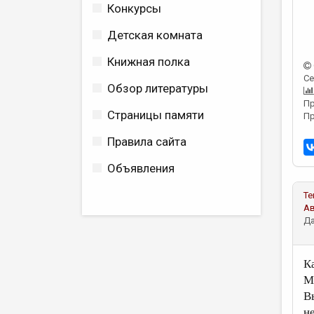
Конкурсы
Детская комната
Книжная полка
Се
Обзор литературы
Пр
Страницы памяти
Пр
Правила сайта
Объявления
Те
А
Да
К
М
В
н