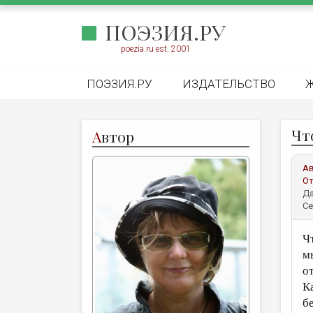
ПОЭЗИЯ.РУ
poezia.ru est. 2001
ПОЭЗИЯ.РУ
ИЗДАТЕЛЬСТВО
Чт
А
втор
А
От
Да
Се
Ч
м
о
К
б