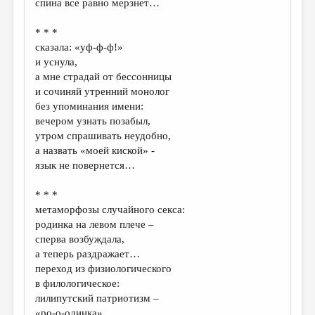
спина все равно мерзнет…
ДАЙДЖЕСТ
* * *
ПРОИЗВЕДЕНИЯ
сказала: «уф-ф-ф!»
и уснула,
ПЕРЕВОДЫ
а мне страдай от бессонницы
и сочиняй утренний монолог
КОНКУРСЫ
без упоминания имени:
ДЕТСКАЯ КОМНАТА
вечером узнать позабыл,
утром спрашивать неудобно,
КНИЖНАЯ ПОЛКА
а назвать «моей киской» -
язык не повернется…
ОБЗОР ЛИТЕРАТУРЫ
СТРАНИЦЫ ПАМЯТИ
* * *
метаморфозы случайного секса:
ОБЪЯВЛЕНИЯ
родинка на левом плече –
сперва возбуждала,
КОЛОНКА РЕДАКТОРА
а теперь раздражает…
переход из физиологического
РЕДКОЛЛЕГИЯ
в филологическое:
ОТ РЕДАКЦИИ
лилипутский патриотизм –
«ро-о-одинка»…