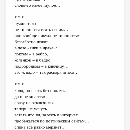
МАЛАЯ ПРОЗА
слово-то какое глупое…
ЭССЕИСТИКА
* * *
ЛИТЕРАТУРОВЕДЕНИЕ
чужое тело
не торопится стать своим…
КУЛЬТУРОВЕДЕНИЕ
оно вообще никуда не торопится:
беззаботно лежит
ПУБЛИЦИСТИКА
в позе «янки в ираке»:
РЕЦЕНЗИРОВАНИЕ
локтем – в ребро,
коленкой – в бедро,
ЦИКЛЫ ПУБЛИКАЦИЙ
подбородком – в ключицу…
это ж надо – так раскорячиться…
ТРЕДИАКОВСКИЙ
МЕДИА
* * *
холодно спать без пижамы,
ВКОНТАКТЕ
да и не хочется:
сразу не отключился –
теперь не уснуть…
встать что ли, залезть в интернет,
пробежаться по поэтическим сайтам…
спина все равно мерзнет…