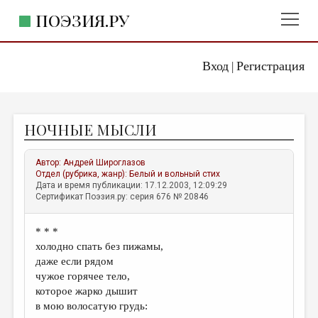
ПОЭЗИЯ.РУ
Вход
Регистрация
ГЛАВНОЕ МЕНЮ
|
ПОЭЗИЯ.РУ
ИЗДАТЕЛЬСТВО
НОЧНЫЕ МЫСЛИ
ЖАНРЫ
АВТОРЫ
Автор:
Андрей Широглазов
Отдел (рубрика, жанр):
Белый и вольный стих
КОММЕНТАРИИ
Дата и время публикации: 17.12.2003, 12:09:29
Сертификат Поэзия.ру: серия 676 № 20846
ЛИТСАЛОН
* * *
НОВОСТИ
холодно спать без пижамы,
ПРАВИЛА САЙТА
даже если рядом
чужое горячее тело,
которое жарко дышит
ОТДЕЛЫ И РУБРИКИ
в мою волосатую грудь:
ИЗБРАННОЕ