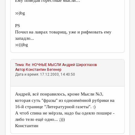
Ему поведав горестные мысли…
:о)bg
PS
Почил на лаврах товарищ, уже и рифмовать ему
западло...
:о)))bg
Тема:
Re: НОЧНЫЕ МЫСЛИ
Андрей Широглазов
Автор
Константин Вегенер
Дата и время: 17.12.2003, 14:40:50
Андрей, всё понравилось, кроме Мысли №3,
которая суть "фразы" из одноимённой рубрики на
16-й странице "Литературной газеты". :)
А чтоб спина не мёрзла, надо бы одеяло пошире -
либо тело ещё одно... ;)))
Константин