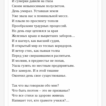
И сумерки давили на глаза
Своим невыносимым полусветом.
ДАЙДЖЕСТ
День умирал. Уставшая земля
ПРОИЗВЕДЕНИЯ
Уже звала нас к поминальной мессе.
И плыли по проспекту тополя
ПЕРЕВОДЫ
Прообразами траурных процессий.
Но день еще цеплялся за края
КОНКУРСЫ
Железных крыш и выцветших заборов…
ДЕТСКАЯ КОМНАТА
И я шагнул, как высший судия,
В открытый мир из тесных коридоров.
КНИЖНАЯ ПОЛКА
И ветер стих, как пьяная толпа
Перед уже свершившимся распятьем.
ОБЗОР ЛИТЕРАТУРЫ
И молния, в предместье не попав,
СТРАНИЦЫ ПАМЯТИ
Ушла гулять по местным предприятьям.
Все замерло. И в этой тишине
ОБЪЯВЛЕНИЯ
Окончил день свое существованье.
КОЛОНКА РЕДАКТОРА
Так что вы говорили обо мне?
Что быть поэтом – это не призванье?
РЕДКОЛЛЕГИЯ
Что все стихи за здорово живешь
ОТ РЕДАКЦИИ
Напишет тот, кто грамоте учился?…