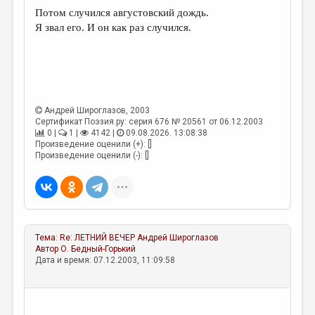
МАЛАЯ ПРОЗА
Потом случился августовский дождь.
Я звал его. И он как раз случился.
ЭССЕИСТИКА
ЛИТЕРАТУРОВЕДЕНИЕ
КУЛЬТУРОВЕДЕНИЕ
ПУБЛИЦИСТИКА
Андрей Широглазов
, 2003
Сертификат Поэзия.ру: серия 676 № 20561 от 06.12.2003
РЕЦЕНЗИРОВАНИЕ
0 |
1 |
4142 |
09.08.2026. 13:08:38
Произведение оценили (+): []
ЦИКЛЫ ПУБЛИКАЦИЙ
Произведение оценили (-): []
ТРЕДИАКОВСКИЙ
МЕДИА
ВКОНТАКТЕ
Тема:
Re: ЛЕТНИЙ ВЕЧЕР
Андрей Широглазов
Автор
О. Бедный-Горький
Дата и время: 07.12.2003, 11:09:58