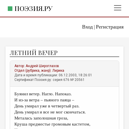
ПОЭЗИЯ.РУ
Вход
Регистрация
ГЛАВНОЕ МЕНЮ
|
ПОЭЗИЯ.РУ
ИЗДАТЕЛЬСТВО
ЛЕТНИЙ ВЕЧЕР
ЖАНРЫ
АВТОРЫ
Автор:
Андрей Широглазов
Отдел (рубрика, жанр):
Лирика
КОММЕНТАРИИ
Дата и время публикации: 06.12.2003, 18:26:01
Сертификат Поэзия.ру: серия 676 № 20561
ЛИТСАЛОН
Буянил ветер. Нагло. Напоказ.
НОВОСТИ
И из-за ветра – пьяного паяца –
ПРАВИЛА САЙТА
День умирал уже в четвертый раз.
День умирал и все не мог скончаться.
Металась заполошная гроза,
ОТДЕЛЫ И РУБРИКИ
Круша предместье громовым кастетом,
ИЗБРАННОЕ